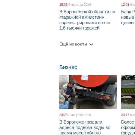
18:36
6 августа 2026
12:01
6 
В Воронежской области по
Банк 
«гаражной амнистии»
новые
зарегистрировали почти
ценны
1,6 тысячи гаражей
Ещё новости
Бизнес
23:29
6 августа 2026
23:17
6 
В Воронеже назвали
Более 
адреса подвоза воды во
оформ
время масштабного
госуд