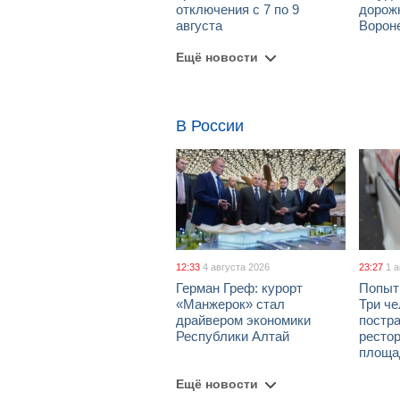
отключения с 7 по 9
дорож
августа
Ворон
Ещё новости
В России
12:33
4 августа 2026
23:27
1 
Герман Греф: курорт
Попыт
«Манжерок» стал
Три че
драйвером экономики
постра
Республики Алтай
рестор
площа
Ещё новости