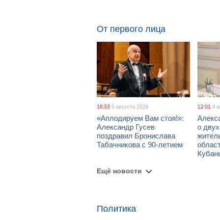
От первого лица
18:53
5 августа 2026
12:01
4 
«Аплодируем Вам стоя!»:
Алекс
Александр Гусев
о дву
поздравил Бронислава
жител
Табачникова с 90-летием
област
Кубан
Ещё новости
Политика