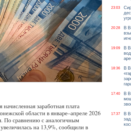
Сир
23:03
дес
угр
В В
20:28
взы
игн
В В
19:09
вод
аре
В В
18:36
«га
зар
гар
В В
17:40
мош
зво
 начисленная заработная плата
онежской области в январе–апреле 2026
В В
17:37
ля. По сравнению с аналогичным
зад
кос
 увеличилась на 13,9%, сообщили в