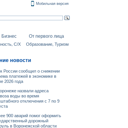
Мобильная версия
Бизнес
От первого лица
ость, С/Х
Образование, Туризм
ние новости
к России сообщил о снижении
ема платежей в экономике в
е 2026 года
оронеже назвали адреса
воза воды во время
штабного отключения с 7 по 9
уста
ее 900 аварий помог оформить
ударственный дорожный
руль в Воронежской области