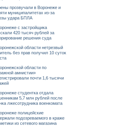
ены прозвучали в Воронеже и
яти муниципалитетах из-за
озы удара БПЛА
оронеже с застройщика
скали 420 тысяч рублей за
орирование решения суда
оронежской области нетрезвый
итель без прав получил 10 суток
ста
оронежской области по
ражной амнистии»
егистрировали почти 1,6 тысячи
ажей
оронеже студентка отдала
енникам 5,7 млн рублей после
нка лжесотрудника военкомата
оронеже полицейские
ержали подозреваемого в краже
метики из сетевого магазина