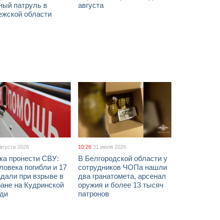
ный патруль в
августа
ежской области
августа 2026
10:26
31 июля 2026
ка пронести СВУ:
В Белгородской области у
ловека погибли и 17
сотрудников ЧОПа нашли
дали при взрыве в
два гранатомета, арсенал
ане на Кудринской
оружия и более 13 тысяч
ди
патронов