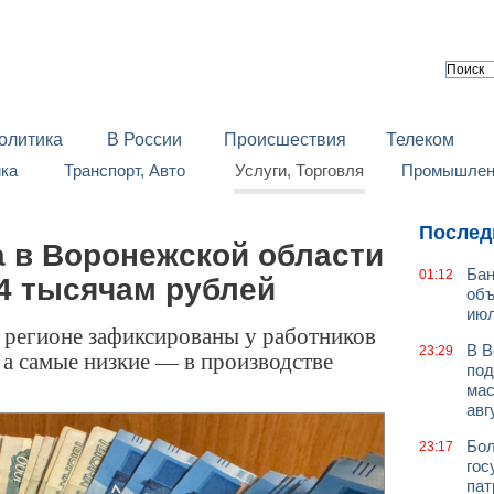
олитика
В России
Происшествия
Телеком
йка
Транспорт, Авто
Услуги, Торговля
Промышленн
Послед
а в Воронежской области
Бан
01:12
4 тысячам рублей
объ
июл
 регионе зафиксированы у работников
В В
23:29
 а самые низкие — в производстве
под
мас
авг
Бол
23:17
гос
пат