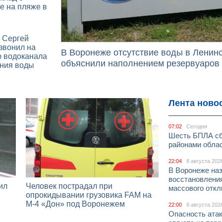
е на пляже в
 Сергей
звонил на
В Воронеже отсутствие воды в Ленин
ю водоканала
объяснили наполнением резервуаров
ения воды
Лента ново
07:02
Сегодня
Шесть БПЛА сб
районами облас
22:04
8 августа 202
В Воронеже на
восстановлени
ил
Человек пострадал при
массового отк
опрокидывании грузовика FAM на
М-4 «Дон» под Воронежем
22:00
8 августа 202
Опасность ата