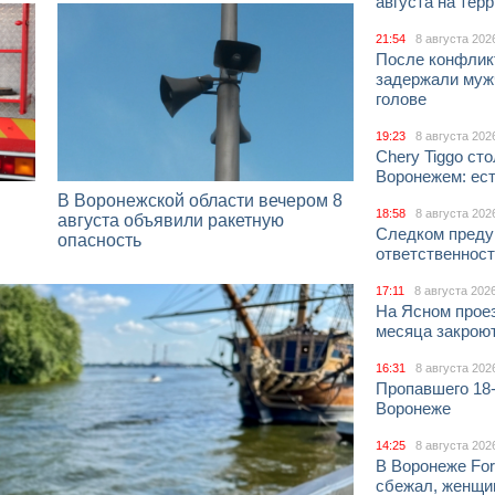
августа на тер
21:54
8 августа 202
После конфлик
задержали муж
голове
19:23
8 августа 202
Chery Tiggo ст
Воронежем: ес
В Воронежской области вечером 8
18:58
8 августа 202
августа объявили ракетную
Следком преду
опасность
ответственност
17:11
8 августа 202
На Ясном проез
месяца закрою
16:31
8 августа 202
Пропавшего 18
Воронеже
14:25
8 августа 202
В Воронеже For
сбежал, женщи