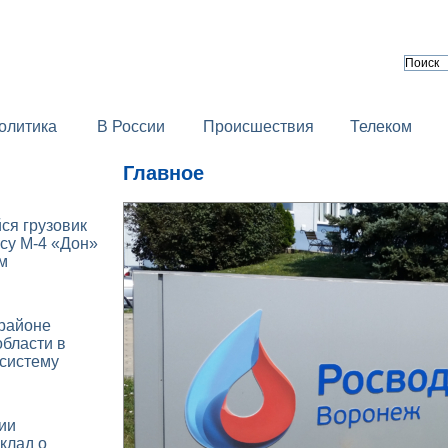
олитика
В России
Происшествия
Телеком
Главное
ся грузовик
су М-4 «Дон»
м
 районе
бласти в
 систему
ии
клад о