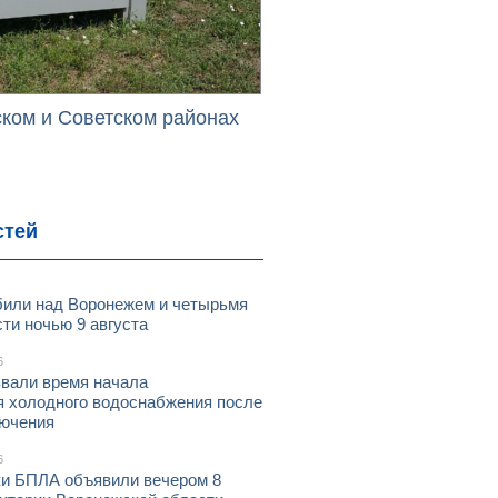
ском и Советском районах
стей
или над Воронежем и четырьмя
ти ночью 9 августа
6
звали время начала
я холодного водоснабжения после
лючения
6
ки БПЛА объявили вечером 8