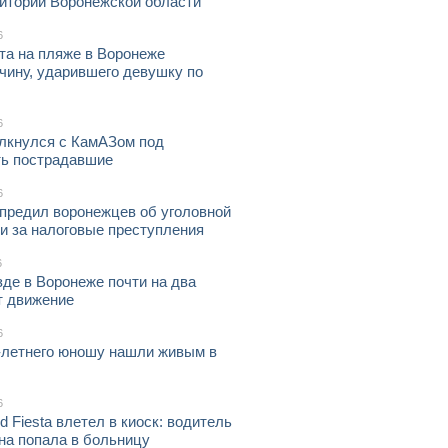
ритории Воронежской области
6
та на пляже в Воронеже
чину, ударившего девушку по
6
олкнулся с КамАЗом под
ть пострадавшие
6
предил воронежцев об уголовной
и за налоговые преступления
6
де в Воронеже почти на два
т движение
6
-летнего юношу нашли живым в
6
d Fiesta влетел в киоск: водитель
на попала в больницу