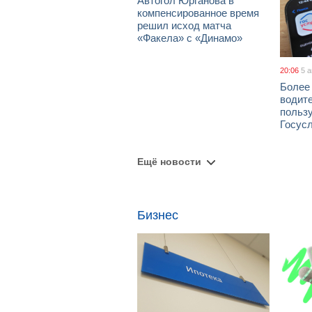
Автогол Юрганова в
компенсированное время
решил исход матча
«Факела» с «Динамо»
20:06
5 
Более
водит
польз
Госус
Ещё новости
Бизнес