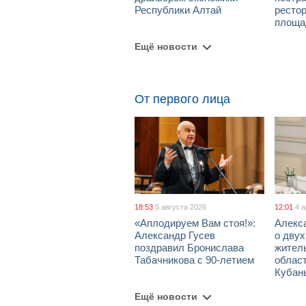
Республики Алтай
рестор
площа
Ещё новости
От первого лица
18:53
5 августа 2026
12:01
4 
«Аплодируем Вам стоя!»:
Алекс
Александр Гусев
о дву
поздравил Бронислава
жител
Табачникова с 90-летием
област
Кубан
Ещё новости