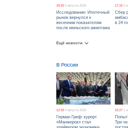
19:25
5 августа 2026
17:15
5 
Исследование: Ипотечный
Сбер 
рынок вернулся к
амбасс
весенним показателям
в 24 г
после июньского ажиотажа
Ещё новости
В России
12:33
4 августа 2026
23:27
1 
Герман Греф: курорт
Попыт
«Манжерок» стал
Три че
драйвером экономики
постра