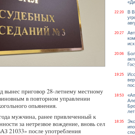
«Д
В В
22:20
угр
авг
Авт
20:27
ком
исх
Бол
20:06
акт
Гос
Исс
19:25
вер
пос
д вынес приговор 28-летнему местному
«Ап
18:53
виновным в повторном управлении
Але
когольного опьянения.
Бро
лет
 года мужчина, ранее привлеченный к
Экс
18:35
ности за нетрезвое вождение, вновь сел
ипо
ВАЗ 21033» после употребления
спо