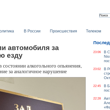
олитика
В России
Происшествия
Телеком
Послед
и автомобиля за
В С
23:06
ю езду
Nis
пос
в состоянии алкогольного опьянения,
В Р
23:02
ание за аналогичное нарушение
стр
Окт
В Б
22:45
пос
Авт
22:28
Але
«Фа