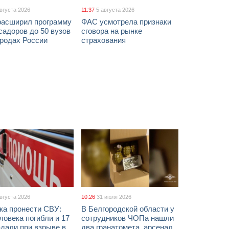
августа 2026
11:37
5 августа 2026
расширил программу
ФАС усмотрела признаки
адоров до 50 вузов
сговора на рынке
ородах России
страхования
августа 2026
10:26
31 июля 2026
ка пронести СВУ:
В Белгородской области у
ловека погибли и 17
сотрудников ЧОПа нашли
дали при взрыве в
два гранатомета, арсенал