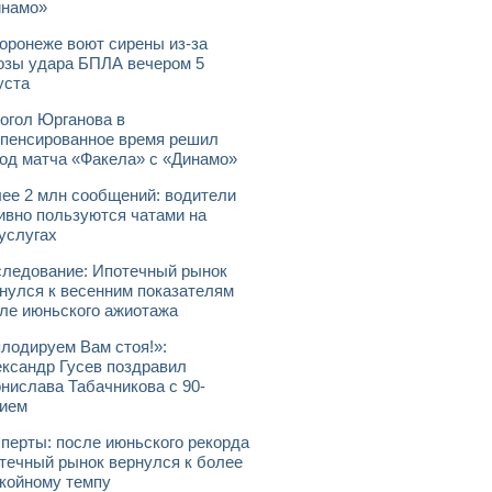
инамо»
оронеже воют сирены из-за
озы удара БПЛА вечером 5
уста
огол Юрганова в
пенсированное время решил
од матча «Факела» с «Динамо»
ее 2 млн сообщений: водители
ивно пользуются чатами на
услугах
ледование: Ипотечный рынок
нулся к весенним показателям
ле июньского ажиотажа
лодируем Вам стоя!»:
ксандр Гусев поздравил
нислава Табачникова с 90-
ием
перты: после июньского рекорда
течный рынок вернулся к более
койному темпу