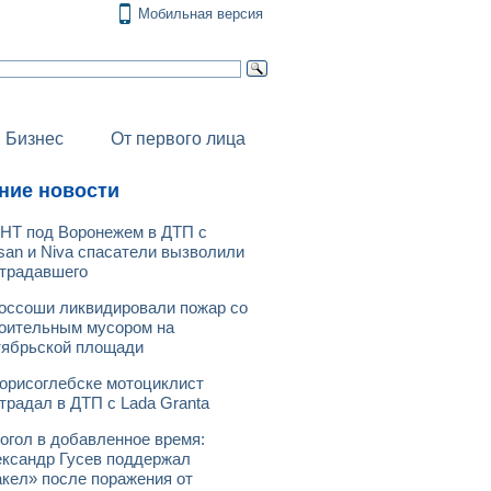
Мобильная версия
Бизнес
От первого лица
ние новости
НТ под Воронежем в ДТП с
san и Niva спасатели вызволили
традавшего
оссоши ликвидировали пожар со
оительным мусором на
ябрьской площади
орисоглебске мотоциклист
традал в ДТП с Lada Granta
огол в добавленное время:
ксандр Гусев поддержал
кел» после поражения от