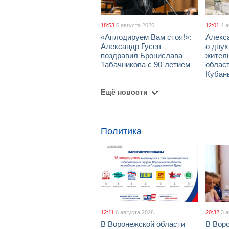
18:53
5 августа 2026
12:01
4 
«Аплодируем Вам стоя!»:
Алекс
Александр Гусев
о дву
поздравил Бронислава
жител
Табачникова с 90-летием
област
Кубан
Ещё новости
Политика
12:11
6 августа 2026
20:32
3 
В Воронежской области
В Вор