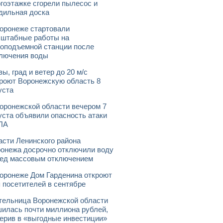
гоэтажке сгорели пылесос и
дильная доска
оронеже стартовали
штабные работы на
оподъемной станции после
лючения воды
зы, град и ветер до 20 м/с
роют Воронежскую область 8
уста
оронежской области вечером 7
уста объявили опасность атаки
ЛА
асти Ленинского района
онежа досрочно отключили воду
ед массовым отключением
оронеже Дом Гарденина откроют
 посетителей в сентябре
ельница Воронежской области
илась почти миллиона рублей,
ерив в «выгодные инвестиции»