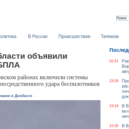
олитика
В России
Происшествия
Телеком
Послед
бласти объявили
Рак
02:31
 БПЛА
Вор
авг
овском районах включили системы
При
23:29
епосредственного удара беспилотников
рас
лич
раине и Донбассе
док
В В
23:19
вкл
неп
В В
22:28