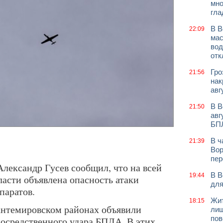
мно
гла
В В
22:09
мас
вод
отк
Гро
21:56
нак
авг
В В
21:50
авг
БП
В ч
21:39
Вор
пер
лександр Гусев сообщил, что на всей
В В
19:44
асти объявлена опасность атаки
для
паратов.
Жит
18:15
антемировском районах объявили
лиш
пов
епосредственного удара БПЛА. В этих