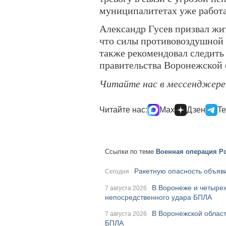
муниципалитетах уже работ
Александр Гусев призвал жит
что силы противовоздушной 
также рекомендовал следит
правительства Воронежской 
Читайте нас в мессенджер
Читайте нас:
Max
Дзен
Te
Ссылки по теме
Военная операция Ро
Ракетную опасность объяви
Сегодня
В Воронеже и четырех
7 августа 2026
непосредственного удара БПЛА
В Воронежской област
7 августа 2026
БПЛА