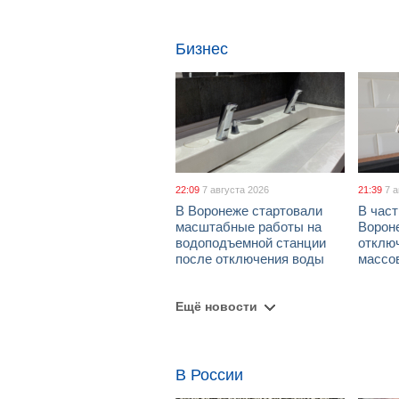
Бизнес
22:09
7 августа 2026
21:39
7 
В Воронеже стартовали
В част
масштабные работы на
Ворон
водоподъемной станции
отклю
после отключения воды
массо
Ещё новости
В России