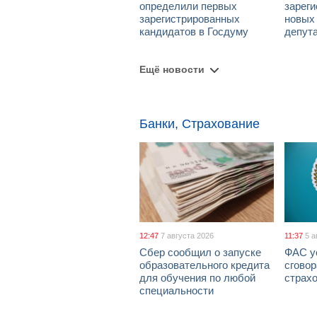
определили первых
зарег
зарегистрированных
новых
кандидатов в Госдуму
депут
Ещё новости
Банки, Страхование
12:47
7 августа 2026
11:37
5 а
Сбер сообщил о запуске
ФАС у
образовательного кредита
сговор
для обучения по любой
страх
специальности