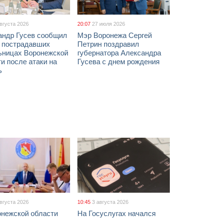
августа 2026
20:07
27 июля 2026
андр Гусев сообщил
Мэр Воронежа Сергей
х пострадавших
Петрин поздравил
ьницах Воронежской
губернатора Александра
и после атаки на
Гусева с днем рождения
ь
августа 2026
10:45
3 августа 2026
онежской области
На Госуслугах начался