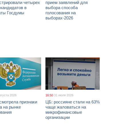
истрировали четырех
прием заявлений для
 кандидатов в
выбора способа
аты Госдумы
голосования на
выборах-2026
вгуста 2026
16:50
31 июля 2026
смотрела признаки
ЦБ: россияне стали на 63%
а на рынке
чаще жаловаться на
ования
микрофинансовые
организации