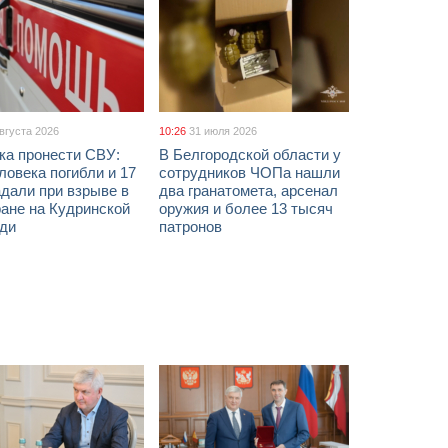
августа 2026
10:26
31 июля 2026
ка пронести СВУ:
В Белгородской области у
ловека погибли и 17
сотрудников ЧОПа нашли
дали при взрыве в
два гранатомета, арсенал
ане на Кудринской
оружия и более 13 тысяч
ди
патронов