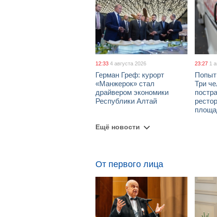
12:33
4 августа 2026
23:27
1 
Герман Греф: курорт
Попыт
«Манжерок» стал
Три че
драйвером экономики
постра
Республики Алтай
рестор
площа
Ещё новости
От первого лица