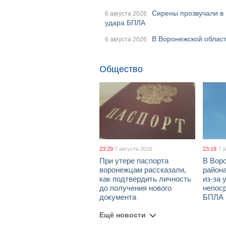
Сирены прозвучали в 
6 августа 2026
удара БПЛА
В Воронежской област
6 августа 2026
Общество
23:29
7 августа 2026
23:19
7 
При утере паспорта
В Вор
воронежцам рассказали,
район
как подтвердить личность
из-за 
до получения нового
непос
документа
БПЛА
Ещё новости