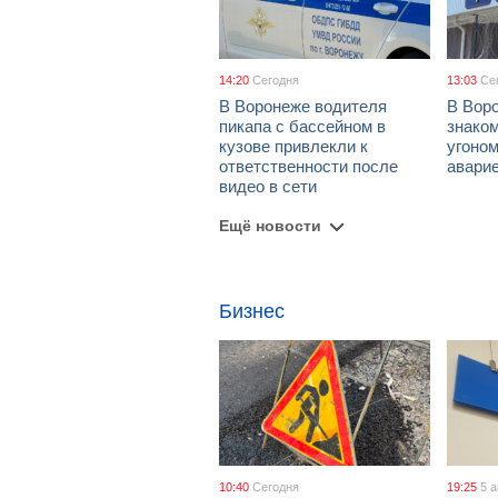
14:20
Сегодня
13:03
Се
В Воронеже водителя
В Вор
пикапа с бассейном в
знако
кузове привлекли к
угоном
ответственности после
авари
видео в сети
Ещё новости
Бизнес
10:40
Сегодня
19:25
5 