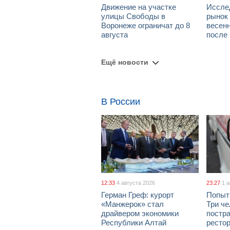
Движение на участке
Иссле
улицы Свободы в
рынок 
Воронеже ограничат до 8
весен
августа
после
Ещё новости
В России
12:33
4 августа 2026
23:27
1 
Герман Греф: курорт
Попыт
«Манжерок» стал
Три че
драйвером экономики
постра
Республики Алтай
рестор