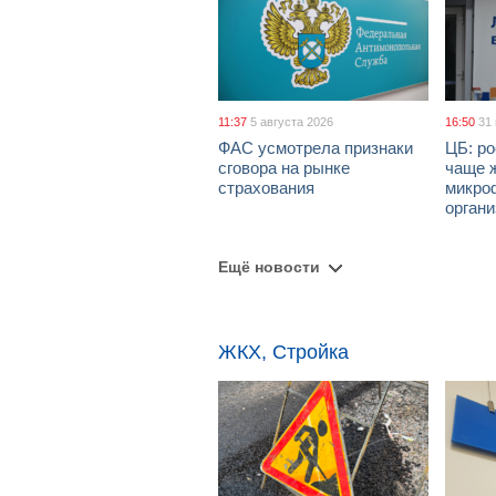
11:37
5 августа 2026
16:50
31
ФАС усмотрела признаки
ЦБ: ро
сговора на рынке
чаще 
страхования
микро
орган
Ещё новости
ЖКХ, Стройка