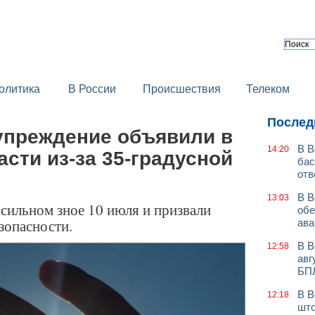
олитика
В России
Происшествия
Телеком
Послед
преждение объявили в
В В
14:20
сти из-за 35-градусной
бас
отв
В В
13:03
сильном зное 10 июля и призвали
обе
зопасности.
ава
В В
12:58
авг
БП
В В
12:18
што