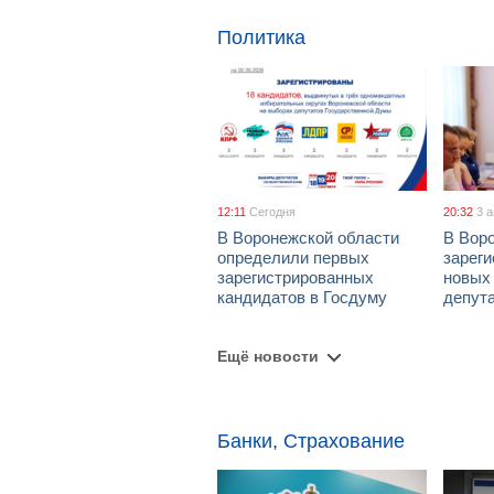
Политика
12:11
Сегодня
20:32
3 
В Воронежской области
В Вор
определили первых
зарег
зарегистрированных
новых
кандидатов в Госдуму
депут
Ещё новости
Банки, Страхование