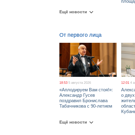
площа
Ещё новости
От первого лица
18:53
5 августа 2026
12:01
4 
«Аплодируем Вам стоя!»:
Алекс
Александр Гусев
о дву
поздравил Бронислава
жител
Табачникова с 90-летием
област
Кубан
Ещё новости