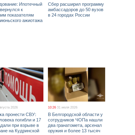
дование: Ипотечный
Сбер расширил программу
вернулся к
амбассадоров до 50 вузов
ним показателям
в 24 городах России
 июньского ажиотажа
августа 2026
10:26
31 июля 2026
ка пронести СВУ:
В Белгородской области у
ловека погибли и 17
сотрудников ЧОПа нашли
дали при взрыве в
два гранатомета, арсенал
ане на Кудринской
оружия и более 13 тысяч