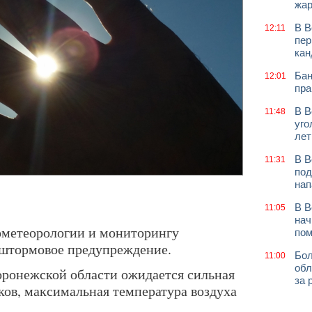
жар
В В
12:11
пер
кан
Бан
12:01
пра
В В
11:48
уго
лет
В В
11:31
под
нап
В В
11:05
нач
ометеорологии и мониторингу
по
штормовое предупреждение.
Бол
11:00
обл
ронежской области ожидается сильная
за 
ков, максимальная температура воздуха