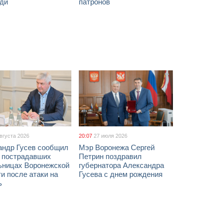
ди
патронов
августа 2026
20:07
27 июля 2026
андр Гусев сообщил
Мэр Воронежа Сергей
х пострадавших
Петрин поздравил
ьницах Воронежской
губернатора Александра
и после атаки на
Гусева с днем рождения
ь