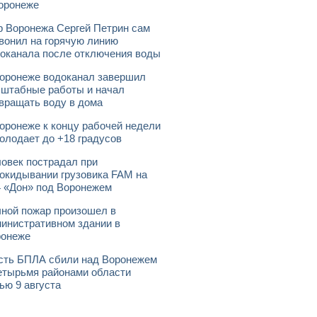
оронеже
 Воронежа Сергей Петрин сам
вонил на горячую линию
оканала после отключения воды
оронеже водоканал завершил
штабные работы и начал
вращать воду в дома
оронеже к концу рабочей недели
олодает до +18 градусов
овек пострадал при
окидывании грузовика FAM на
 «Дон» под Воронежем
ной пожар произошел в
инистративном здании в
ронеже
ть БПЛА сбили над Воронежем
етырьмя районами области
ью 9 августа