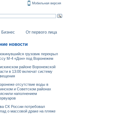
Мобильная версия
Бизнес
От первого лица
ние новости
окинувшийся грузовик перекрыл
ссу М-4 «Дон» под Воронежем
искинском районе Воронежской
асти в 13:00 включат систему
овещения
оронеже отсутствие воды в
инском и Советском районах
яснили наполнением
ервуаров
ва СК России потребовал
лад о массовой драке на пляже