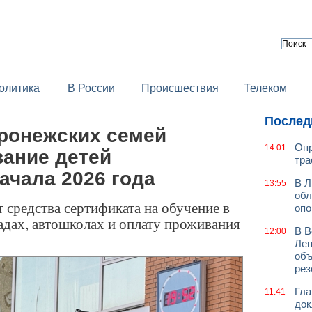
олитика
В России
Происшествия
Телеком
Послед
оронежских семей
Опр
14:01
вание детей
тра
ачала 2026 года
В Л
13:55
обл
 средства сертификата на обучение в
оп
садах, автошколах и оплату проживания
В В
12:00
Лен
объ
рез
Гла
11:41
док