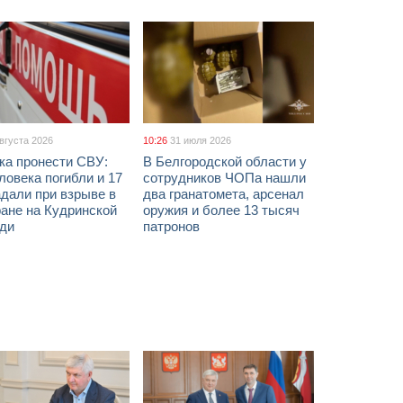
августа 2026
10:26
31 июля 2026
ка пронести СВУ:
В Белгородской области у
ловека погибли и 17
сотрудников ЧОПа нашли
дали при взрыве в
два гранатомета, арсенал
ане на Кудринской
оружия и более 13 тысяч
ди
патронов