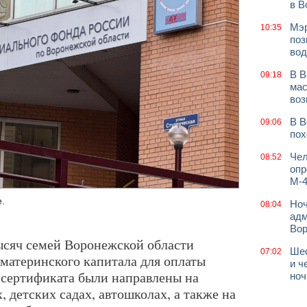
в В
Мэр
10:35
поз
вод
В В
09:18
мас
воз
В В
09:06
пох
Чел
08:52
опр
М-4
.
Ноч
08:04
адм
Во
тысяч семей Воронежской области
Шес
07:02
 материнского капитала для оплаты
и ч
а сертификата были направлены на
ноч
, детских садах, автошколах, а также на