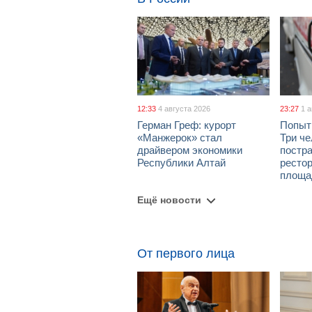
12:33
4 августа 2026
23:27
1 
Герман Греф: курорт
Попыт
«Манжерок» стал
Три че
драйвером экономики
постра
Республики Алтай
рестор
площа
Ещё новости
От первого лица