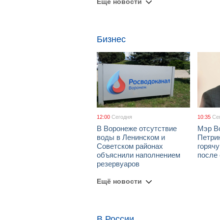
Ещё новости
Бизнес
12:00
Сегодня
10:35
Се
В Воронеже отсутствие
Мэр В
воды в Ленинском и
Петрин
Советском районах
горяч
объяснили наполнением
после
резервуаров
Ещё новости
В России