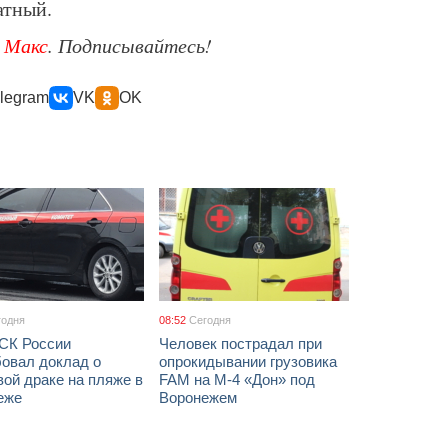
атный.
е
Макс
. Подписывайтесь!
legram
VK
OK
годня
08:52
Сегодня
 СК России
Человек пострадал при
бовал доклад о
опрокидывании грузовика
ой драке на пляже в
FAM на М-4 «Дон» под
еже
Воронежем