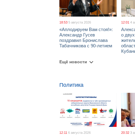
18:53
5 августа 2026
12:01
4 
«Аплодируем Вам стоя!»:
Алекс
Александр Гусев
о дву
поздравил Бронислава
жител
Табачникова с 90-летием
област
Кубан
Ещё новости
Политика
12:11
6 августа 2026
20:32
3 