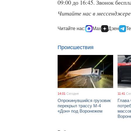
09:00 до 16:45. Звонок беспл
Читайте нас в мессенджер
Читайте нас:
Max
Дзен
Te
Происшествия
14:01
Сегодня
11:41
Се
Опрокинувшийся грузовик
Глава
перекрыл трассу М-4
потре
«Дон» под Воронежем
массов
Ворон