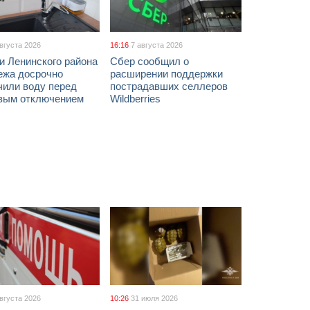
августа 2026
16:16
7 августа 2026
и Ленинского района
Сбер сообщил о
ежа досрочно
расширении поддержки
чили воду перед
пострадавших селлеров
вым отключением
Wildberries
августа 2026
10:26
31 июля 2026