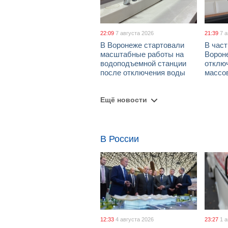
22:09
7 августа 2026
21:39
7 
В Воронеже стартовали
В част
масштабные работы на
Ворон
водоподъемной станции
отклю
после отключения воды
массо
Ещё новости
В России
12:33
4 августа 2026
23:27
1 