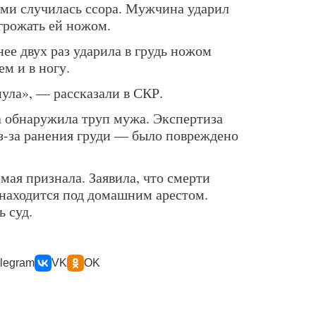
ми случилась ссора. Мужчина ударил
угрожать ей ножом.
нее двух раз ударила в грудь ножом
ем и в ногу.
ула», — рассказали в СКР.
 обнаружила труп мужа. Экспертиза
из-за ранения груди — было повреждено
ая признала. Заявила, что смерти
 находится под домашним арестом.
ь суд.
legram
VK
OK