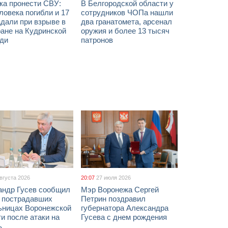
ка пронести СВУ:
В Белгородской области у
ловека погибли и 17
сотрудников ЧОПа нашли
дали при взрыве в
два гранатомета, арсенал
ане на Кудринской
оружия и более 13 тысяч
ди
патронов
августа 2026
20:07
27 июля 2026
андр Гусев сообщил
Мэр Воронежа Сергей
х пострадавших
Петрин поздравил
ьницах Воронежской
губернатора Александра
и после атаки на
Гусева с днем рождения
ь