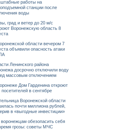
штабные работы на
оподъемной станции после
лючения воды
зы, град и ветер до 20 м/с
роют Воронежскую область 8
уста
оронежской области вечером 7
уста объявили опасность атаки
ЛА
асти Ленинского района
онежа досрочно отключили воду
ед массовым отключением
оронеже Дом Гарденина откроют
 посетителей в сентябре
ельница Воронежской области
илась почти миллиона рублей,
ерив в «выгодные инвестиции»
 воронежцам обезопасить себя
время грозы: советы МЧС