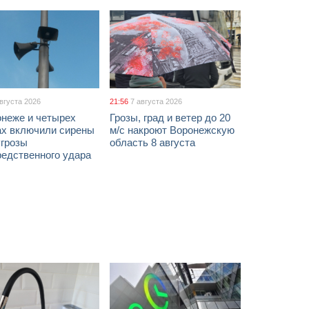
августа 2026
21:56
7 августа 2026
онеже и четырех
Грозы, град и ветер до 20
ах включили сирены
м/с накроют Воронежскую
угрозы
область 8 августа
редственного удара