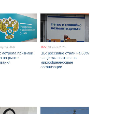
вгуста 2026
16:50
31 июля 2026
смотрела признаки
ЦБ: россияне стали на 63%
а на рынке
чаще жаловаться на
ования
микрофинансовые
организации