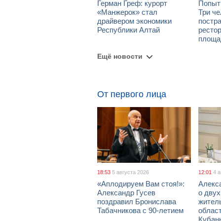
Герман Греф: курорт
Попыт
«Манжерок» стал
Три че
драйвером экономики
постра
Республики Алтай
рестор
площа
Ещё новости
От первого лица
18:53
5 августа 2026
12:01
4 
«Аплодируем Вам стоя!»:
Алекс
Александр Гусев
о дву
поздравил Бронислава
жител
Табачникова с 90-летием
област
Кубан