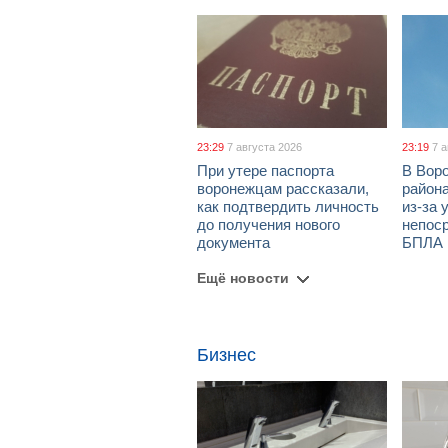
23:29
7 августа 2026
23:19
7 
При утере паспорта
В Вор
воронежцам рассказали,
район
как подтвердить личность
из-за 
до получения нового
непос
документа
БПЛА
Ещё новости
Бизнес