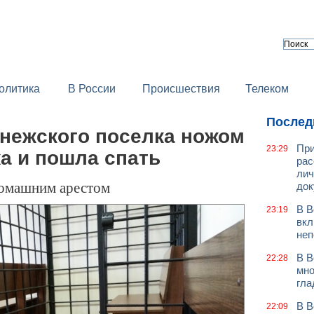
олитика
В России
Происшествия
Телеком
Послед
нежского поселка ножом
При
23:29
а и пошла спать
рас
лич
домашним арестом
док
В В
23:19
вкл
неп
В В
22:28
мно
гла
В В
22:09