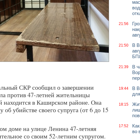
мас
вод
отк
Гро
21:56
нак
авг
В В
21:50
авг
БП
В ч
21:39
Вор
пер
нальный СКР сообщил о завершении
В В
19:44
ела против 47-летней жительницы
для
й находится в Каширском районе. Она
Жит
18:15
 об убийстве своего супруга (от 6 до 15
лиш
пов
Как
17:52
ном доме на улице Ленина 47-летняя
во 
тельное со своим 52-летним супругом.