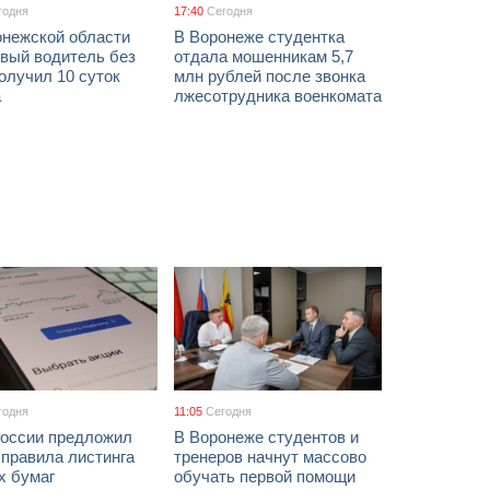
годня
17:40
Сегодня
онежской области
В Воронеже студентка
звый водитель без
отдала мошенникам 5,7
олучил 10 суток
млн рублей после звонка
а
лжесотрудника военкомата
годня
11:05
Сегодня
России предложил
В Воронеже студентов и
 правила листинга
тренеров начнут массово
х бумаг
обучать первой помощи