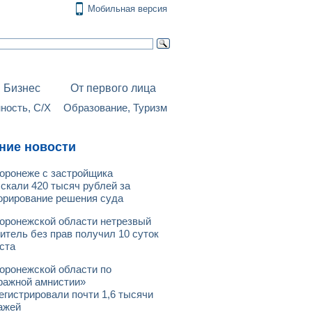
Мобильная версия
Бизнес
От первого лица
ость, С/Х
Образование, Туризм
ние новости
оронеже с застройщика
скали 420 тысяч рублей за
орирование решения суда
оронежской области нетрезвый
итель без прав получил 10 суток
ста
оронежской области по
ражной амнистии»
егистрировали почти 1,6 тысячи
ажей