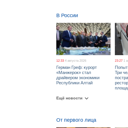
В России
12:33
4 августа 2026
23:27
1 
Герман Греф: курорт
Попыт
«Манжерок» стал
Три че
драйвером экономики
постра
Республики Алтай
рестор
площа
Ещё новости
От первого лица