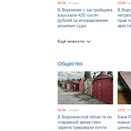
20:28
Сегодня
19:09
Се
В Воронеже с застройщика
В Вор
взыскали 420 тысяч
нетре
рублей за игнорирование
прав п
решения суда
арест
Ещё новости
Общество
18:36
Сегодня
12:01
Се
В Воронежской области по
Банк 
«гаражной амнистии»
новые
зарегистрировали почти
ценны