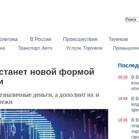
олитика
В России
Происшествия
Телеком
йка
Транспорт, Авто
Услуги, Торговля
Промышленн
Послед
станет новой формой
В В
20:28
и
взы
игн
езналичные деньги, а дополнит их и
В В
19:09
тежи
вод
аре
В В
18:36
«га
зар
гар