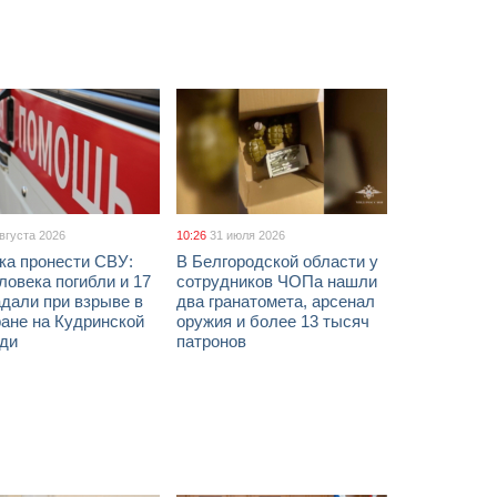
августа 2026
10:26
31 июля 2026
ка пронести СВУ:
В Белгородской области у
ловека погибли и 17
сотрудников ЧОПа нашли
дали при взрыве в
два гранатомета, арсенал
ане на Кудринской
оружия и более 13 тысяч
ди
патронов