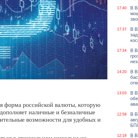
В В
17:40
мош
зво
В В
17:37
зад
кос
В В
17:34
гро
нез
В В
14:20
бас
отв
В В
13:03
обе
я форма российской валюты, которую
ава
 дополняет наличные и безналичные
В В
12:58
нительные возможности для удобных и
авг
БП
В В
12:18
ться в специальном кошельке на