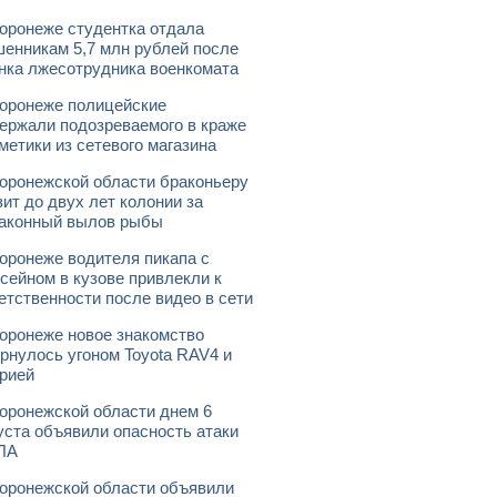
оронеже студентка отдала
енникам 5,7 млн рублей после
нка лжесотрудника военкомата
оронеже полицейские
ержали подозреваемого в краже
метики из сетевого магазина
оронежской области браконьеру
зит до двух лет колонии за
аконный вылов рыбы
оронеже водителя пикапа с
сейном в кузове привлекли к
етственности после видео в сети
оронеже новое знакомство
рнулось угоном Toyota RAV4 и
рией
оронежской области днем 6
уста объявили опасность атаки
ЛА
оронежской области объявили