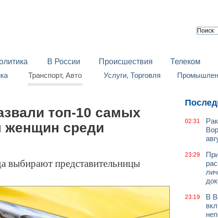
олитика
В России
Происшествия
Телеком
йка
Транспорт, Авто
Услуги, Торговля
Промышленн
Послед
азвали топ-10 самых
Рак
02:31
 женщин среди
Вор
авг
При
23:29
а выбирают представительницы
рас
лич
док
В В
23:19
вкл
неп