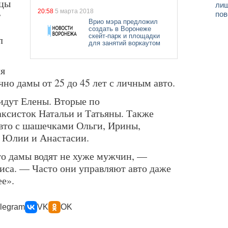
ицы
лиш
20:58
5 марта 2018
г
пов
Врио мэра предложил
создать в Воронеже
скейт-парк и площадки
л
для занятий воркаутом
ля
но дамы от 25 до 45 лет с личным авто.
 идут Елены. Вторые по
аксисток Натальи и Татьяны. Также
авто с шашечками Ольги, Ирины,
, Юлии и Анастасии.
то дамы водят не хуже мужчин, —
иса. — Часто они управляют авто даже
ее».
legram
VK
OK