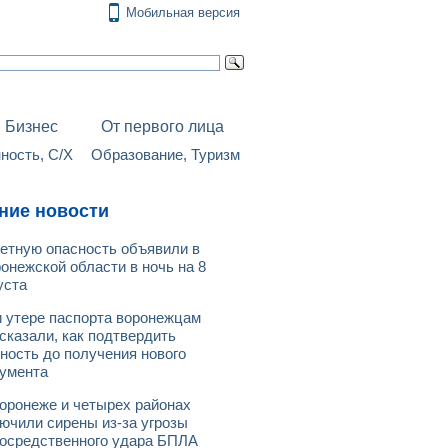
Мобильная версия
Бизнес
От первого лица
ость, С/Х
Образование, Туризм
ние новости
етную опасность объявили в
онежской области в ночь на 8
уста
 утере паспорта воронежцам
сказали, как подтвердить
ность до получения нового
умента
оронеже и четырех районах
ючили сирены из-за угрозы
осредственного удара БПЛА