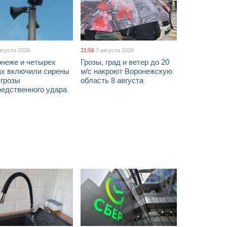
августа 2026
21:56
7 августа 2026
онеже и четырех
Грозы, град и ветер до 20
ах включили сирены
м/с накроют Воронежскую
угрозы
область 8 августа
редственного удара