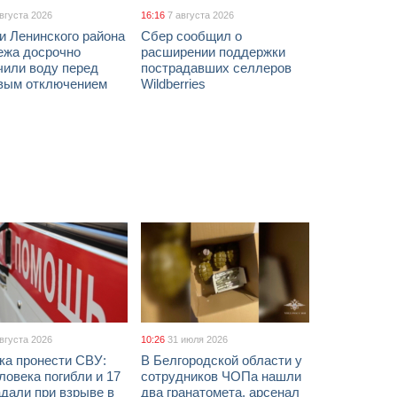
августа 2026
16:16
7 августа 2026
и Ленинского района
Сбер сообщил о
ежа досрочно
расширении поддержки
чили воду перед
пострадавших селлеров
вым отключением
Wildberries
августа 2026
10:26
31 июля 2026
ка пронести СВУ:
В Белгородской области у
ловека погибли и 17
сотрудников ЧОПа нашли
дали при взрыве в
два гранатомета, арсенал