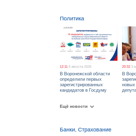
Политика
12:11
6 августа 2026
20:32
3 
В Воронежской области
В Вор
определили первых
зарег
зарегистрированных
новых
кандидатов в Госдуму
депут
Ещё новости
Банки, Страхование