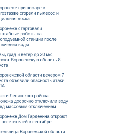
оронеже при пожаре в
гоэтажке сгорели пылесос и
дильная доска
оронеже стартовали
штабные работы на
оподъемной станции после
лючения воды
зы, град и ветер до 20 м/с
роют Воронежскую область 8
уста
оронежской области вечером 7
уста объявили опасность атаки
ЛА
асти Ленинского района
онежа досрочно отключили воду
ед массовым отключением
оронеже Дом Гарденина откроют
 посетителей в сентябре
ельница Воронежской области