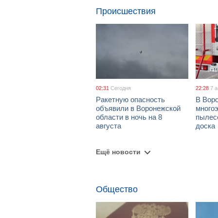
Происшествия
02:31
Сегодня
22:28
7 
Ракетную опасность
В Воро
объявили в Воронежской
многоэ
области в ночь на 8
пылес
августа
доска
Ещё новости
Общество