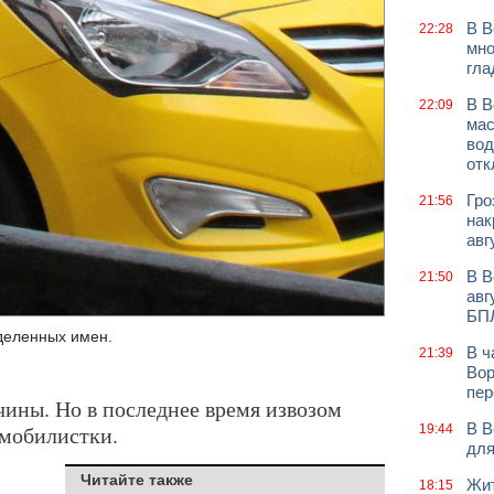
В В
22:28
мно
гла
В В
22:09
мас
вод
отк
Гро
21:56
нак
авг
В В
21:50
авг
БП
деленных имен.
В ч
21:39
Вор
пер
ины. Но в последнее время извозом
В В
омобилистки.
19:44
для
Читайте также
Жит
18:15