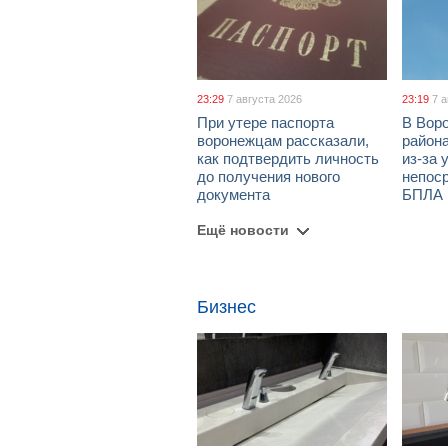
23:29
7 августа 2026
23:19
7 
При утере паспорта
В Вор
воронежцам рассказали,
район
как подтвердить личность
из-за 
до получения нового
непос
документа
БПЛА
Ещё новости
Бизнес