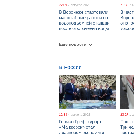
22:09
7 августа 2026
21:39
7 
В Воронеже стартовали
В част
масштабные работы на
Ворон
водоподъемной станции
отклю
после отключения воды
массо
Ещё новости
В России
12:33
4 августа 2026
23:27
1 
Герман Греф: курорт
Попыт
«Манжерок» стал
Три че
драйвером экономики
постра