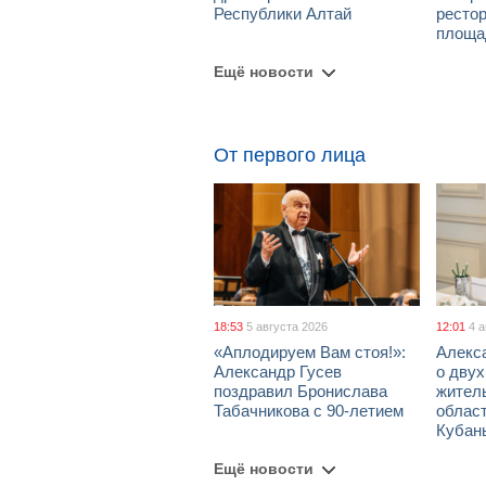
Республики Алтай
рестор
площа
Ещё новости
От первого лица
18:53
5 августа 2026
12:01
4 
«Аплодируем Вам стоя!»:
Алекс
Александр Гусев
о дву
поздравил Бронислава
жител
Табачникова с 90-летием
област
Кубан
Ещё новости