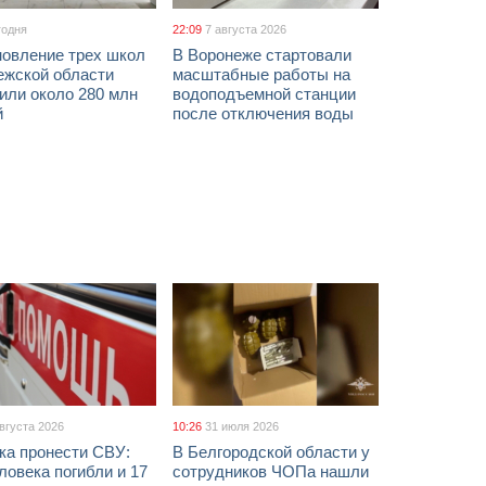
годня
22:09
7 августа 2026
новление трех школ
В Воронеже стартовали
ежской области
масштабные работы на
или около 280 млн
водоподъемной станции
й
после отключения воды
августа 2026
10:26
31 июля 2026
ка пронести СВУ:
В Белгородской области у
ловека погибли и 17
сотрудников ЧОПа нашли