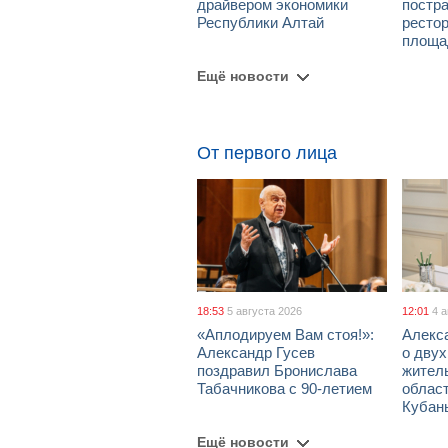
драйвером экономики
постра
Республики Алтай
рестор
площа
Ещё новости
От первого лица
18:53
5 августа 2026
12:01
4 
«Аплодируем Вам стоя!»:
Алекс
Александр Гусев
о дву
поздравил Бронислава
жител
Табачникова с 90-летием
област
Кубан
Ещё новости