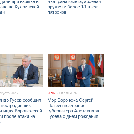
дали при взрыве в
два гранатомета, арсенал
ане на Кудринской
оружия и более 13 тысяч
ди
патронов
августа 2026
20:07
27 июля 2026
андр Гусев сообщил
Мэр Воронежа Сергей
х пострадавших
Петрин поздравил
ьницах Воронежской
губернатора Александра
и после атаки на
Гусева с днем рождения
ь