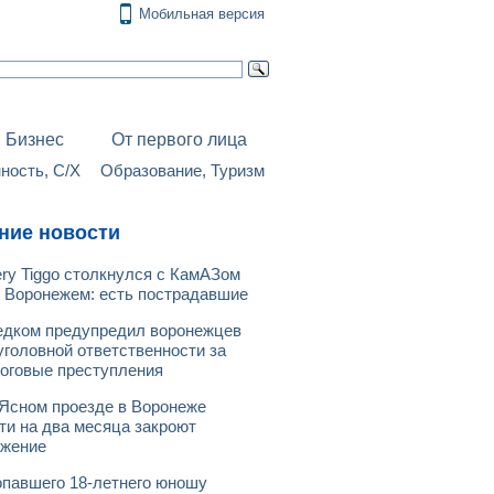
Мобильная версия
Бизнес
От первого лица
ость, С/Х
Образование, Туризм
ние новости
ry Tiggo столкнулся с КамАЗом
 Воронежем: есть пострадавшие
дком предупредил воронежцев
уголовной ответственности за
оговые преступления
Ясном проезде в Воронеже
ти на два месяца закроют
ижение
павшего 18-летнего юношу