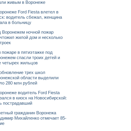
ли живым в Воронеже
оронеже Ford Fiesta влетел в
ск: водитель сбежал, женщина
ала в больницу
 Воронежем ночной пожар
чтожил жилой дом и несколько
троек
 пожаре в пятиэтажке под
онежем спасли троих детей и
 четырех жильцов
обновление трех школ
онежской области выделили
ло 280 млн рублей
оронеже водитель Ford Fiesta
зался в киоск на Новосибирской:
ь пострадавший
етный гражданин Воронежа
димир Михайленко отмечает 85-
ие