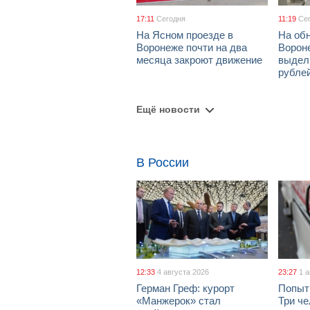
17:11
Сегодня
11:19
Се
На Ясном проезде в
На об
Воронеже почти на два
Ворон
месяца закроют движение
выдел
рубле
Ещё новости
В России
12:33
4 августа 2026
23:27
1 
Герман Греф: курорт
Попыт
«Манжерок» стал
Три че