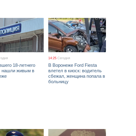
годня
14:25
Сегодня
вшего 18-летнего
В Воронеже Ford Fiesta
 нашли живым в
влетел в киоск: водитель
еже
сбежал, женщина попала в
больницу