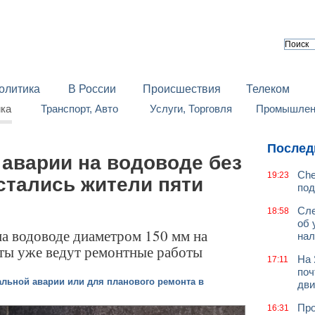
олитика
В России
Происшествия
Телеком
йка
Транспорт, Авто
Услуги, Торговля
Промышленн
Послед
 аварии на водоводе без
Che
19:23
стались жители пяти
под
Сле
18:58
об 
а водоводе диаметром 150 мм на
нал
ты уже ведут ремонтные работы
На 
17:11
поч
льной аварии или для планового ремонта в
дв
Про
16:31