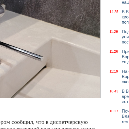
наш
В В
14:25
кио
поп
Под
11:29
уни
пос
При
11:26
Вор
еще
На 
11:19
Вор
око
В В
10:43
вре
ест
Поч
10:27
Вла
ром сообщил, что в диспетчерскую
лет
утечке холодной воды по адресу: улица