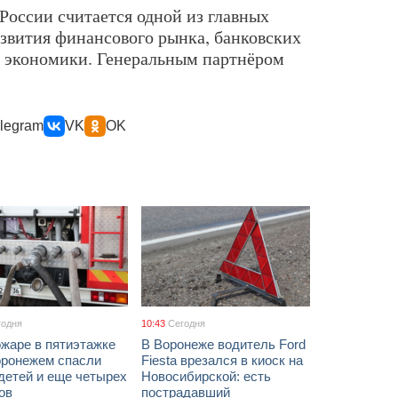
России считается одной из главных
звития финансового рынка, банковских
и экономики. Генеральным партнёром
legram
VK
OK
годня
10:43
Сегодня
жаре в пятиэтажке
В Воронеже водитель Ford
оронежем спасли
Fiesta врезался в киоск на
детей и еще четырех
Новосибирской: есть
ов
пострадавший