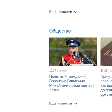
Ещё новости
Общество
10:27
Сегодня
23:29
7 
Почетный гражданин
При ут
Воронежа Владимир
ворон
Михайленко отмечает 85-
как по
летие
до пол
докум
Ещё новости