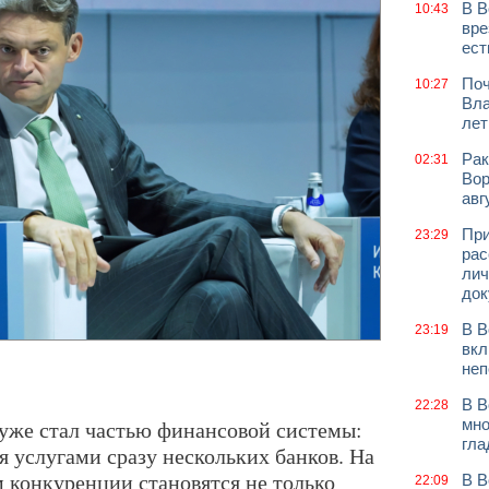
В В
10:43
вре
ест
Поч
10:27
Вла
лет
Рак
02:31
Вор
авг
При
23:29
рас
лич
док
В В
23:19
вкл
неп
В В
22:28
уже стал частью финансовой системы:
мно
гла
 услугами сразу нескольких банков. На
 конкуренции становятся не только
В В
22:09