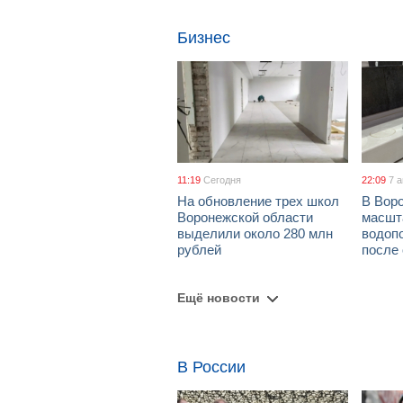
Бизнес
11:19
Сегодня
22:09
7 
На обновление трех школ
В Вор
Воронежской области
масшт
выделили около 280 млн
водоп
рублей
после
Ещё новости
В России