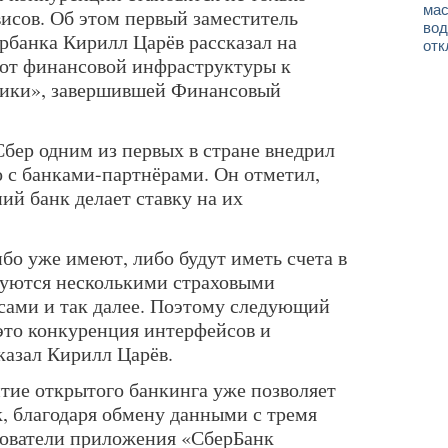
мас
висов. Об этом первый заместитель
вод
рбанка Кирилл Царёв рассказал на
отк
 от финансовой инфраструктуры к
мики», завершившей Финансовый
Сбер одним из первых в стране внедрил
 с банками-партнёрами. Он отметил,
ий банк делает ставку на их
бо уже имеют, либо будут иметь счета в
зуются несколькими страховыми
сами и так далее. Поэтому следующий
это конкуренция интерфейсов и
казал Кирилл Царёв.
итие открытого банкинга уже позволяет
к, благодаря обмену данными с тремя
зователи приложения «СберБанк