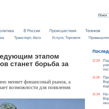
олитика
В России
Происшествия
Телеком
йка
Транспорт, Авто
Услуги, Торговля
Промышленн
Послед
ледующим этапом
Под
11:29
ов станет борьба за
уни
пос
При
11:26
но меняет финансовый рынок, а
Вор
вает возможности для появления
еще
На 
11:19
Вор
око