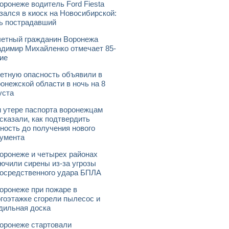
оронеже водитель Ford Fiesta
зался в киоск на Новосибирской:
ь пострадавший
етный гражданин Воронежа
димир Михайленко отмечает 85-
ие
етную опасность объявили в
онежской области в ночь на 8
уста
 утере паспорта воронежцам
сказали, как подтвердить
ность до получения нового
умента
оронеже и четырех районах
ючили сирены из-за угрозы
осредственного удара БПЛА
оронеже при пожаре в
гоэтажке сгорели пылесос и
дильная доска
оронеже стартовали