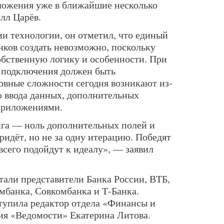
ложения уже в ближайшие несколько
лл Царёв.
ии технологии, он отметил, что единый
нков создать невозможно, поскольку
бственную логику и особенности. При
с подключения должен быть
овные сложности сегодня возникают из-
о ввода данных, дополнительных
приложениями.
нга — ноль дополнительных полей и
ридёт, но не за одну итерацию. Победят
всего подойдут к идеалу», — заявил
тали представители Банка России, ВТБ,
банка, Совкомбанка и Т-Банка.
тупила редактор отдела «Финансы и
ия «Ведомости» Екатерина Литова.