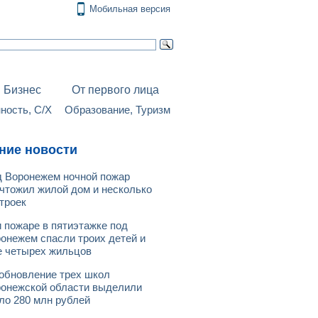
Мобильная версия
Бизнес
От первого лица
ость, С/Х
Образование, Туризм
ние новости
 Воронежем ночной пожар
чтожил жилой дом и несколько
троек
 пожаре в пятиэтажке под
онежем спасли троих детей и
 четырех жильцов
обновление трех школ
онежской области выделили
ло 280 млн рублей