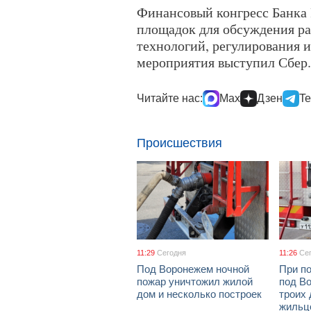
Финансовый конгресс Банка 
площадок для обсуждения ра
технологий, регулирования 
мероприятия выступил Сбер.
Читайте нас:
Max
Дзен
Te
Происшествия
11:29
Сегодня
11:26
Се
Под Воронежем ночной
При по
пожар уничтожил жилой
под В
дом и несколько построек
троих 
жильц