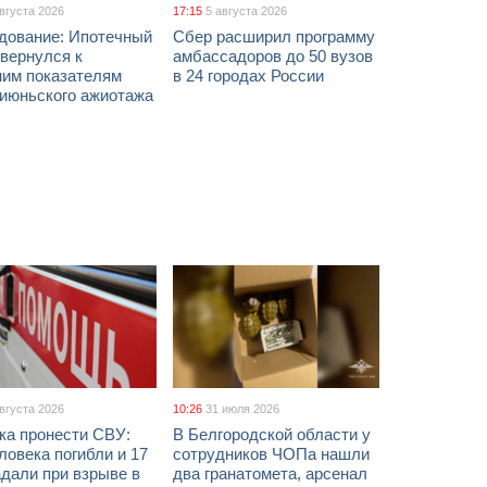
августа 2026
17:15
5 августа 2026
дование: Ипотечный
Сбер расширил программу
вернулся к
амбассадоров до 50 вузов
ним показателям
в 24 городах России
 июньского ажиотажа
августа 2026
10:26
31 июля 2026
ка пронести СВУ:
В Белгородской области у
ловека погибли и 17
сотрудников ЧОПа нашли
дали при взрыве в
два гранатомета, арсенал