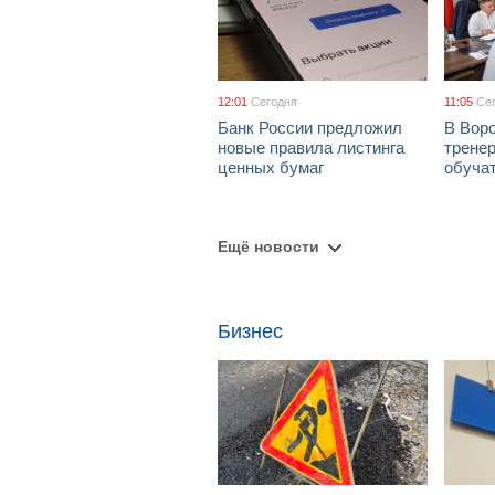
12:01
Сегодня
11:05
Се
Банк России предложил
В Вор
новые правила листинга
тренер
ценных бумаг
обуча
Ещё новости
Бизнес