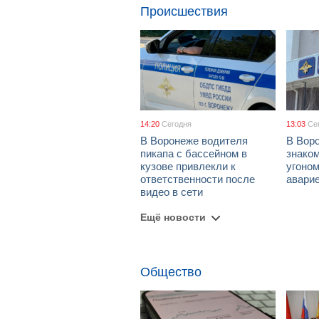
Происшествия
14:20
Сегодня
13:03
Се
В Воронеже водителя
В Вор
пикапа с бассейном в
знако
кузове привлекли к
угоном
ответственности после
авари
видео в сети
Ещё новости
Общество