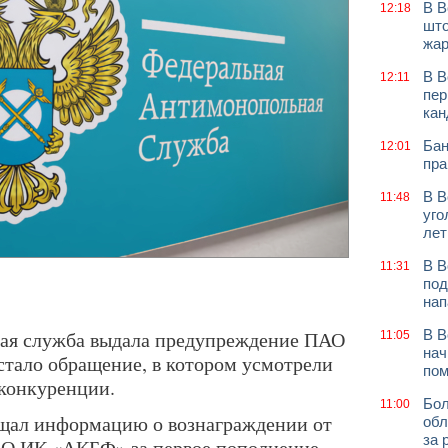
В В
12:18
што
жар
В В
12:11
пер
кан
Бан
12:01
пра
В В
11:48
уго
лет
В В
11:31
под
нап
ая служба выдала предупреждение ПАО
В В
11:05
нач
тало обращение, в котором усмотрели
по
конкуренции.
Бол
11:00
щал информацию о вознаграждении от
обл
за 
О ИК «АКБФ» за первое пополнение