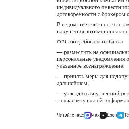
индивидуального инвестицио
договоренности с брокером о
В ведомстве считают, что та
нарушения антимонопольного
ФАС потребовала от банка:
— разместить на официально
персональные уведомления о
указанное вознаграждение;
— принять меры для недопу
дальнейшем;
— утвердить внутренний рег
только актуальной информа
Читайте нас:
Max
Дзен
Te