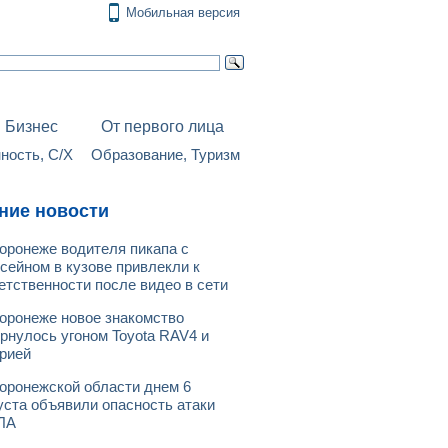
Мобильная версия
Бизнес
От первого лица
ость, С/Х
Образование, Туризм
ние новости
оронеже водителя пикапа с
сейном в кузове привлекли к
етственности после видео в сети
оронеже новое знакомство
рнулось угоном Toyota RAV4 и
рией
оронежской области днем 6
уста объявили опасность атаки
ЛА