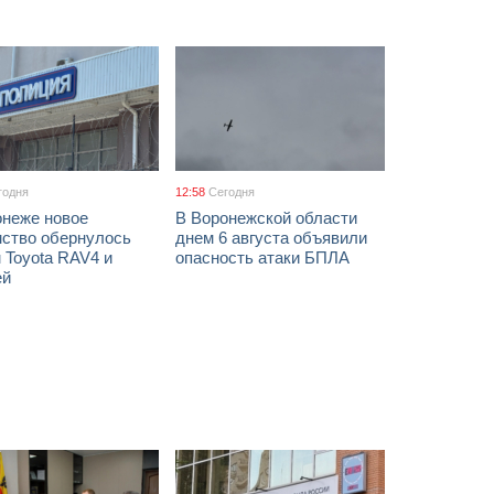
годня
12:58
Сегодня
онеже новое
В Воронежской области
мство обернулось
днем 6 августа объявили
 Toyota RAV4 и
опасность атаки БПЛА
ей