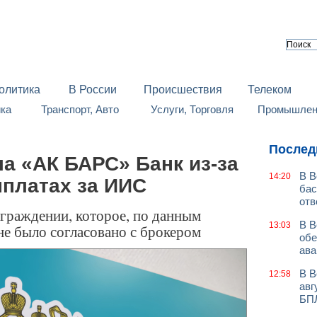
олитика
В России
Происшествия
Телеком
йка
Транспорт, Авто
Услуги, Торговля
Промышленн
Послед
а «АК БАРС» Банк из-за
В В
14:20
платах за ИИС
бас
отв
граждении, которое, по данным
В В
13:03
е было согласовано с брокером
обе
ава
В В
12:58
авг
БП