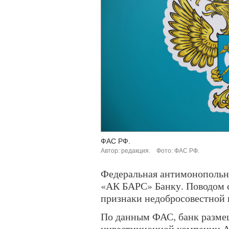
ФАС РФ.
Автор: редакция.
Фото: ФАС РФ.
Федеральная антимонопольн
«АК БАРС» Банку. Поводом с
признаки недобросовестной 
По данным ФАС, банк разме
инвестиционной компании А