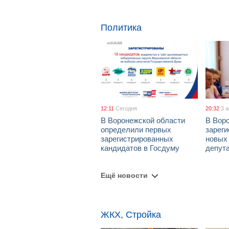
Политика
12:11
Сегодня
20:32
3 
В Воронежской области
В Вор
определили первых
зарег
зарегистрированных
новых
кандидатов в Госдуму
депут
Ещё новости
ЖКХ, Стройка