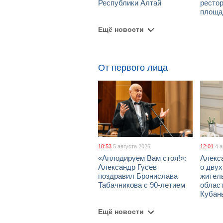
Республики Алтай
рестор
площа
Ещё новости
От первого лица
18:53
5 августа 2026
12:01
4 
«Аплодируем Вам стоя!»:
Алекс
Александр Гусев
о дву
поздравил Бронислава
жител
Табачникова с 90-летием
област
Кубан
Ещё новости