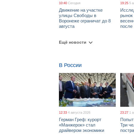
10:40
Сегодня
19:25
5 
Движение на участке
Иссле
улицы Свободы в
рынок 
Воронеже ограничат до 8
весен
августа
после
Ещё новости
В России
12:33
4 августа 2026
23:27
1 
Герман Греф: курорт
Попыт
«Манжерок» стал
Три че
драйвером экономики
постра