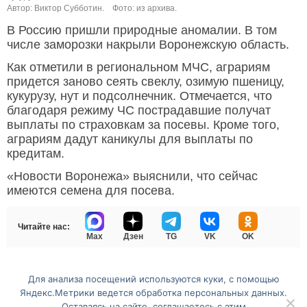
Автор: Виктор Субботин.
Фото: из архива.
В Россию пришли природные аномалии. В том
числе заморозки накрыли Воронежскую область.
Как отметили в региональном МЧС, аграриям
придется заново сеять свеклу, озимую пшеницу,
кукурузу, нут и подсолнечник. Отмечается, что
благодаря режиму ЧС пострадавшие получат
выплаты по страховкам за посевы. Кроме того,
аграриям дадут каникулы для выплаты по
кредитам.
«Новости Воронежа» выяснили, что сейчас
имеются семена для посева.
Читайте нас:
Max
Дзен
TG
VK
OK
Для анализа посещений используются куки, с помощью
Перейти на полную версию сайта
Яндекс.Метрики ведется обработка персональных данных.
Оставаясь на сайте, соглашаетесь с этим