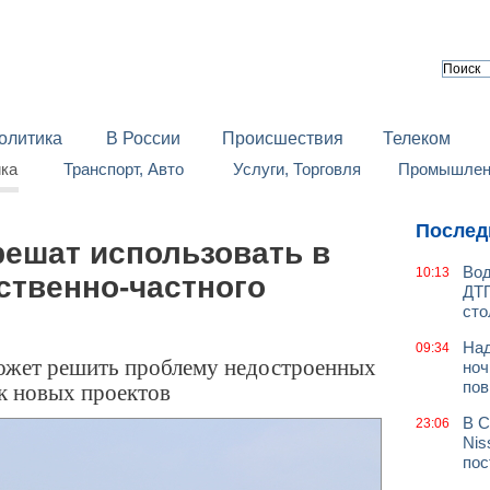
олитика
В России
Происшествия
Телеком
йка
Транспорт, Авто
Услуги, Торговля
Промышленн
Послед
решат использовать в
Вод
10:13
ственно-частного
ДТП
сто
Над
09:34
может решить проблему недостроенных
ноч
ск новых проектов
пов
В С
23:06
Nis
пос