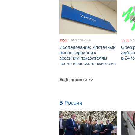
19:25
5 августа 2026
17:15
5 
Исследование: Ипотечный
Сбер 
рынок вернулся к
амбасс
весенним показателям
в 24 г
после июньского ажиотажа
Ещё новости
В России