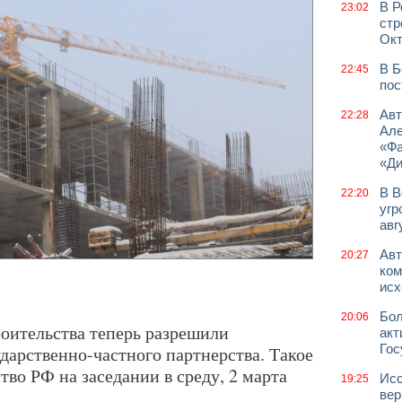
В Р
23:02
стр
Окт
В Б
22:45
пос
Авт
22:28
Але
«Фа
«Д
В В
22:20
угр
авг
Авт
20:27
ком
исх
Бол
20:06
оительства теперь разрешили
акт
Гос
ударственно-частного партнерства. Такое
во РФ на заседании в среду, 2 марта
Исс
19:25
вер