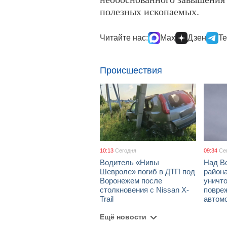
полезных ископаемых.
Читайте нас:
Max
Дзен
Te
Происшествия
10:13
Сегодня
09:34
Се
Водитель «Нивы
Над В
Шевроле» погиб в ДТП под
район
Воронежем после
уничт
столкновения с Nissan X-
повре
Trail
автом
Ещё новости