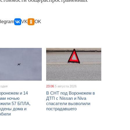
legram
VK
OK
годня
23:06
5 августа 2026
оронежем и 14
В СНТ под Воронежем в
ами ночью
ДТП с Nissan и Niva
ожили 57 БПЛА,
спасатели вызволили
ждены дома и
пострадавшего
обили