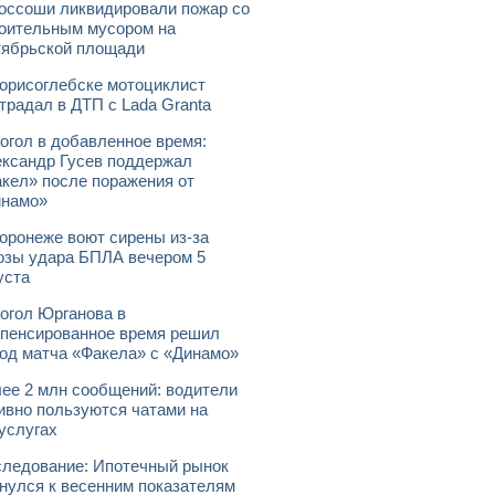
оссоши ликвидировали пожар со
оительным мусором на
ябрьской площади
орисоглебске мотоциклист
традал в ДТП с Lada Granta
огол в добавленное время:
ксандр Гусев поддержал
кел» после поражения от
инамо»
оронеже воют сирены из-за
озы удара БПЛА вечером 5
уста
огол Юрганова в
пенсированное время решил
од матча «Факела» с «Динамо»
ее 2 млн сообщений: водители
ивно пользуются чатами на
услугах
ледование: Ипотечный рынок
нулся к весенним показателям