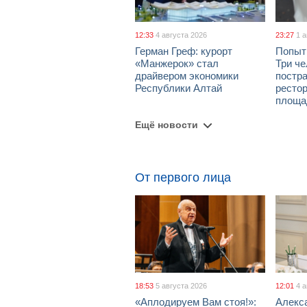
12:33
4 августа 2026
23:27
1 
Герман Греф: курорт
Попыт
«Манжерок» стал
Три че
драйвером экономики
постра
Республики Алтай
рестор
площа
Ещё новости
От первого лица
18:53
5 августа 2026
12:01
4 
«Аплодируем Вам стоя!»:
Алекс