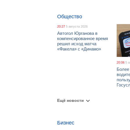
Общество
20:27
5 августа 2026
Автогол Юрганова в
компенсированное время
решил исход матча
«Факела» с «Динамо»
20:06
5 
Более
водит
польз
Госус
Ещё новости
Бизнес