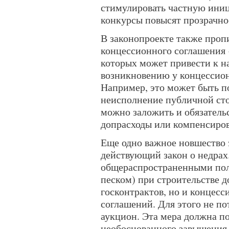
стимулировать частную иниц
конкурсы повысят прозрачно
В законопроекте также проп
концессионного соглашения 
которых может привести к н
возникновению у концессион
Например, это может быть п
неисполнение публичной сто
можно заложить и обязатель
допрасходы или компенсиров
Еще одно важное новшество 
действующий закон о недрах
общераспространенными по
песком) при строительстве д
госконтрактов, но и концес
соглашений. Для этого не по
аукцион. Эта мера должна п
необоснованного завышения