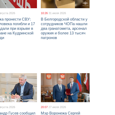
августа 2026
10:26
31 июля 2026
ка пронести СВУ:
В Белгородской области у
ловека погибли и 17
сотрудников ЧОПа нашли
дали при взрыве в
два гранатомета, арсенал
ане на Кудринской
оружия и более 13 тысяч
ди
патронов
августа 2026
20:07
27 июля 2026
андр Гусев сообщил
Мэр Воронежа Сергей