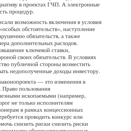
иативу в проектах ГЧП. А электронные
сть процедур.
исали возможность включения в условия
«особых обстоятельств», наступление
арушению обязательств, а также
ера дополнительных расходов.
овышение ключевой ставки,
роной своих обязательств. В условиях
ство публичной стороны возместить
ать недополученные доходы инвестору.
законопроекта — это изменения в
. Право пользования
лезными ископаемыми (например,
орог не только исполнителям
сионерам в рамках концессионных
требуется проводить конкурс или
омочь снизить риски снизить риски
 стоимости общераспространенных