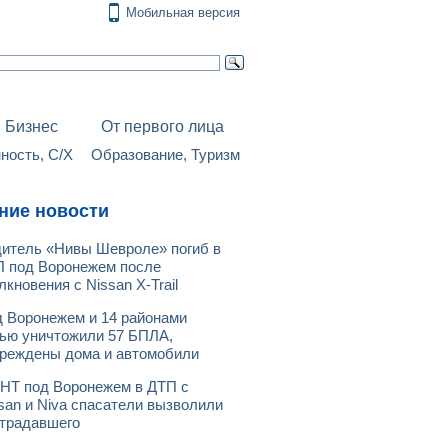
Мобильная версия
Бизнес
От первого лица
ость, С/Х
Образование, Туризм
ние новости
итель «Нивы Шевроле» погиб в
 под Воронежем после
лкновения с Nissan X-Trail
 Воронежем и 14 районами
ью уничтожили 57 БПЛА,
реждены дома и автомобили
НТ под Воронежем в ДТП с
san и Niva спасатели вызволили
традавшего