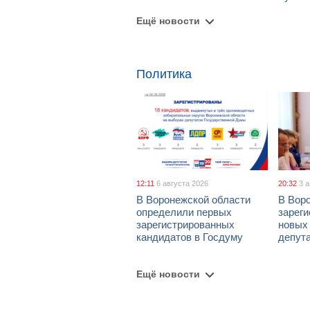
Ещё новости
Политика
12:11
6 августа 2026
20:32
3 
В Воронежской области
В Вор
определили первых
зарег
зарегистрированных
новых
кандидатов в Госдуму
депут
Ещё новости