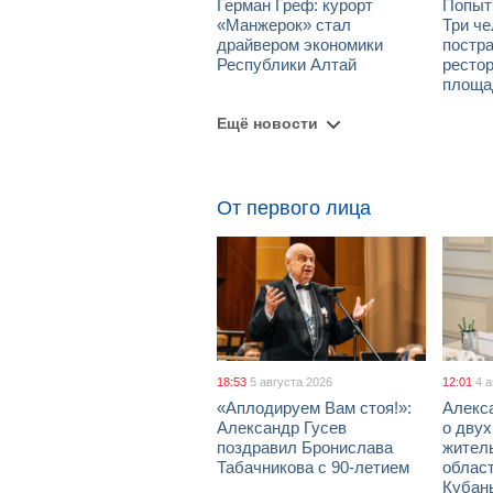
Герман Греф: курорт
Попыт
«Манжерок» стал
Три че
драйвером экономики
постра
Республики Алтай
рестор
площа
Ещё новости
От первого лица
18:53
5 августа 2026
12:01
4 
«Аплодируем Вам стоя!»:
Алекс
Александр Гусев
о дву
поздравил Бронислава
жител
Табачникова с 90-летием
област
Кубан