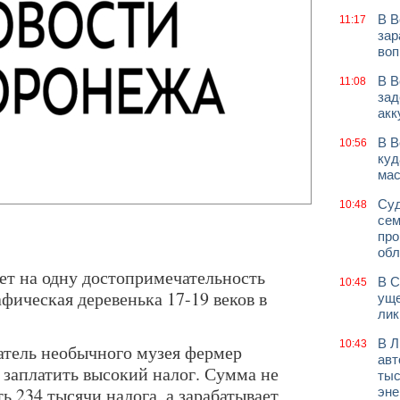
В В
11:17
зар
воп
В В
11:08
зад
акк
В В
10:56
куд
мас
Суд
10:48
сем
про
обл
ет на одну достопримечательность
В С
10:45
фическая деревенька 17-19 веков в
уще
лик
В Л
10:43
датель необычного музея фермер
авт
заплатить высокий налог. Сумма не
тыс
 234 тысячи налога, а зарабатывает
эне