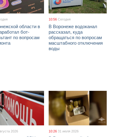
годня
10:56
Сегодня
онежской области в
В Воронеже водоканал
аработал бот-
рассказал, куда
ьтант по вопросам
обращаться по вопросам
монта
масштабного отключения
воды
августа 2026
10:26
31 июля 2026