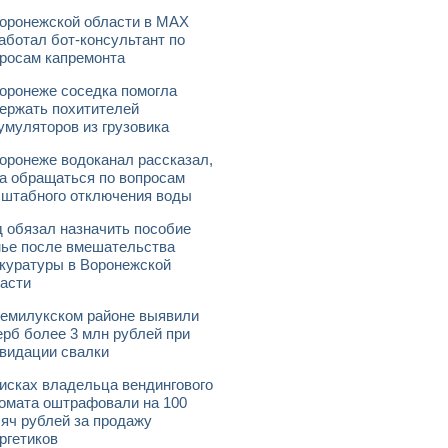
оронежской области в МАХ
аботал бот-консультант по
росам капремонта
оронеже соседка помогла
ержать похитителей
умуляторов из грузовика
оронеже водоканал рассказал,
а обращаться по вопросам
штабного отключения воды
 обязал назначить пособие
ье после вмешательства
куратуры в Воронежской
асти
емилукском районе выявили
рб более 3 млн рублей при
видации свалки
исках владельца вендингового
омата оштрафовали на 100
яч рублей за продажу
ргетиков