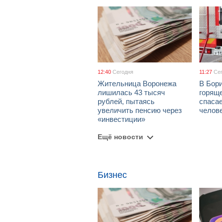
12:40
Сегодня
11:27
Се
Жительница Воронежа
В Бори
лишилась 43 тысяч
горяще
рублей, пытаясь
спаса
увеличить пенсию через
челов
«инвестиции»
Ещё новости
Бизнес