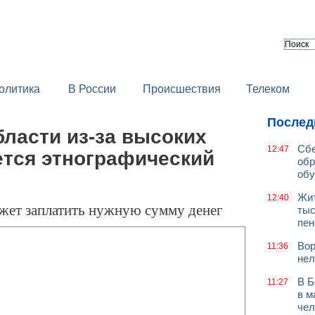
олитика
В России
Происшествия
Телеком
Послед
ласти из-за высоких
Сбе
12:47
ется этнографический
обр
обу
Жит
12:40
жет заплатить нужную сумму денег
тыс
пен
Вор
11:36
нел
В Б
11:27
в м
чел