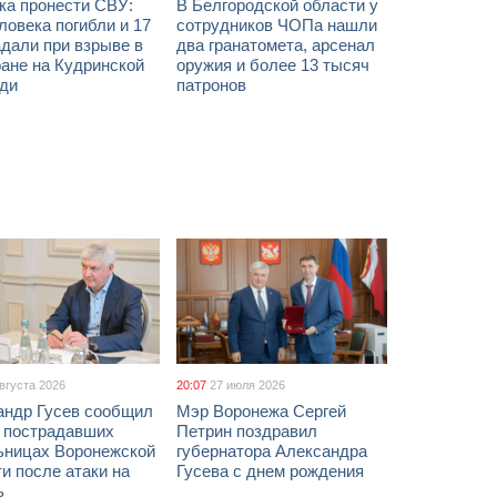
ка пронести СВУ:
В Белгородской области у
ловека погибли и 17
сотрудников ЧОПа нашли
дали при взрыве в
два гранатомета, арсенал
ане на Кудринской
оружия и более 13 тысяч
ди
патронов
августа 2026
20:07
27 июля 2026
андр Гусев сообщил
Мэр Воронежа Сергей
х пострадавших
Петрин поздравил
ьницах Воронежской
губернатора Александра
и после атаки на
Гусева с днем рождения
ь