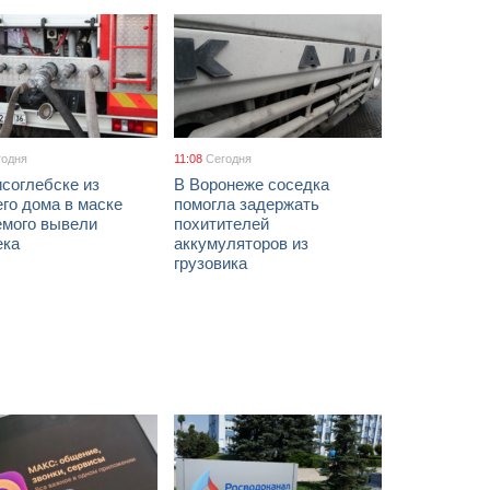
годня
11:08
Сегодня
соглебске из
В Воронеже соседка
го дома в маске
помогла задержать
емого вывели
похитителей
ека
аккумуляторов из
грузовика