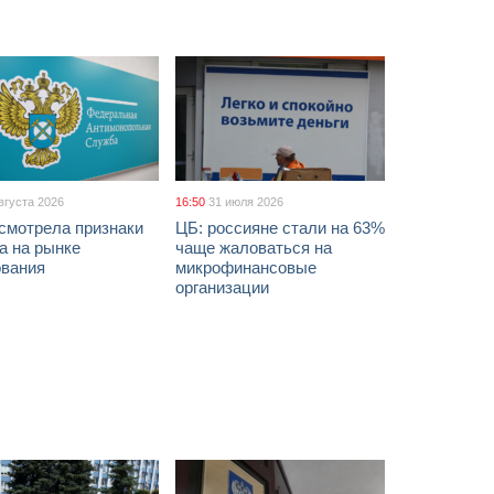
вгуста 2026
16:50
31 июля 2026
смотрела признаки
ЦБ: россияне стали на 63%
а на рынке
чаще жаловаться на
ования
микрофинансовые
организации