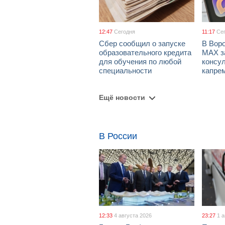
12:47
Сегодня
11:17
Се
Сбер сообщил о запуске
В Вор
образовательного кредита
МАХ з
для обучения по любой
консул
специальности
капре
Ещё новости
В России
12:33
4 августа 2026
23:27
1 