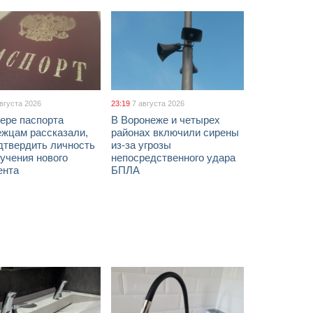
августа 2026
23:19
7 августа 2026
ере паспорта
В Воронеже и четырех
ежцам рассказали,
районах включили сирены
дтвердить личность
из-за угрозы
учения нового
непосредственного удара
ента
БПЛА