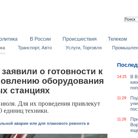
олитика
В России
Происшествия
Телеком
йка
Транспорт, Авто
Услуги, Торговля
Промышленн
Послед
заявили о готовности к
В В
14:25
новлению оборудования
кио
поп
х станциях
Под
11:29
 июля. Для их проведения привлекут
уни
0 единиц техники.
пос
При
11:26
льной аварии или для планового ремонта в
Вор
еще