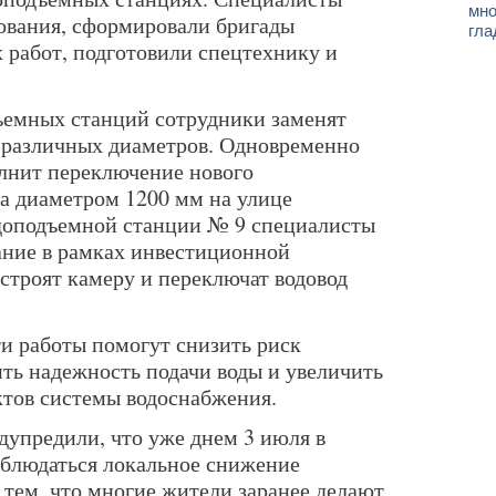
мно
ования, сформировали бригады
гла
 работ, подготовили спецтехнику и
ъемных станций сотрудники заменят
 различных диаметров. Одновременно
лнит переключение нового
а диаметром 1200 мм на улице
одоподъемной станции № 9 специалисты
ание в рамках инвестиционной
строят камеру и переключат водовод
ти работы помогут снизить риск
ть надежность подачи воды и увеличить
тов системы водоснабжения.
упредили, что уже днем 3 июля в
аблюдаться локальное снижение
с тем, что многие жители заранее делают