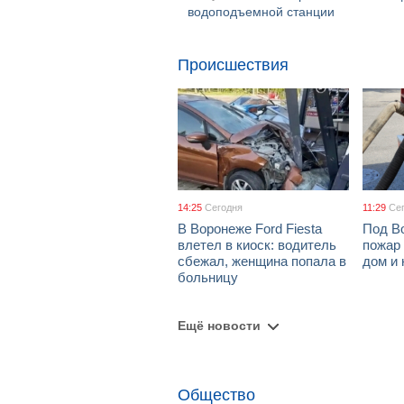
водоподъемной станции
Происшествия
14:25
Сегодня
11:29
Се
В Воронеже Ford Fiesta
Под В
влетел в киоск: водитель
пожар
сбежал, женщина попала в
дом и 
больницу
Ещё новости
Общество