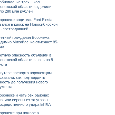
обновление трех школ
онежской области выделили
ло 280 млн рублей
оронеже водитель Ford Fiesta
зался в киоск на Новосибирской:
ь пострадавший
етный гражданин Воронежа
димир Михайленко отмечает 85-
ие
етную опасность объявили в
онежской области в ночь на 8
уста
 утере паспорта воронежцам
сказали, как подтвердить
ность до получения нового
умента
оронеже и четырех районах
ючили сирены из-за угрозы
осредственного удара БПЛА
оронеже при пожаре в