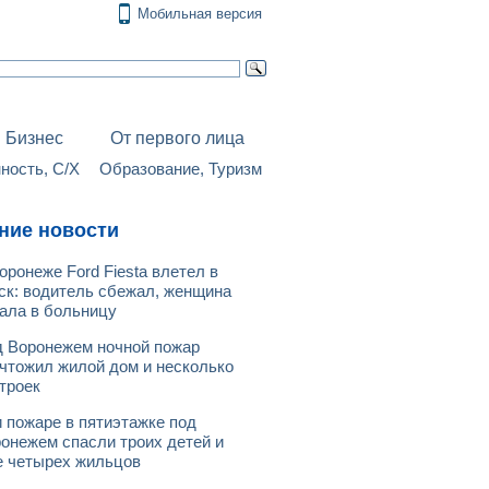
Мобильная версия
Бизнес
От первого лица
ость, С/Х
Образование, Туризм
ние новости
оронеже Ford Fiesta влетел в
ск: водитель сбежал, женщина
ала в больницу
 Воронежем ночной пожар
чтожил жилой дом и несколько
троек
 пожаре в пятиэтажке под
онежем спасли троих детей и
 четырех жильцов