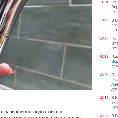
На 
11:19
Вор
око
В В
10:43
вре
ест
Поч
10:27
Вла
лет
Рак
02:31
Вор
авг
При
23:29
рас
лич
док
В В
23:19
вкл
неп
о завершении подготовки к
В В
оподъемных станциях. Специалисты
22:28