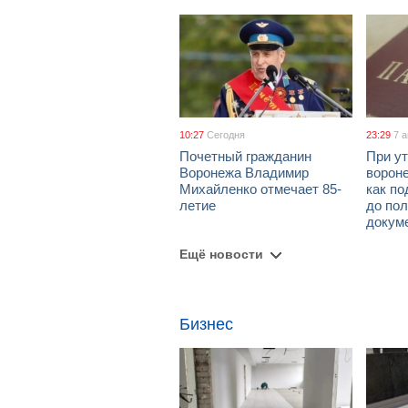
10:27
Сегодня
23:29
7 
Почетный гражданин
При ут
Воронежа Владимир
ворон
Михайленко отмечает 85-
как по
летие
до пол
докум
Ещё новости
Бизнес