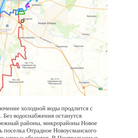
ючение холодной воды продлится с
я. Без водоснабжения останутся
режный районы, микрорайоны Новое
ь поселка Отрадное Новоусманского
ых улиц и объектов. В Центральном и