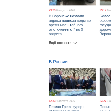
23:29
6 августа 2026
23:17
6 
В Воронеже назвали
Более 
адреса подвоза воды во
оформ
время масштабного
госуд
отключения с 7 по 9
дорож
августа
Ворон
Ещё новости
В России
12:33
4 августа 2026
23:27
1 
Герман Греф: курорт
Попыт