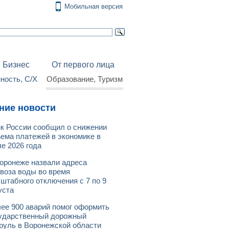
Мобильная версия
Бизнес
От первого лица
ость, С/Х
Образование, Туризм
ние новости
к России сообщил о снижении
ема платежей в экономике в
е 2026 года
оронеже назвали адреса
воза воды во время
штабного отключения с 7 по 9
уста
ее 900 аварий помог оформить
ударственный дорожный
руль в Воронежской области