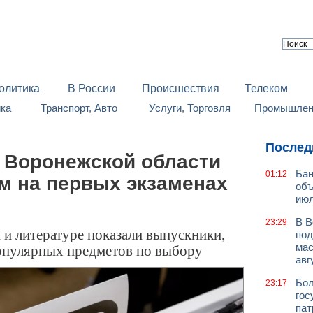
олитика
В России
Происшествия
Телеком
йка
Транспорт, Авто
Услуги, Торговля
Промышленн
Послед
з Воронежской области
Бан
01:12
м на первых экзаменах
объ
июл
В В
23:29
 и литературе показали выпускники,
под
опулярных предметов по выбору
мас
авг
Бол
23:17
гос
пат