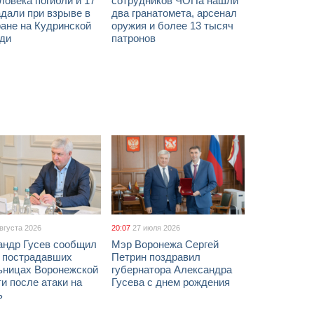
ловека погибли и 17
сотрудников ЧОПа нашли
дали при взрыве в
два гранатомета, арсенал
ане на Кудринской
оружия и более 13 тысяч
ди
патронов
августа 2026
20:07
27 июля 2026
андр Гусев сообщил
Мэр Воронежа Сергей
х пострадавших
Петрин поздравил
ьницах Воронежской
губернатора Александра
и после атаки на
Гусева с днем рождения
ь