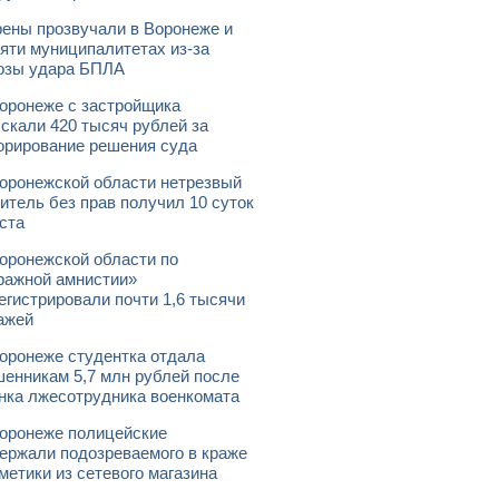
ены прозвучали в Воронеже и
яти муниципалитетах из-за
озы удара БПЛА
оронеже с застройщика
скали 420 тысяч рублей за
орирование решения суда
оронежской области нетрезвый
итель без прав получил 10 суток
ста
оронежской области по
ражной амнистии»
егистрировали почти 1,6 тысячи
ажей
оронеже студентка отдала
енникам 5,7 млн рублей после
нка лжесотрудника военкомата
оронеже полицейские
ержали подозреваемого в краже
метики из сетевого магазина