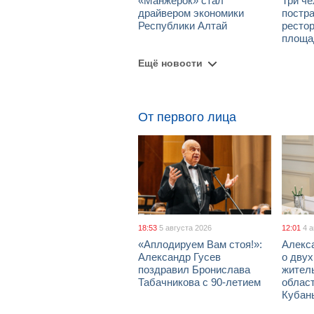
«Манжерок» стал
Три че
драйвером экономики
постра
Республики Алтай
рестор
площа
Ещё новости
От первого лица
18:53
5 августа 2026
12:01
4 
«Аплодируем Вам стоя!»:
Алекс
Александр Гусев
о дву
поздравил Бронислава
жител
Табачникова с 90-летием
област
Кубан