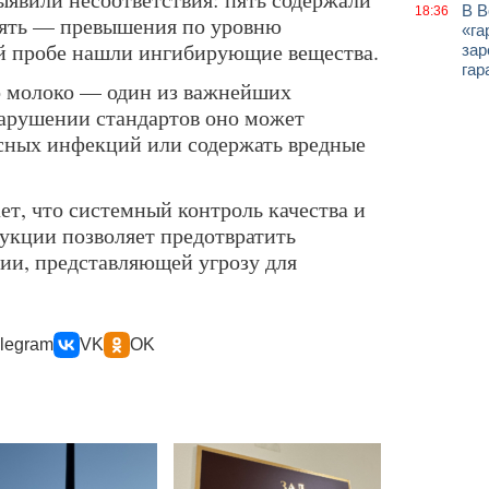
В В
18:36
пять — превышения по уровню
«га
ой пробе нашли ингибирующие вещества.
зар
гар
о молоко — один из важнейших
нарушении стандартов оно может
сных инфекций или содержать вредные
ет, что системный контроль качества и
укции позволяет предотвратить
ии, представляющей угрозу для
legram
VK
OK