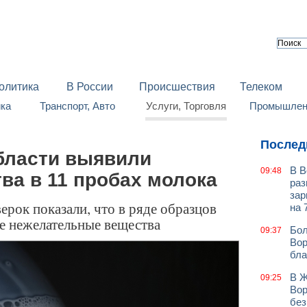
олитика
В России
Происшествия
Телеком
йка
Транспорт, Авто
Услуги, Торговля
Промышленн
Послед
бласти выявили
В В
09:48
ва в 11 пробах молока
раз
зар
рок показали, что в ряде образцов
на 
е нежелательные вещества
Бол
09:37
Вор
бла
В Ж
09:25
Вор
без