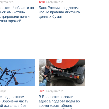
августа 2026
12:01
6 августа 2026
онежской области по
Банк России предложил
жной амнистии»
новые правила листинга
стрировали почти
ценных бумаг
сячи гаражей
годня
23:29
6 августа 2026
езнодорожном
В Воронеже назвали
е Воронежа часть
адреса подвоза воды во
ей осталась без
время масштабного