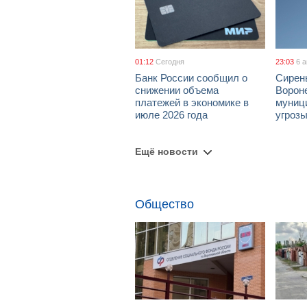
01:12
Сегодня
23:03
6 
Банк России сообщил о
Сирен
снижении объема
Ворон
платежей в экономике в
муници
июле 2026 года
угроз
Ещё новости
Общество