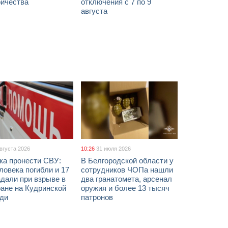
ричества
отключения с 7 по 9
августа
августа 2026
10:26
31 июля 2026
ка пронести СВУ:
В Белгородской области у
ловека погибли и 17
сотрудников ЧОПа нашли
дали при взрыве в
два гранатомета, арсенал
ане на Кудринской
оружия и более 13 тысяч
ди
патронов