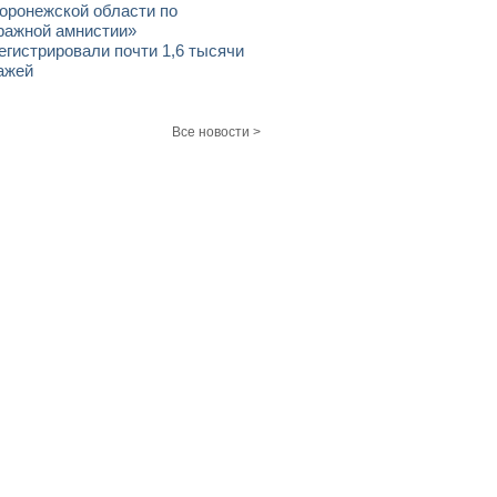
оронежской области по
ражной амнистии»
егистрировали почти 1,6 тысячи
ажей
Все новости >