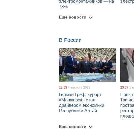
электромонтажников — на
элект
78%
Ещё новости
В России
12:33
4 августа 2026
23:27
1 
Герман Греф: курорт
Попыт
«Манжерок» стал
Три че
драйвером экономики
постра
Республики Алтай
рестор
площа
Ещё новости