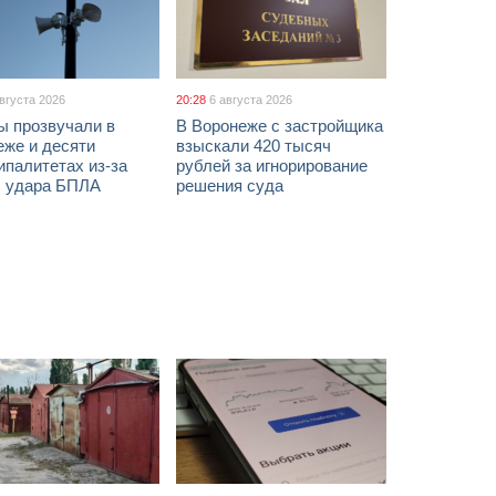
августа 2026
20:28
6 августа 2026
ы прозвучали в
В Воронеже с застройщика
еже и десяти
взыскали 420 тысяч
палитетах из-за
рублей за игнорирование
ы удара БПЛА
решения суда