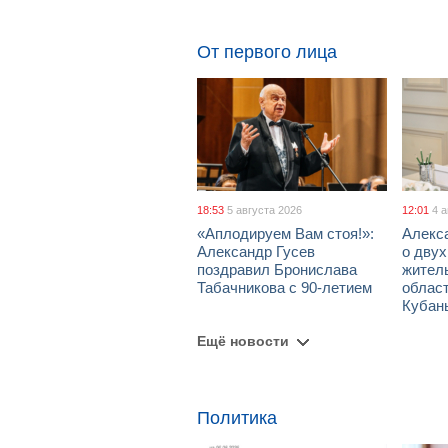
От первого лица
18:53
5 августа 2026
12:01
4 
«Аплодируем Вам стоя!»:
Алекс
Александр Гусев
о дву
поздравил Бронислава
жител
Табачникова с 90-летием
област
Кубан
Ещё новости
Политика