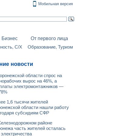
Мобильная версия
Бизнес
От первого лица
ость, С/Х
Образование, Туризм
ние новости
оронежской области спрос на
норабочих вырос на 46%, а
платы электромонтажников —
78%
ее 1,6 тысячи жителей
онежской области нашли работу
годаря субсидиям СФР
елезнодорожном районе
онежа часть жителей осталась
 электричества