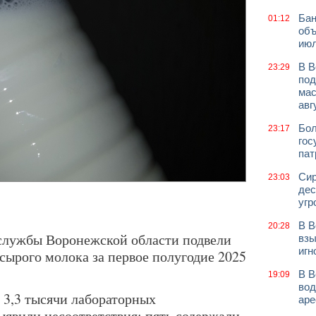
Бан
01:12
объ
июл
В В
23:29
под
мас
авг
Бол
23:17
гос
пат
Сир
23:03
дес
угр
В В
20:28
службы Воронежской области подвели
взы
игн
сырого молока за первое полугодие 2025
В В
19:09
вод
 3,3 тысячи лабораторных
аре
ыявили несоответствия: пять содержали