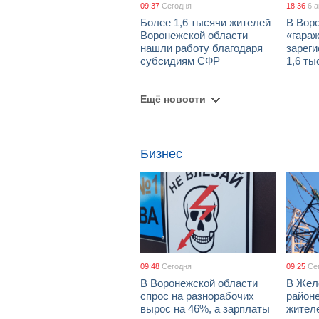
09:37
Сегодня
18:36
6 
Более 1,6 тысячи жителей
В Вор
Воронежской области
«гара
нашли работу благодаря
зареги
субсидиям СФР
1,6 ты
Ещё новости
Бизнес
09:48
Сегодня
09:25
Се
В Воронежской области
В Жел
спрос на разнорабочих
район
вырос на 46%, а зарплаты
жител