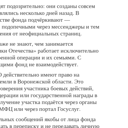
ят подозрительно: они созданы совсем
влялись несколько дней назад. В
ьстве фонда подчёркивают —
с подопечными через мессенджеры и тем
ения от неофициальных страниц.
аже не знают, чем занимается
ки Отечества» работает исключительно
оенной операции и их семьями. С
ими фонд не взаимодействует.
 действительно имеют право на
земли в Воронежской области. Это
оверения участника боевых действий,
дерации или государственной награды в
олучение участка подаётся через органы
 МФЦ или через портал Госуслуг.
льных сообщений якобы от лица фонда
ать в переписку и не передавать личную