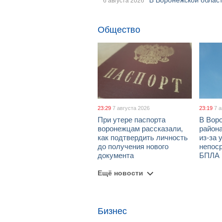
В Воронежской област
6 августа 2026
Общество
23:29
7 августа 2026
23:19
7 
При утере паспорта
В Вор
воронежцам рассказали,
район
как подтвердить личность
из-за 
до получения нового
непос
документа
БПЛА
Ещё новости
Бизнес