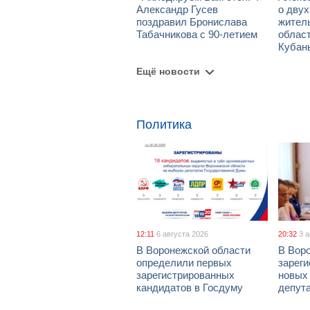
Александр Гусев
о дву
поздравил Бронислава
жител
Табачникова с 90-летием
област
Кубан
Ещё новости
Политика
12:11
6 августа 2026
20:32
3 
В Воронежской области
В Вор
определили первых
зарег
зарегистрированных
новых
кандидатов в Госдуму
депут