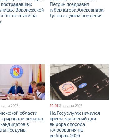
х пострадавших
Петрин поздравил
ьницах Воронежской
губернатора Александра
и после атаки на
Гусева с днем рождения
ь
августа 2026
10:45
3 августа 2026
онежской области
На Госуслугах начался
истрировали четырех
прием заявлений для
 кандидатов в
выбора способа
аты Госдумы
голосования на
выборах-2026