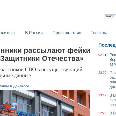
олитика
В России
Происшествия
Телеком
Послед
нники рассылают фейки
Рак
02:31
«Защитники Отечества»
Вор
авг
участников СВО в несуществующий
При
23:29
альные данные
рас
лич
раине и Донбассе
док
В В
23:19
вкл
неп
В В
22:28