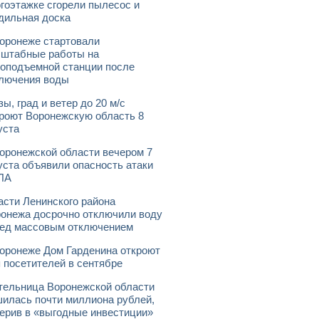
гоэтажке сгорели пылесос и
дильная доска
оронеже стартовали
штабные работы на
оподъемной станции после
лючения воды
зы, град и ветер до 20 м/с
роют Воронежскую область 8
уста
оронежской области вечером 7
уста объявили опасность атаки
ЛА
асти Ленинского района
онежа досрочно отключили воду
ед массовым отключением
оронеже Дом Гарденина откроют
 посетителей в сентябре
ельница Воронежской области
илась почти миллиона рублей,
ерив в «выгодные инвестиции»