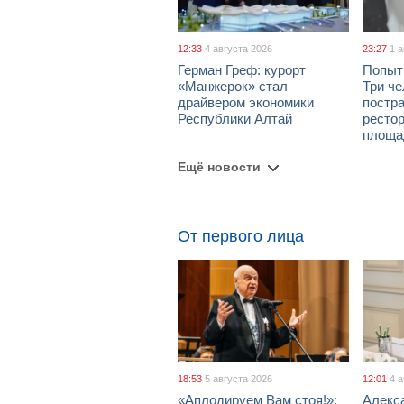
12:33
4 августа 2026
23:27
1 
Герман Греф: курорт
Попыт
«Манжерок» стал
Три че
драйвером экономики
постра
Республики Алтай
рестор
площа
Ещё новости
От первого лица
18:53
5 августа 2026
12:01
4 
«Аплодируем Вам стоя!»:
Алекс