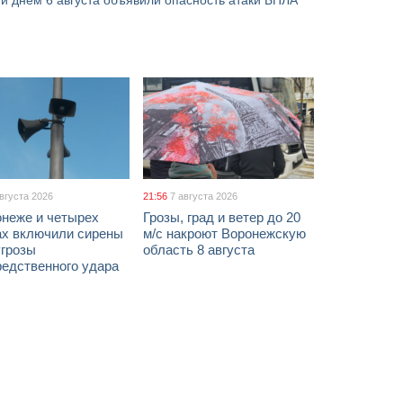
и днем 6 августа объявили опасность атаки БПЛА
августа 2026
21:56
7 августа 2026
онеже и четырех
Грозы, град и ветер до 20
ах включили сирены
м/с накроют Воронежскую
угрозы
область 8 августа
редственного удара