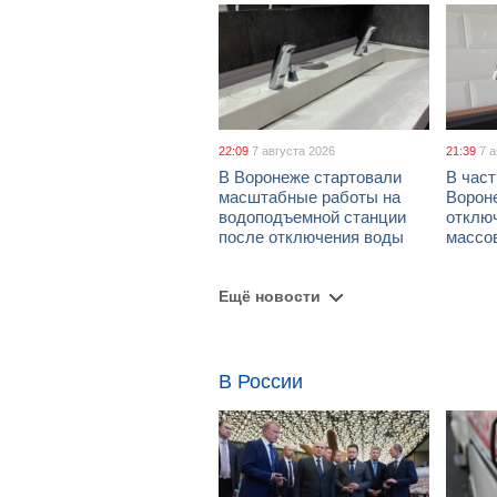
22:09
7 августа 2026
21:39
7 
В Воронеже стартовали
В част
масштабные работы на
Ворон
водоподъемной станции
отклю
после отключения воды
массо
Ещё новости
В России