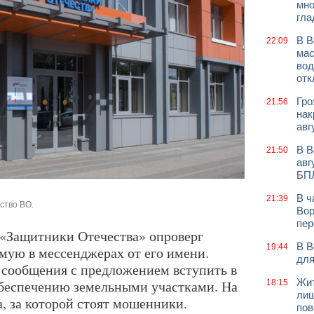
мно
гла
В В
22:09
мас
вод
отк
Гро
21:56
нак
авг
В В
21:50
авг
БП
В ч
21:39
ство ВО.
Вор
пер
«Защитники Отечества» опроверг
В В
19:44
ую в мессенджерах от его имени.
для
сообщения с предложением вступить в
Жит
обеспечению земельными участками. На
18:15
лиш
, за которой стоят мошенники.
пов