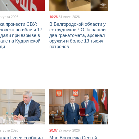
августа 2026
10:26
31 июля 2026
ка пронести СВУ:
В Белгородской области у
ловека погибли и 17
сотрудников ЧОПа нашли
дали при взрыве в
два гранатомета, арсенал
ане на Кудринской
оружия и более 13 тысяч
ди
патронов
августа 2026
20:07
27 июля 2026
андр Гусев сообщил
Мэр Воронежа Сергей