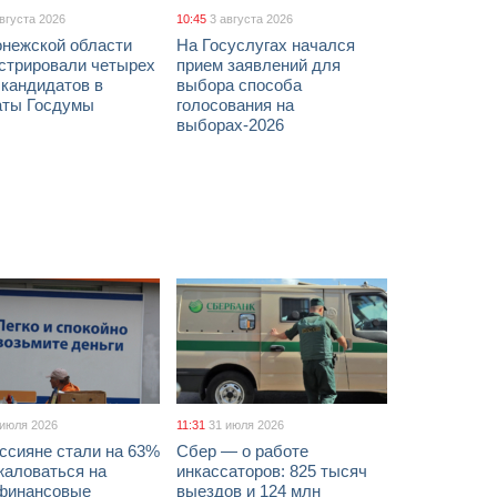
августа 2026
10:45
3 августа 2026
онежской области
На Госуслугах начался
истрировали четырех
прием заявлений для
 кандидатов в
выбора способа
аты Госдумы
голосования на
выборах-2026
 июля 2026
11:31
31 июля 2026
ссияне стали на 63%
Сбер — о работе
жаловаться на
инкассаторов: 825 тысяч
финансовые
выездов и 124 млн