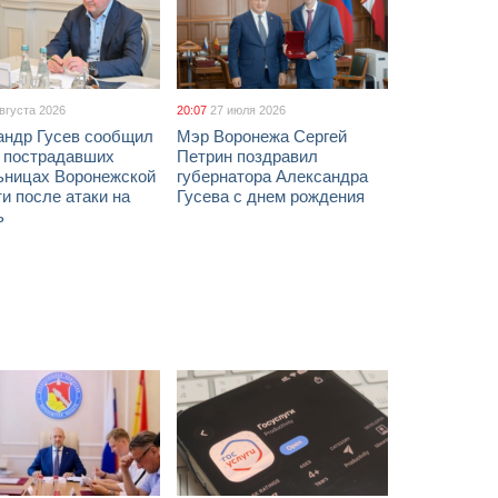
августа 2026
20:07
27 июля 2026
андр Гусев сообщил
Мэр Воронежа Сергей
х пострадавших
Петрин поздравил
ьницах Воронежской
губернатора Александра
и после атаки на
Гусева с днем рождения
ь