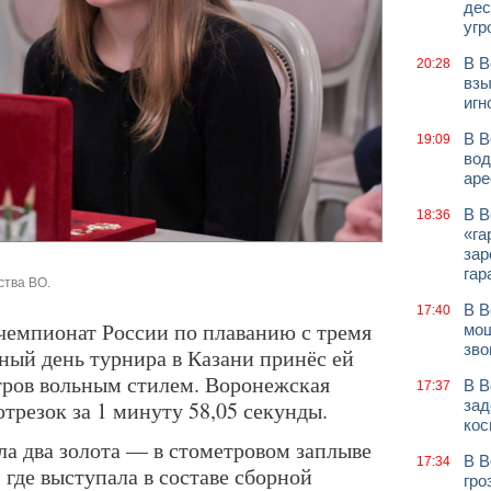
дес
угр
В В
20:28
взы
игн
В В
19:09
вод
аре
В В
18:36
«га
зар
гар
ства ВО.
В В
17:40
чемпионат России по плаванию с тремя
мош
зво
ый день турнира в Казани принёс ей
тров вольным стилем. Воронежская
В В
17:37
трезок за 1 минуту 58,05 секунды.
зад
кос
ла два золота — в стометровом заплыве
В В
17:34
, где выступала в составе сборной
гро