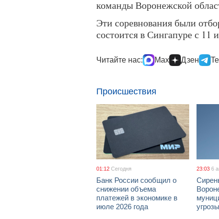
команды Воронежской облас
Эти соревнования были отбо
состоится в Сингапуре с 11 и
Читайте нас:
Max
Дзен
Te
Происшествия
01:12
Сегодня
23:03
6 
Банк России сообщил о
Сирен
снижении объема
Ворон
платежей в экономике в
муници
июле 2026 года
угроз