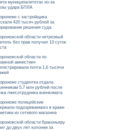
яти муниципалитетах из-за
озы удара БПЛА
оронеже с застройщика
скали 420 тысяч рублей за
орирование решения суда
оронежской области нетрезвый
итель без прав получил 10 суток
ста
оронежской области по
ражной амнистии»
егистрировали почти 1,6 тысячи
ажей
оронеже студентка отдала
енникам 5,7 млн рублей после
нка лжесотрудника военкомата
оронеже полицейские
ержали подозреваемого в краже
метики из сетевого магазина
оронежской области браконьеру
зит до двух лет колонии за