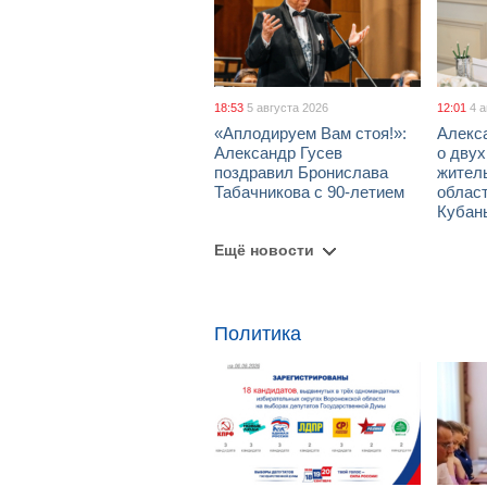
18:53
5 августа 2026
12:01
4 
«Аплодируем Вам стоя!»:
Алекс
Александр Гусев
о дву
поздравил Бронислава
жител
Табачникова с 90-летием
област
Кубан
Ещё новости
Политика