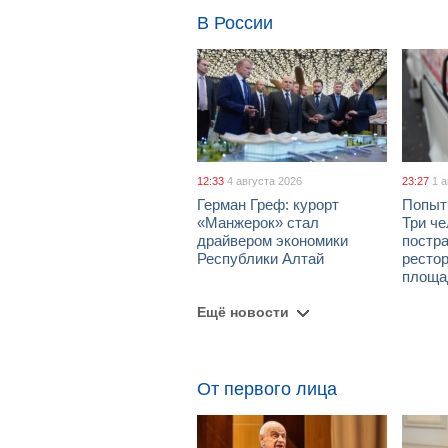
В России
12:33
4 августа 2026
23:27
1 
Герман Греф: курорт
Попыт
«Манжерок» стал
Три че
драйвером экономики
постра
Республики Алтай
рестор
площа
Ещё новости
От первого лица