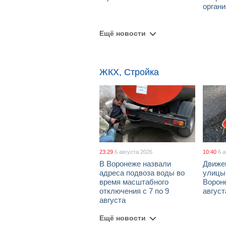
орган
Ещё новости
ЖКХ, Стройка
23:29
6 августа 2026
10:40
6 
В Воронеже назвали
Движе
адреса подвоза воды во
улицы
время масштабного
Вороне
отключения с 7 по 9
август
августа
Ещё новости