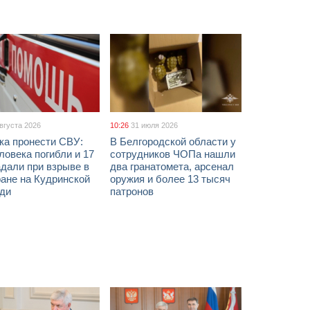
августа 2026
10:26
31 июля 2026
ка пронести СВУ:
В Белгородской области у
ловека погибли и 17
сотрудников ЧОПа нашли
дали при взрыве в
два гранатомета, арсенал
ане на Кудринской
оружия и более 13 тысяч
ди
патронов