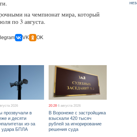
ти.
нез
рочными на чемпионат мира, который
юля по 3 августа.
legram
VK
OK
августа 2026
20:28
6 августа 2026
ы прозвучали в
В Воронеже с застройщика
еже и десяти
взыскали 420 тысяч
палитетах из-за
рублей за игнорирование
ы удара БПЛА
решения суда