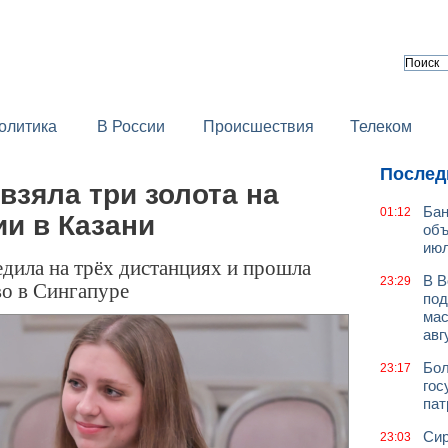
олитика
В России
Происшествия
Телеком
Послед
взяла три золота на
Бан
01:12
и в Казани
объ
июл
дила на трёх дистанциях и прошла
В В
23:29
во в Сингапуре
под
мас
авг
Бол
23:17
гос
пат
Сир
23:03