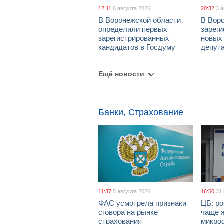
12:11
6 августа 2026
20:32
3 
В Воронежской области
В Вор
определили первых
зарег
зарегистрированных
новых
кандидатов в Госдуму
депут
Ещё новости
Банки, Страхование
11:37
5 августа 2026
16:50
31
ФАС усмотрела признаки
ЦБ: ро
сговора на рынке
чаще 
страхования
микро