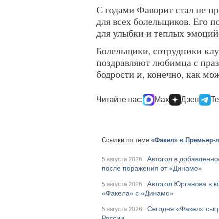
С годами Фаворит стал не п
для всех болельщиков. Его п
для улыбки и теплых эмоций
Болельщики, сотрудники клу
поздравляют любимца с праз
бодрости и, конечно, как мо
Читайте нас:
Max
Дзен
Te
Ссылки по теме
«Факел» в Премьер-ли
Автогол в добавленно
5 августа 2026
после поражения от «Динамо»
Автогол Юрганова в 
5 августа 2026
«Факела» с «Динамо»
Сегодня «Факел» сыгр
5 августа 2026
России