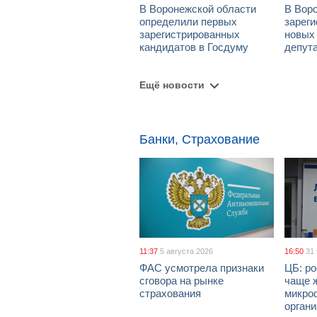
В Воронежской области
В Вор
определили первых
зарег
зарегистрированных
новых
кандидатов в Госдуму
депут
Ещё новости
Банки, Страхование
11:37
5 августа 2026
16:50
31
ФАС усмотрела признаки
ЦБ: ро
сговора на рынке
чаще 
страхования
микро
орган