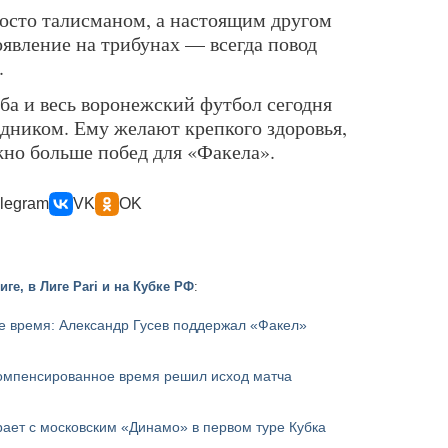
росто талисманом, а настоящим другом
оявление на трибунах — всегда повод
.
ба и весь воронежский футбол сегодня
дником. Ему желают крепкого здоровья,
жно больше побед для «Факела».
legram
VK
OK
ге, в Лиге Pari и на Кубке РФ
:
е время: Александр Гусев поддержал «Факел»
компенсированное время решил исход матча
ает с московским «Динамо» в первом туре Кубка