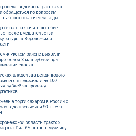
оронеже водоканал рассказал,
а обращаться по вопросам
штабного отключения воды
 обязал назначить пособие
ье после вмешательства
куратуры в Воронежской
асти
емилукском районе выявили
рб более 3 млн рублей при
видации свалки
исках владельца вендингового
омата оштрафовали на 100
яч рублей за продажу
ргетиков
жевые торги сахаром в России с
ала года превысили 90 тысяч
н
оронежской области трактор
мерть сбил 69-летнего мужчину