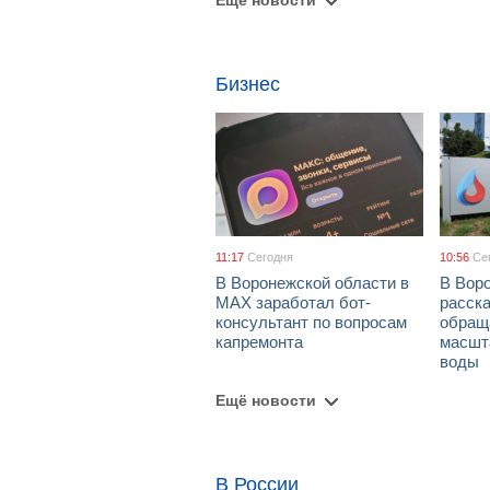
Ещё новости
Бизнес
11:17
Сегодня
10:56
Се
В Воронежской области в
В Вор
МАХ заработал бот-
расска
консультант по вопросам
обращ
капремонта
масшт
воды
Ещё новости
В России