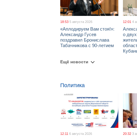
18:53
5 августа 2026
12:01
4 
«Аплодируем Вам стоя!»:
Алекс
Александр Гусев
о дву
поздравил Бронислава
жител
Табачникова с 90-летием
област
Кубан
Ещё новости
Политика
12:11
6 августа 2026
20:32
3 