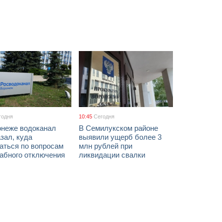
годня
10:45
Сегодня
онеже водоканал
В Семилукском районе
зал, куда
выявили ущерб более 3
аться по вопросам
млн рублей при
абного отключения
ликвидации свалки