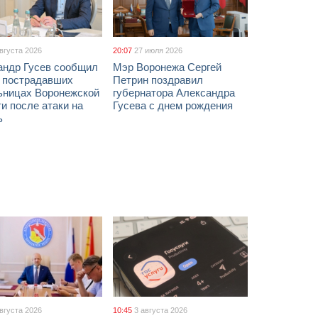
августа 2026
20:07
27 июля 2026
андр Гусев сообщил
Мэр Воронежа Сергей
х пострадавших
Петрин поздравил
ьницах Воронежской
губернатора Александра
и после атаки на
Гусева с днем рождения
ь
августа 2026
10:45
3 августа 2026