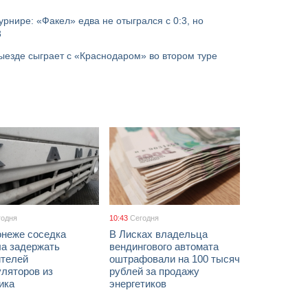
урнире: «Факел» едва не отыгрался с 0:3, но
3
ыезде сыграет с «Краснодаром» во втором туре
годня
10:43
Сегодня
онеже соседка
В Лисках владельца
ла задержать
вендингового автомата
ителей
оштрафовали на 100 тысяч
уляторов из
рублей за продажу
ика
энергетиков