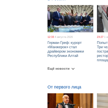
12:33
4 августа 2026
23:27
1 
Герман Греф: курорт
Попыт
«Манжерок» стал
Три че
драйвером экономики
постра
Республики Алтай
рестор
площа
Ещё новости
От первого лица