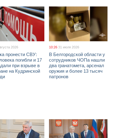
августа 2026
10:26
31 июля 2026
ка пронести СВУ:
В Белгородской области у
ловека погибли и 17
сотрудников ЧОПа нашли
дали при взрыве в
два гранатомета, арсенал
ане на Кудринской
оружия и более 13 тысяч
ди
патронов