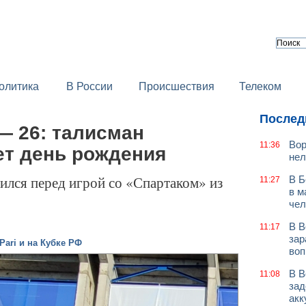
олитика
В России
Происшествия
Телеком
Послед
— 26: талисман
Вор
11:36
ет день рождения
нел
ился перед игрой со «Спартаком» из
В Б
11:27
в м
чел
В В
11:17
зар
Pari и на Кубке РФ
воп
В В
11:08
зад
акк