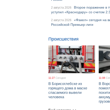
Второе поражение в т
2 августа 2026
уступил «Краснодару» со счетом 2:
«Факел» сегодня на в
2 августа 2026
Российской Премьер-лиги
Происшествия
11:27
Сегодня
11:08
Се
В Борисоглебске из
В Вор
горящего дома в маске
помог
спасаемого вывели
похит
человека
аккум
грузов