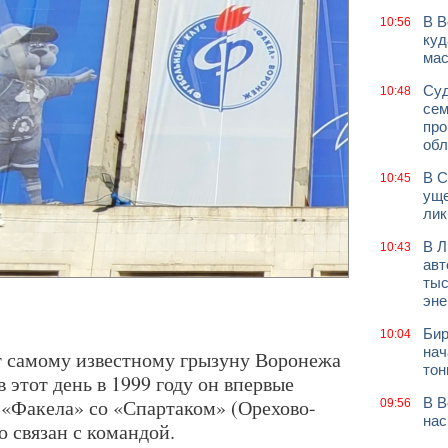
В В
10:56
куд
мас
Суд
10:48
сем
про
обл
В С
10:45
уще
лик
В Л
10:43
авт
тыс
эне
Бир
10:04
нач
ет самому известному грызуну Воронежа
тон
этот день в 1999 году он впервые
 «Факела» со «Спартаком» (Орехово-
В В
09:56
нас
о связан с командой.