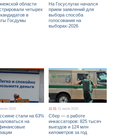
онежской области
На Госуслугах начался
истрировали четырех
прием заявлений для
 кандидатов в
выбора способа
аты Госдумы
голосования на
выборах-2026
 июля 2026
11:31
31 июля 2026
ссияне стали на 63%
Сбер — о работе
жаловаться на
инкассаторов: 825 тысяч
финансовые
выездов и 124 млн
изации
километров за год