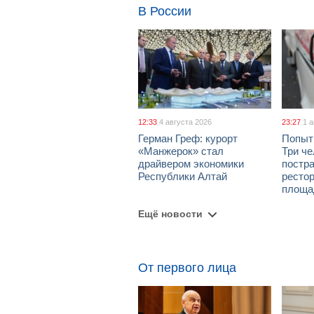
В России
12:33
4 августа 2026
23:27
1 
Герман Греф: курорт
Попыт
«Манжерок» стал
Три че
драйвером экономики
постра
Республики Алтай
рестор
площа
Ещё новости
От первого лица