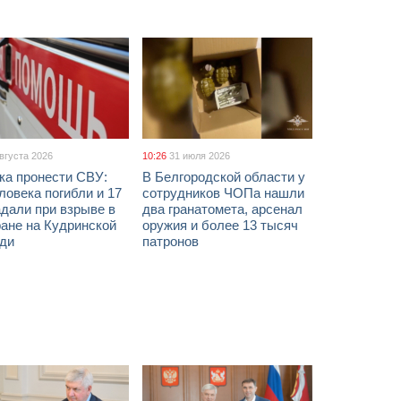
августа 2026
10:26
31 июля 2026
ка пронести СВУ:
В Белгородской области у
ловека погибли и 17
сотрудников ЧОПа нашли
дали при взрыве в
два гранатомета, арсенал
ане на Кудринской
оружия и более 13 тысяч
ди
патронов