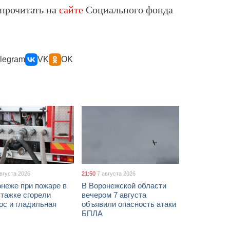
прочитать на
сайте
Социального фонда
legram
VK
OK
августа 2026
21:50
7 августа 2026
неже при пожаре в
В Воронежской области
тажке сгорели
вечером 7 августа
ос и гладильная
объявили опасность атаки
БПЛА