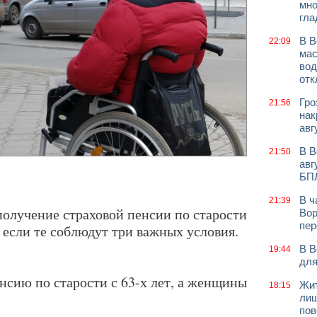
мно
гла
В В
22:09
мас
вод
отк
Гро
21:56
нак
авг
В В
21:50
авг
БП
В ч
21:39
получение страховой пенсии по старости
Вор
пер
 если те соблюдут три важных условия.
В В
19:44
для
сию по старости с 63-х лет, а женщины
Жит
18:15
лиш
пов