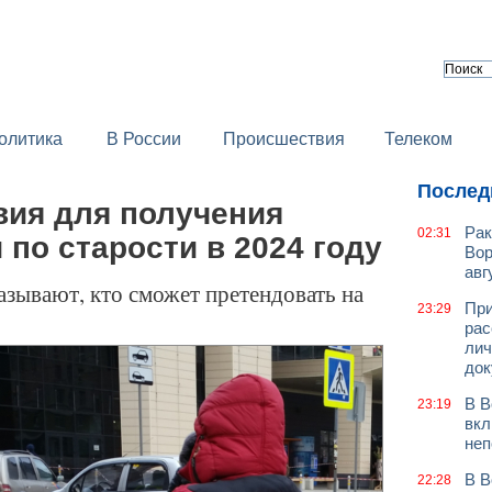
олитика
В России
Происшествия
Телеком
Послед
вия для получения
Рак
02:31
 по старости в 2024 году
Вор
авг
зывают, кто сможет претендовать на
При
23:29
рас
лич
док
В В
23:19
вкл
неп
В В
22:28