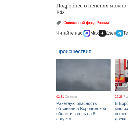
Подробнее о пенсиях можно 
РФ.
Социальный фонд России
Читайте нас:
Max
Дзен
Te
Происшествия
02:31
Сегодня
22:28
7 
Ракетную опасность
В Воро
объявили в Воронежской
многоэ
области в ночь на 8
пылес
августа
доска