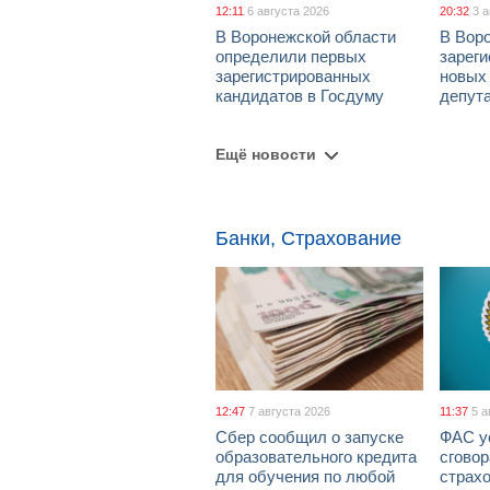
12:11
6 августа 2026
20:32
3 
В Воронежской области
В Вор
определили первых
зарег
зарегистрированных
новых
кандидатов в Госдуму
депут
Ещё новости
Банки, Страхование
12:47
7 августа 2026
11:37
5 а
Сбер сообщил о запуске
ФАС у
образовательного кредита
сговор
для обучения по любой
страх