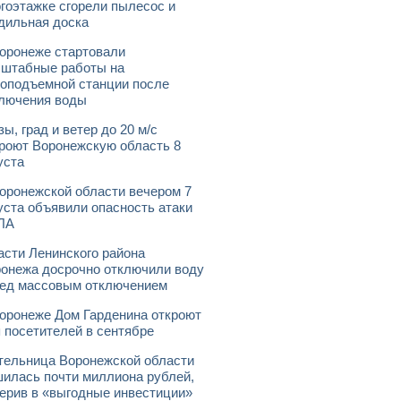
гоэтажке сгорели пылесос и
дильная доска
оронеже стартовали
штабные работы на
оподъемной станции после
лючения воды
зы, град и ветер до 20 м/с
роют Воронежскую область 8
уста
оронежской области вечером 7
уста объявили опасность атаки
ЛА
асти Ленинского района
онежа досрочно отключили воду
ед массовым отключением
оронеже Дом Гарденина откроют
 посетителей в сентябре
ельница Воронежской области
илась почти миллиона рублей,
ерив в «выгодные инвестиции»