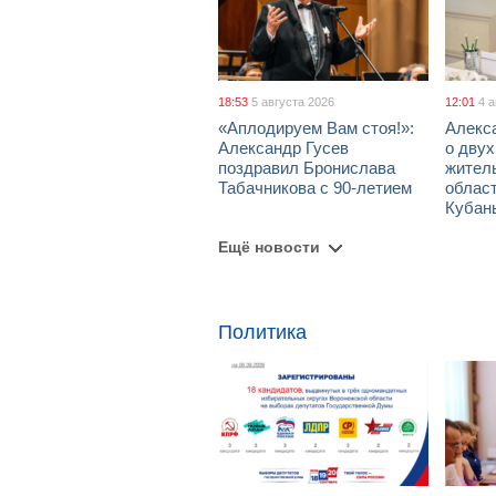
18:53
5 августа 2026
12:01
4 
«Аплодируем Вам стоя!»:
Алекс
Александр Гусев
о дву
поздравил Бронислава
жител
Табачникова с 90-летием
област
Кубан
Ещё новости
Политика