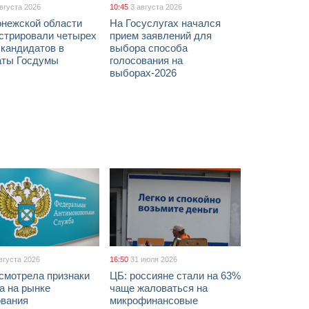
августа 2026
10:45
3 августа 2026
онежской области
На Госуслугах начался
истрировали четырех
прием заявлений для
 кандидатов в
выбора способа
аты Госдумы
голосования на
выборах-2026
вгуста 2026
16:50
31 июля 2026
смотрела признаки
ЦБ: россияне стали на 63%
а на рынке
чаще жаловаться на
ования
микрофинансовые