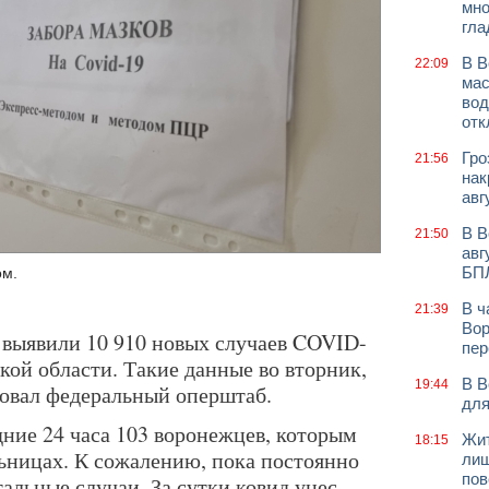
мно
гла
В В
22:09
мас
вод
отк
Гро
21:56
нак
авг
В В
21:50
авг
БП
ом.
В ч
21:39
Вор
и выявили 10 910 новых случаев COVID-
пер
кой области. Такие данные во вторник,
В В
19:44
ковал федеральный оперштаб.
для
дние 24 часа 103 воронежцев, которым
Жит
18:15
льницах. К сожалению, пока постоянно
лиш
пов
альные случаи. За сутки ковид унес