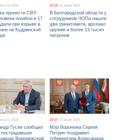
августа 2026
10:26
31 июля 2026
ка пронести СВУ:
В Белгородской области у
ловека погибли и 17
сотрудников ЧОПа нашли
дали при взрыве в
два гранатомета, арсенал
ане на Кудринской
оружия и более 13 тысяч
ди
патронов
августа 2026
20:07
27 июля 2026
андр Гусев сообщил
Мэр Воронежа Сергей
х пострадавших
Петрин поздравил
ьницах Воронежской
губернатора Александра