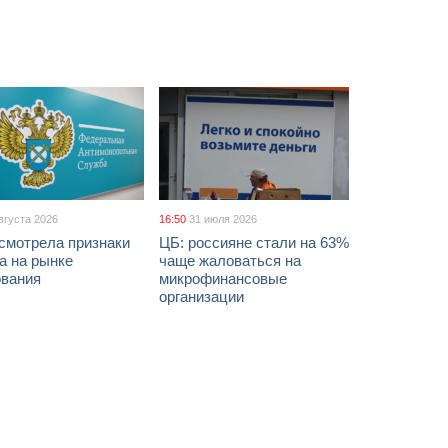
вгуста 2026
16:50
31 июля 2026
смотрела признаки
ЦБ: россияне стали на 63%
а на рынке
чаще жаловаться на
ования
микрофинансовые
организации