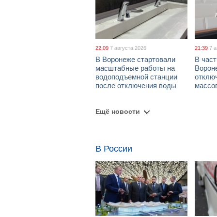
22:09
7 августа 2026
21:39
7 
В Воронеже стартовали
В част
масштабные работы на
Ворон
водоподъемной станции
отклю
после отключения воды
массо
Ещё новости
В России