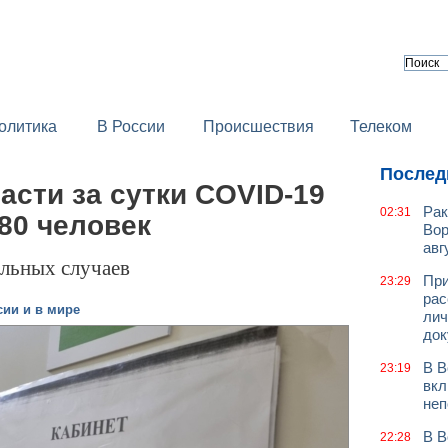
олитика
В России
Происшествия
Телеком
Послед
асти за сутки COVID-19
Рак
02:31
80 человек
Вор
авг
альных случаев
При
23:29
рас
сии и в мире
лич
док
В В
23:19
вкл
неп
В В
22:28