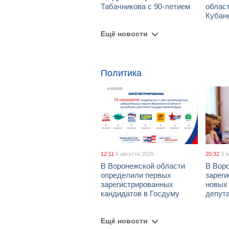
Табачникова с 90-летием
област
Кубан
Ещё новости
Политика
12:11
6 августа 2026
20:32
3 
В Воронежской области
В Вор
определили первых
зарег
зарегистрированных
новых
кандидатов в Госдуму
депут
Ещё новости