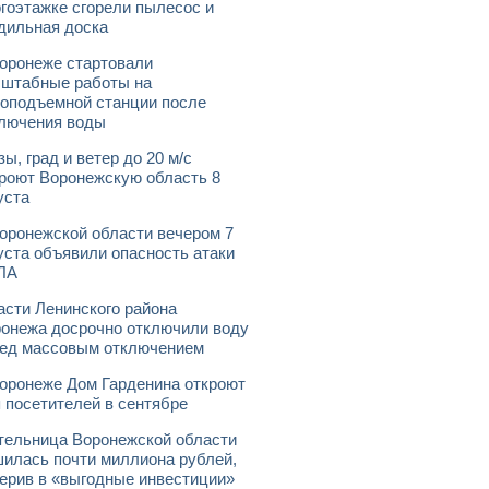
гоэтажке сгорели пылесос и
дильная доска
оронеже стартовали
штабные работы на
оподъемной станции после
лючения воды
зы, град и ветер до 20 м/с
роют Воронежскую область 8
уста
оронежской области вечером 7
уста объявили опасность атаки
ЛА
асти Ленинского района
онежа досрочно отключили воду
ед массовым отключением
оронеже Дом Гарденина откроют
 посетителей в сентябре
ельница Воронежской области
илась почти миллиона рублей,
ерив в «выгодные инвестиции»