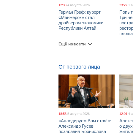
12:33
4 августа 2026
23:27
1 
Герман Греф: курорт
Попыт
«Манжерок» стал
Три че
драйвером экономики
постра
Республики Алтай
рестор
площа
Ещё новости
От первого лица
18:53
5 августа 2026
12:01
4 
«Аплодируем Вам стоя!»:
Алекс
Александр Гусев
о дву
поздравил Бронислава
жител