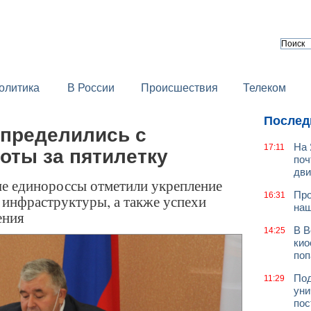
олитика
В России
Происшествия
Телеком
Послед
определились с
На 
17:11
оты за пятилетку
поч
дв
е единороссы отметили укрепление
Про
16:31
 инфраструктуры, а также успехи
наш
ения
В В
14:25
кио
поп
Под
11:29
уни
пос