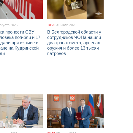
августа 2026
10:26
31 июля 2026
ка пронести СВУ:
В Белгородской области у
ловека погибли и 17
сотрудников ЧОПа нашли
дали при взрыве в
два гранатомета, арсенал
ане на Кудринской
оружия и более 13 тысяч
ди
патронов