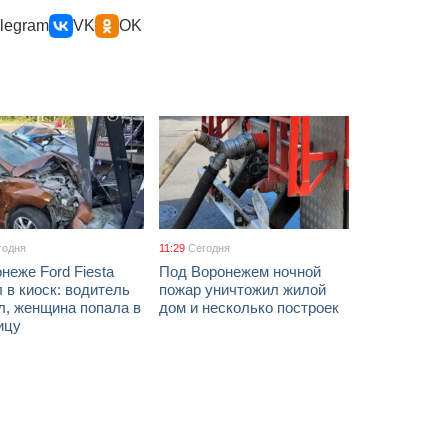
legram
VK
OK
годня
11:29
Сегодня
неже Ford Fiesta
Под Воронежем ночной
 в киоск: водитель
пожар уничтожил жилой
л, женщина попала в
дом и несколько построек
ицу