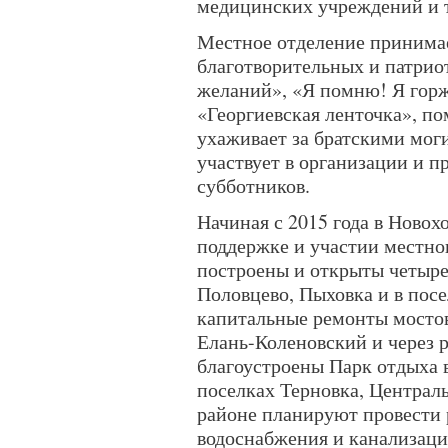
медицинских учреждений и т
Местное отделение принимае
благотворительных и патрио
желаний», «Я помню! Я горж
«Георгиевская ленточка», по
ухаживает за братскими мо
участвует в организации и 
субботников.
Начиная с 2015 года в Ново
поддержке и участии местно
построены и открыты четыре
Половцево, Пыховка и в пос
капитальные ремонты мостов
Елань-Коленовский и через р
благоустроены Парк отдыха в
поселках Терновка, Централ
районе планируют провести
водоснабжения и канализации