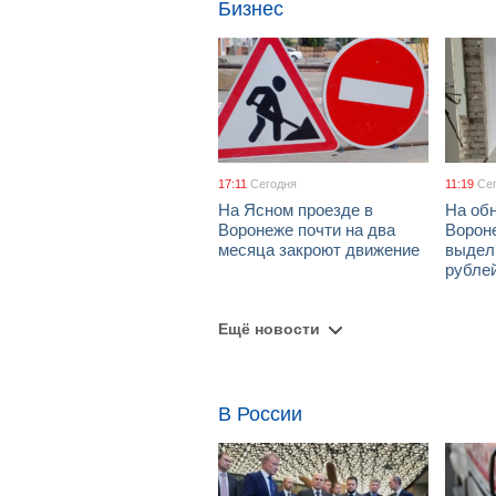
Бизнес
17:11
Сегодня
11:19
Се
На Ясном проезде в
На об
Воронеже почти на два
Ворон
месяца закроют движение
выдел
рубле
Ещё новости
В России