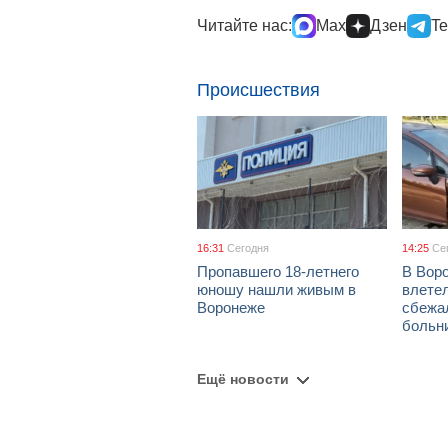
Читайте нас:
Max
Дзен
Te
Происшествия
16:31
Сегодня
14:25
Се
Пропавшего 18-летнего
В Воро
юношу нашли живым в
влетел
Воронеже
сбежа
больн
Ещё новости