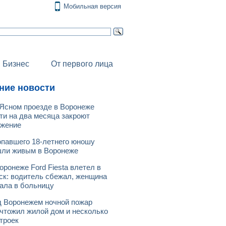
Мобильная версия
Бизнес
От первого лица
ние новости
Ясном проезде в Воронеже
ти на два месяца закроют
ижение
павшего 18-летнего юношу
ли живым в Воронеже
оронеже Ford Fiesta влетел в
ск: водитель сбежал, женщина
ала в больницу
 Воронежем ночной пожар
чтожил жилой дом и несколько
троек