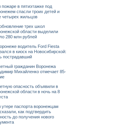
 пожаре в пятиэтажке под
онежем спасли троих детей и
 четырех жильцов
обновление трех школ
онежской области выделили
ло 280 млн рублей
оронеже водитель Ford Fiesta
зался в киоск на Новосибирской:
ь пострадавший
етный гражданин Воронежа
димир Михайленко отмечает 85-
ие
етную опасность объявили в
онежской области в ночь на 8
уста
 утере паспорта воронежцам
сказали, как подтвердить
ность до получения нового
умента