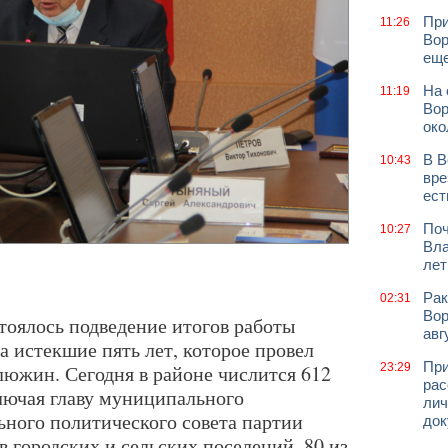
При
11:26
Вор
еще
На 
11:19
Вор
око
В В
10:43
вре
ест
Поч
10:27
Вла
лет
Рак
02:31
Вор
тоялось подведение итогов работы
авг
а истекшие пять лет, которое провел
При
южин. Сегодня в районе числится 612
23:29
рас
лючая главу муниципального
лич
ьного политического совета партии
док
в городских и сельских поселений, 80 из