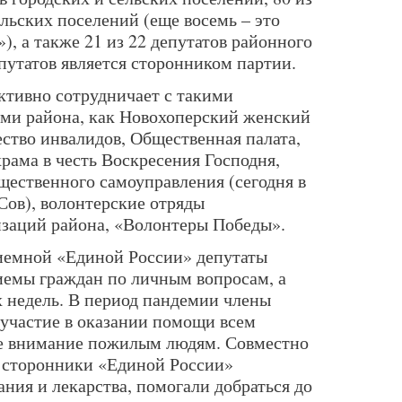
ельских поселений (еще восемь – это
, а также 21 из 22 депутатов районного
епутатов является сторонником партии.
ктивно сотрудничает с такими
ми района, как Новохоперский женский
ество инвалидов, Общественная палата,
рама в честь Воскресения Господня,
щественного самоуправления (сегодня в
Сов), волонтерские отряды
заций района, «Волонтеры Победы».
иемной «Единой России» депутаты
иемы граждан по личным вопросам, а
х недель. В период пандемии члены
участие в оказании помощи всем
е внимание пожилым людям. Совместно
 сторонники «Единой России»
ния и лекарства, помогали добраться до