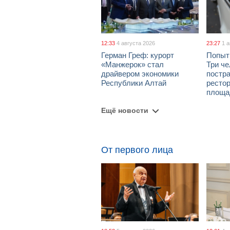
12:33
4 августа 2026
23:27
1 
Герман Греф: курорт
Попыт
«Манжерок» стал
Три че
драйвером экономики
постра
Республики Алтай
рестор
площа
Ещё новости
От первого лица