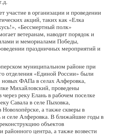
.д.
т участие в организации и проведении
тических акций, таких как «Елка
усь!», «Бессмертный полк»
могает ветеранам, наводит порядок и
гилами и мемориалами Победы,
проведении праздничных мероприятий и
хоперском муниципальном районе при
го отделения «Единой России» были
 новых ФАПа в селах Алферовка,
елке Михайловский, проведены
 через реку Елань в рабочем поселке
еку Савала в селе Пыховка,
 Новохопёрске, а также скверы в
ь и селе Алферовка. В ближайшие годы в
 реконструкцию объектов
 районного центра, а также возвести