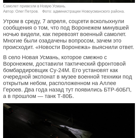
Самолет привезли в Новую Усмань.
Автор: Олег Петров.
Фото: администрации Новоусманского района.
Утром в среду, 7 апреля, соцсети всколыхнули
сообщения о том, что под Воронежем минувшей
ночью видели, как перевозят военный самолет.
Многие были озадачены вопросом, зачем это
происходит. «Новости Воронежа» выяснили ответ.
В село Новая Усмань, которое смежно с
Воронежем, доставили тактический фронтовой
бомбардировщик Су-24М. Его установят как
очередной экспонат в музее военной техники под
открытым небом, расположенном на Аллее
Героев. Два года назад тут появились БТР-60БП,
а в прошлом — танк Т-80Б.