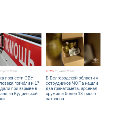
августа 2026
10:26
31 июля 2026
ка пронести СВУ:
В Белгородской области у
ловека погибли и 17
сотрудников ЧОПа нашли
дали при взрыве в
два гранатомета, арсенал
ане на Кудринской
оружия и более 13 тысяч
ди
патронов