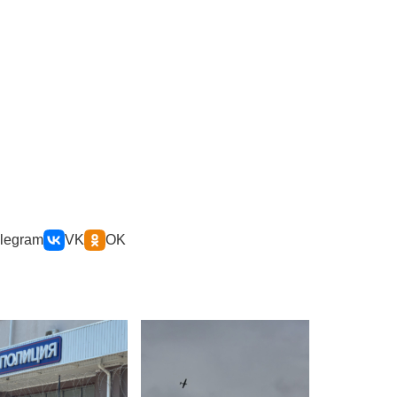
legram
VK
OK