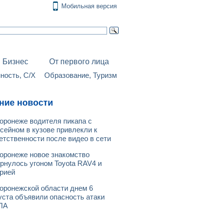
Мобильная версия
Бизнес
От первого лица
ость, С/Х
Образование, Туризм
ние новости
оронеже водителя пикапа с
сейном в кузове привлекли к
етственности после видео в сети
оронеже новое знакомство
рнулось угоном Toyota RAV4 и
рией
оронежской области днем 6
уста объявили опасность атаки
ЛА