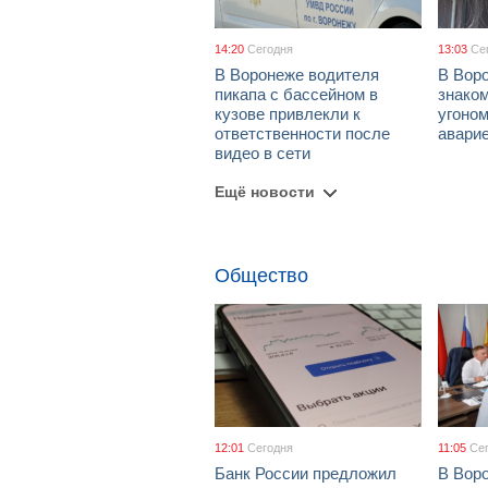
14:20
Сегодня
13:03
Се
В Воронеже водителя
В Вор
пикапа с бассейном в
знако
кузове привлекли к
угоном
ответственности после
авари
видео в сети
Ещё новости
Общество
12:01
Сегодня
11:05
Се
Банк России предложил
В Вор