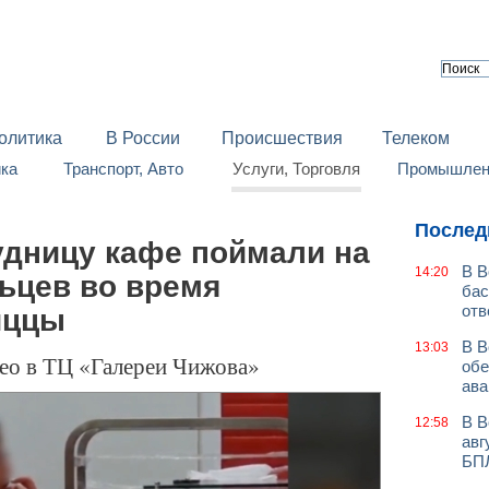
олитика
В России
Происшествия
Телеком
йка
Транспорт, Авто
Услуги, Торговля
Промышленн
Послед
удницу кафе поймали на
В В
14:20
ьцев во время
бас
отв
иццы
В В
13:03
део в ТЦ «Галереи Чижова»
обе
ава
В В
12:58
авг
БП