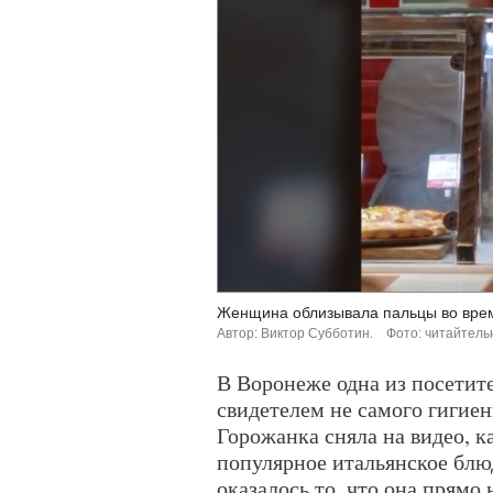
Женщина облизывала пальцы во врем
Автор: Виктор Субботин.
Фото: читайтель
В Воронеже одна из посетит
свидетелем не самого гигие
Горожанка сняла на видео, к
популярное итальянское блюд
оказалось то, что она прямо