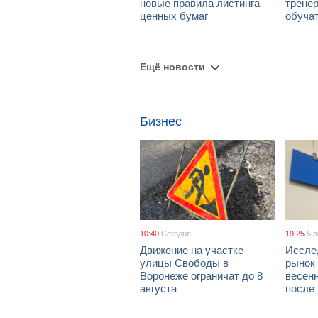
новые правила листинга
тренер
ценных бумаг
обуча
Ещё новости
Бизнес
10:40
Сегодня
19:25
5 
Движение на участке
Иссле
улицы Свободы в
рынок 
Воронеже ограничат до 8
весен
августа
после