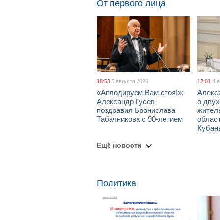
От первого лица
18:53
5 августа 2026
12:01
4 
«Аплодируем Вам стоя!»:
Алекс
Александр Гусев
о дву
поздравил Бронислава
жител
Табачникова с 90-летием
област
Кубан
Ещё новости
Политика