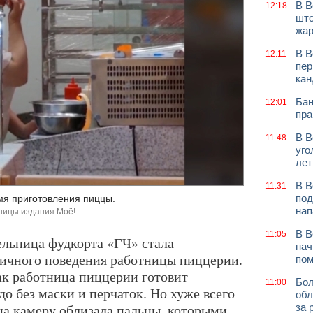
В В
12:18
што
жар
В В
12:11
пер
кан
Бан
12:01
пра
В В
11:48
уго
лет
В В
11:31
под
я приготовления пиццы.
нап
ницы издания Моё!.
В В
11:05
ельница фудкорта «ГЧ» стала
нач
ничного поведения работницы пиццерии.
по
ак работница пиццерии готовит
Бол
11:00
о без маски и перчаток. Но хуже всего
обл
 на камеру облизала пальцы, которыми
за 