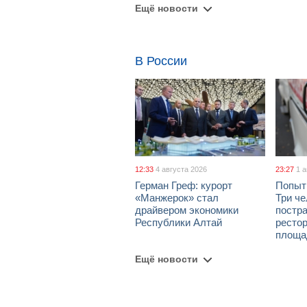
Ещё новости
В России
12:33
4 августа 2026
23:27
1 
Герман Греф: курорт
Попыт
«Манжерок» стал
Три че
драйвером экономики
постра
Республики Алтай
рестор
площа
Ещё новости