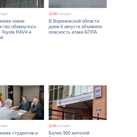
годня
12:58
Сегодня
онеже новое
В Воронежской области
мство обернулось
днем 6 августа объявили
 Toyota RAV4 и
опасность атаки БПЛА
ей
годня
11:00
Сегодня
онеже студентов и
Более 900 жителей