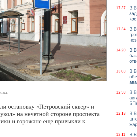
В В
17:37
зад
кос
В В
17:34
гро
нез
В В
14:20
бас
отв
В В
13:03
обе
ава
В В
12:58
нежа.
авг
БП
ли остановку «Петровский сквер» и
кукол» на нечетной стороне проспекта
В В
12:18
што
ики и горожане еще привыкли к
жар
В В
12:11