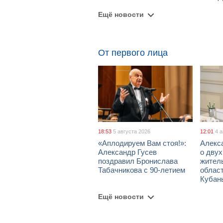
Ещё новости
От первого лица
18:53
5 августа 2026
12:01
4 
«Аплодируем Вам стоя!»:
Алекс
Александр Гусев
о дву
поздравил Бронислава
жител
Табачникова с 90-летием
област
Кубан
Ещё новости