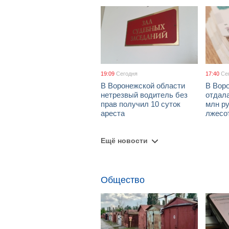
19:09
Сегодня
17:40
Се
В Воронежской области
В Вор
нетрезвый водитель без
отдал
прав получил 10 суток
млн ру
ареста
лжесо
Ещё новости
Общество