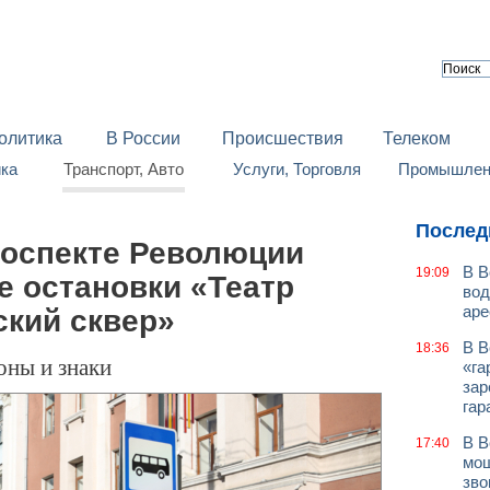
олитика
В России
Происшествия
Телеком
йка
Транспорт, Авто
Услуги, Торговля
Промышленн
Послед
роспекте Революции
В В
19:09
е остановки «Театр
вод
аре
ский сквер»
В В
18:36
оны и знаки
«га
зар
гар
В В
17:40
мош
зво