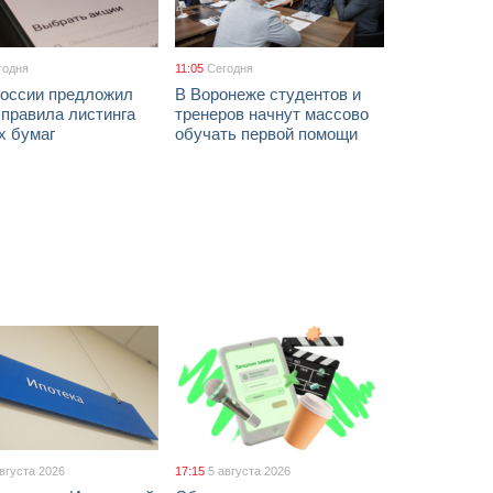
годня
11:05
Сегодня
России предложил
В Воронеже студентов и
 правила листинга
тренеров начнут массово
х бумаг
обучать первой помощи
августа 2026
17:15
5 августа 2026