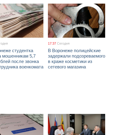
годня
17:37
Сегодня
онеже студентка
В Воронеже полицейские
а мошенникам 5,7
задержали подозреваемого
блей после звонка
в краже косметики из
трудника военкомата
сетевого магазина