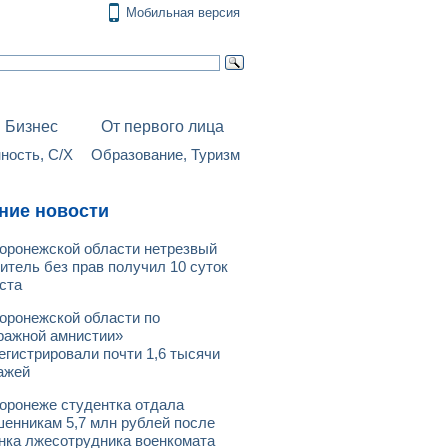
Мобильная версия
Бизнес
От первого лица
ость, С/Х
Образование, Туризм
ние новости
оронежской области нетрезвый
итель без прав получил 10 суток
ста
оронежской области по
ражной амнистии»
егистрировали почти 1,6 тысячи
ажей
оронеже студентка отдала
енникам 5,7 млн рублей после
нка лжесотрудника военкомата