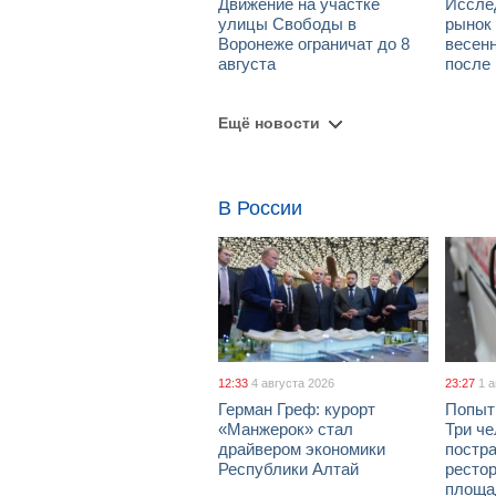
Движение на участке
Иссле
улицы Свободы в
рынок 
Воронеже ограничат до 8
весен
августа
после
Ещё новости
В России
12:33
4 августа 2026
23:27
1 
Герман Греф: курорт
Попыт
«Манжерок» стал
Три че
драйвером экономики
постра
Республики Алтай
рестор
площа