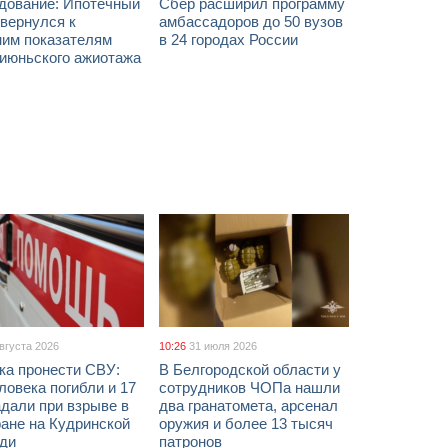
дование: Ипотечный
Сбер расширил программу
вернулся к
амбассадоров до 50 вузов
ним показателям
в 24 городах России
 июньского ажиотажа
августа 2026
10:26
31 июля 2026
ка пронести СВУ:
В Белгородской области у
ловека погибли и 17
сотрудников ЧОПа нашли
дали при взрыве в
два гранатомета, арсенал
ане на Кудринской
оружия и более 13 тысяч
ди
патронов