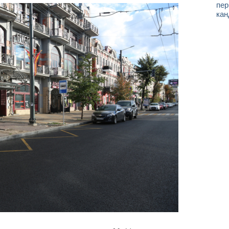
пер
кан