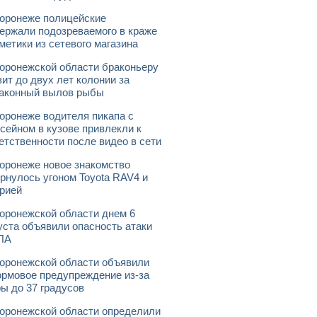
оронеже полицейские
ержали подозреваемого в краже
метики из сетевого магазина
оронежской области браконьеру
зит до двух лет колонии за
аконный вылов рыбы
оронеже водителя пикапа с
сейном в кузове привлекли к
етственности после видео в сети
оронеже новое знакомство
рнулось угоном Toyota RAV4 и
рией
оронежской области днем 6
уста объявили опасность атаки
ЛА
оронежской области объявили
рмовое предупреждение из-за
ы до 37 градусов
оронежской области определили