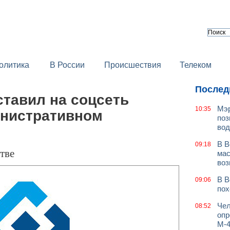
олитика
В России
Происшествия
Телеком
Послед
тавил на соцсеть
Мэр
10:35
инистративном
поз
вод
В В
09:18
тве
мас
воз
В В
09:06
пох
Чел
08:52
опр
М-4