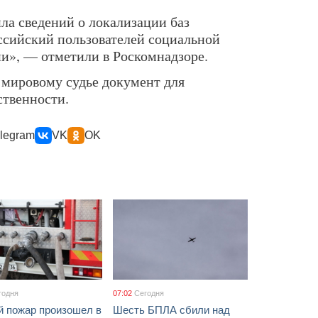
ла сведений о локализации баз
ссийский пользователей социальной
ии», — отметили в Роскомнадзоре.
 мировому судье документ для
ственности.
legram
VK
OK
годня
07:02
Сегодня
й пожар произошел в
Шесть БПЛА сбили над