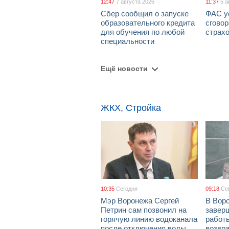
12:47
7 августа 2026
11:37
5 а
Сбер сообщил о запуске
ФАС у
образовательного кредита
сговор
для обучения по любой
страх
специальности
Ещё новости
ЖКХ, Стройка
10:35
Сегодня
09:18
Се
Мэр Воронежа Сергей
В Вор
Петрин сам позвонил на
завер
горячую линию водоканала
работ
после отключения воды
возвр