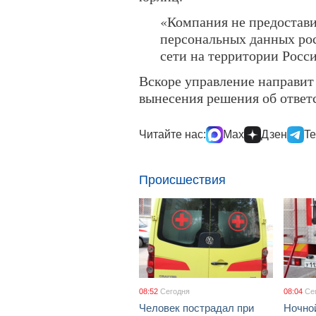
«Компания не предостави
персональных данных ро
сети на территории Росс
Вскоре управление направит
вынесения решения об ответ
Читайте нас:
Max
Дзен
Te
Происшествия
08:52
Сегодня
08:04
Се
Человек пострадал при
Ночно