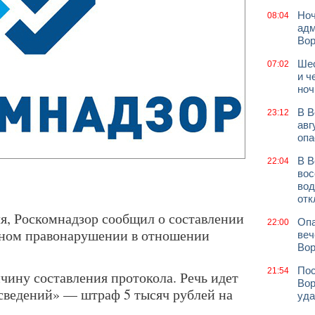
Ноч
08:04
адм
Во
Шес
07:02
и ч
ноч
В В
23:12
авг
опа
В В
22:04
вос
вод
отк
ля, Роскомнадзор сообщил о составлении
Опа
22:00
вном правонарушении в отношении
веч
Вор
Пос
21:54
чину составления протокола. Речь идет
Вор
 сведений» — штраф 5 тысяч рублей на
уда