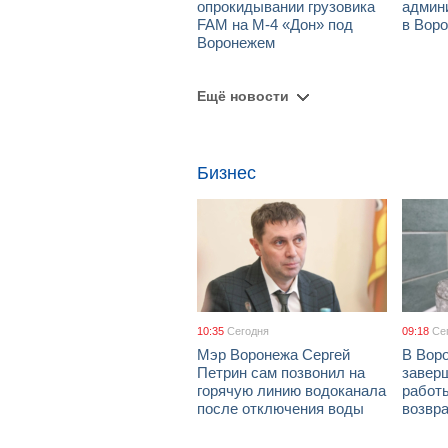
опрокидывании грузовика
админ
FAM на М-4 «Дон» под
в Вор
Воронежем
Ещё новости
Бизнес
10:35
Сегодня
09:18
Се
Мэр Воронежа Сергей
В Вор
Петрин сам позвонил на
завер
горячую линию водоканала
работ
после отключения воды
возвр