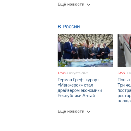
Ещё новости
В России
12:33
4 августа 2026
23:27
1 
Герман Греф: курорт
Попыт
«Манжерок» стал
Три че
драйвером экономики
постра
Республики Алтай
рестор
площа
Ещё новости