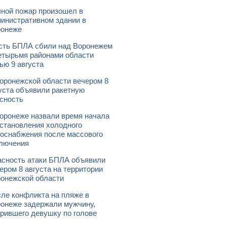
ной пожар произошел в
инистративном здании в
ронеже
ть БПЛА сбили над Воронежем
етырьмя районами области
ью 9 августа
оронежской области вечером 8
уста объявили ракетную
сность
оронеже назвали время начала
становления холодного
оснабжения после массового
лючения
сность атаки БПЛА объявили
ером 8 августа на территории
онежской области
ле конфликта на пляже в
онеже задержали мужчину,
рившего девушку по голове