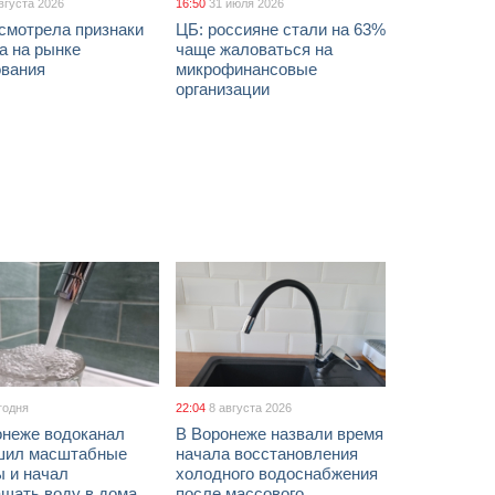
вгуста 2026
16:50
31 июля 2026
смотрела признаки
ЦБ: россияне стали на 63%
а на рынке
чаще жаловаться на
ования
микрофинансовые
организации
годня
22:04
8 августа 2026
онеже водоканал
В Воронеже назвали время
шил масштабные
начала восстановления
ы и начал
холодного водоснабжения
ащать воду в дома
после массового