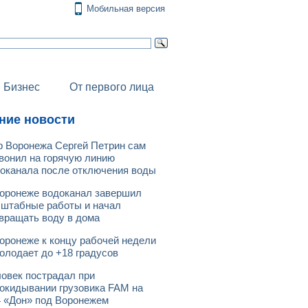
Мобильная версия
Бизнес
От первого лица
ние новости
 Воронежа Сергей Петрин сам
вонил на горячую линию
оканала после отключения воды
оронеже водоканал завершил
штабные работы и начал
вращать воду в дома
оронеже к концу рабочей недели
олодает до +18 градусов
овек пострадал при
окидывании грузовика FAM на
 «Дон» под Воронежем