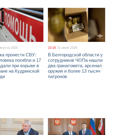
августа 2026
10:26
31 июля 2026
ка пронести СВУ:
В Белгородской области у
ловека погибли и 17
сотрудников ЧОПа нашли
дали при взрыве в
два гранатомета, арсенал
ане на Кудринской
оружия и более 13 тысяч
ди
патронов