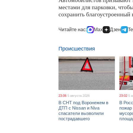
местами для парковки, чтобы
сохранить благоустроенный 
Читайте нас:
Max
Дзен
Te
Происшествия
23:06
5 августа 2026
23:02
5 
В СНТ под Воронежем в
В Рос
ДТП с Nissan и Niva
пожар
спасатели вызволили
мусор
пострадавшего
площа