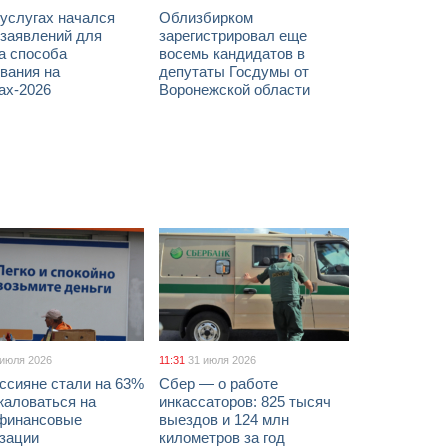
услугах начался
Облизбирком
 заявлений для
зарегистрировал еще
а способа
восемь кандидатов в
вания на
депутаты Госдумы от
ах-2026
Воронежской области
 июля 2026
11:31
31 июля 2026
ссияне стали на 63%
Сбер — о работе
жаловаться на
инкассаторов: 825 тысяч
финансовые
выездов и 124 млн
изации
километров за год