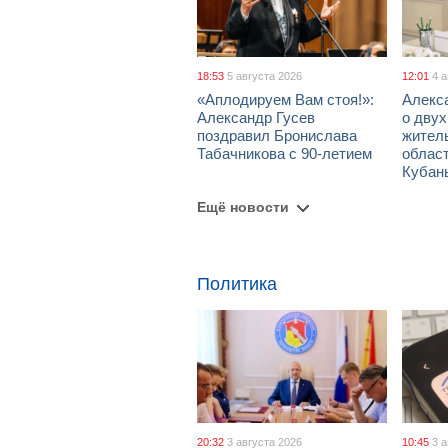
18:53
5 августа 2026
12:01
4 
«Аплодируем Вам стоя!»:
Алекс
Александр Гусев
о дву
поздравил Бронислава
жител
Табачникова с 90-летием
област
Кубан
Ещё новости
Политика
20:32
3 августа 2026
10:45
3 