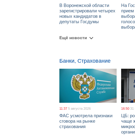
В Воронежской области
На Гос
зарегистрировали четырех
прием
новых кандидатов в
выбор
депутаты Госдумы
голосо
выбор
Ещё новости
Банки, Страхование
11:37
5 августа 2026
16:50
31
ФАС усмотрела признаки
ЦБ: ро
сговора на рынке
чаще 
страхования
микро
орган