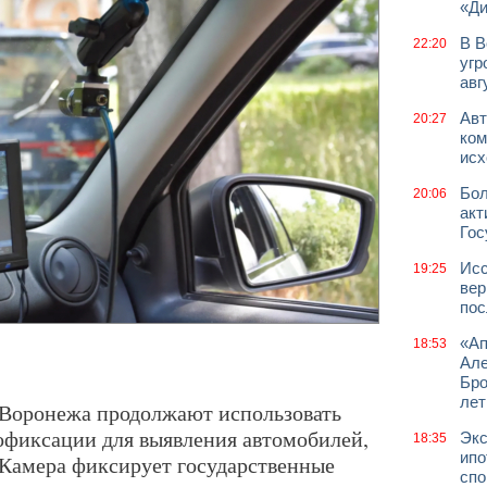
«Д
В В
22:20
угр
авг
Авт
20:27
ком
исх
Бол
20:06
акт
Гос
Исс
19:25
вер
пос
«Ап
18:53
Але
Бро
лет
Воронежа продолжают использовать
офиксации для выявления автомобилей,
Экс
18:35
ипо
 Камера фиксирует государственные
спо