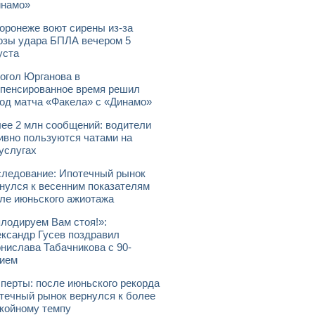
инамо»
оронеже воют сирены из-за
озы удара БПЛА вечером 5
уста
огол Юрганова в
пенсированное время решил
од матча «Факела» с «Динамо»
ее 2 млн сообщений: водители
ивно пользуются чатами на
услугах
ледование: Ипотечный рынок
нулся к весенним показателям
ле июньского ажиотажа
лодируем Вам стоя!»:
ксандр Гусев поздравил
нислава Табачникова с 90-
ием
перты: после июньского рекорда
течный рынок вернулся к более
койному темпу