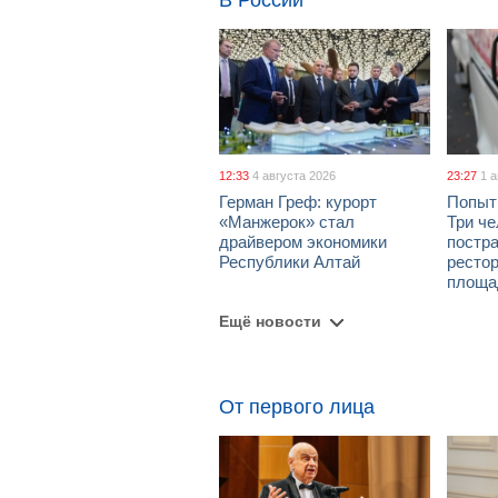
В России
12:33
4 августа 2026
23:27
1 
Герман Греф: курорт
Попыт
«Манжерок» стал
Три че
драйвером экономики
постра
Республики Алтай
рестор
площа
Ещё новости
От первого лица