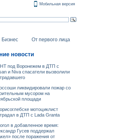
Мобильная версия
Бизнес
От первого лица
ние новости
НТ под Воронежем в ДТП с
san и Niva спасатели вызволили
традавшего
оссоши ликвидировали пожар со
оительным мусором на
ябрьской площади
орисоглебске мотоциклист
традал в ДТП с Lada Granta
огол в добавленное время:
ксандр Гусев поддержал
кел» после поражения от