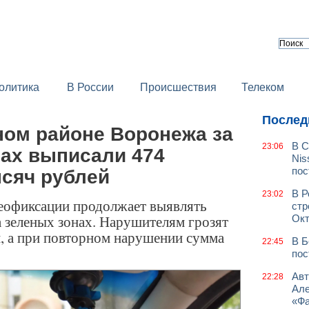
олитика
В России
Происшествия
Телеком
Послед
ом районе Воронежа за
В С
23:06
нах выписали 474
Nis
пос
ысяч рублей
В Р
23:02
еофиксации продолжает выявлять
стр
а зеленых зонах. Нарушителям грозят
Окт
, а при повторном нарушении сумма
В Б
22:45
пос
Авт
22:28
Але
«Фа