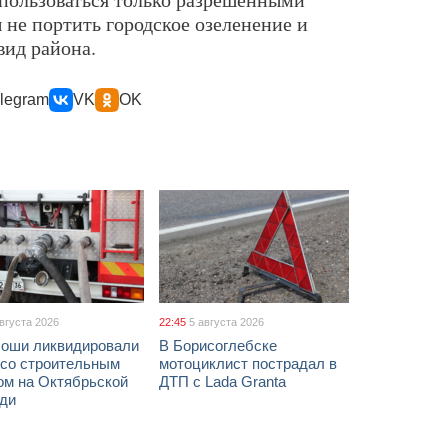
 не портить городское озеленение и
вид района.
legram
VK
OK
августа 2026
22:45
5 августа 2026
соши ликвидировали
В Борисоглебске
 со строительным
мотоциклист пострадал в
ом на Октябрьской
ДТП с Lada Granta
ди