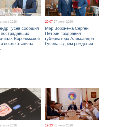
августа 2026
20:07
27 июля 2026
андр Гусев сообщил
Мэр Воронежа Сергей
х пострадавших
Петрин поздравил
ьницах Воронежской
губернатора Александра
и после атаки на
Гусева с днем рождения
ь
августа 2026
19:23
31 июля 2026