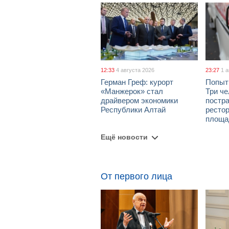
12:33
4 августа 2026
23:27
1 
Герман Греф: курорт
Попыт
«Манжерок» стал
Три че
драйвером экономики
постра
Республики Алтай
рестор
площа
Ещё новости
От первого лица