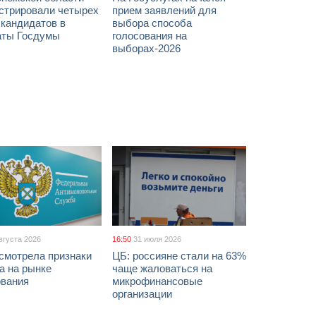
истрировали четырех
прием заявлений для
 кандидатов в
выбора способа
аты Госдумы
голосования на
выборах-2026
вгуста 2026
16:50
31 июля 2026
смотрела признаки
ЦБ: россияне стали на 63%
а на рынке
чаще жаловаться на
ования
микрофинансовые
организации