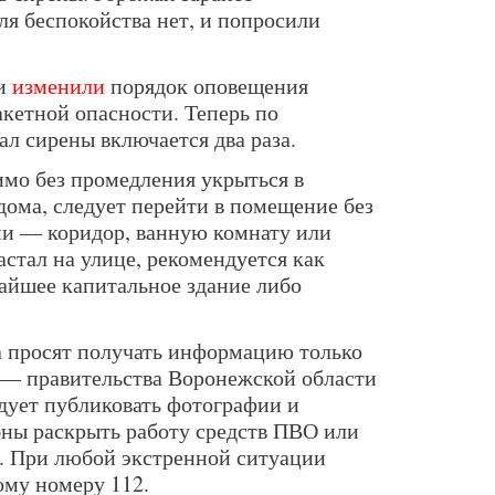
ля беспокойства нет, и попросили
ти
изменили
порядок оповещения
акетной опасности. Теперь по
л сирены включается два раза.
имо без промедления укрыться в
дома, следует перейти в помещение без
ми — коридор, ванную комнату или
астал на улице, рекомендуется как
айшее капитальное здание либо
а просят получать информацию только
 — правительства Воронежской области
дует публиковать фотографии и
бны раскрыть работу средств ПВО или
. При любой экстренной ситуации
ому номеру 112.