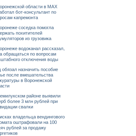
оронежской области в МАХ
аботал бот-консультант по
росам капремонта
оронеже соседка помогла
ержать похитителей
умуляторов из грузовика
оронеже водоканал рассказал,
а обращаться по вопросам
штабного отключения воды
 обязал назначить пособие
ье после вмешательства
куратуры в Воронежской
асти
емилукском районе выявили
рб более 3 млн рублей при
видации свалки
исках владельца вендингового
омата оштрафовали на 100
яч рублей за продажу
ргетиков