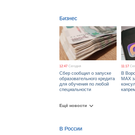
Бизнес
12:47
Сегодня
11:17
Се
Сбер сообщил о запуске
В Вор
образовательного кредита
МАХ з
для обучения по любой
консул
специальности
капре
Ещё новости
В России