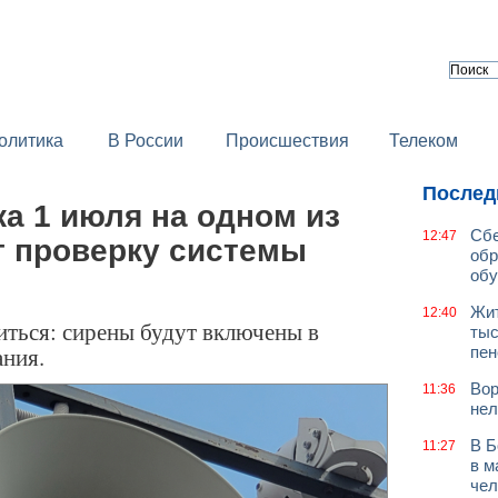
олитика
В России
Происшествия
Телеком
Послед
а 1 июля на одном из
Сбе
12:47
т проверку системы
обр
обу
Жит
12:40
иться: сирены будут включены в
тыс
ания.
пен
Вор
11:36
нел
В Б
11:27
в м
чел