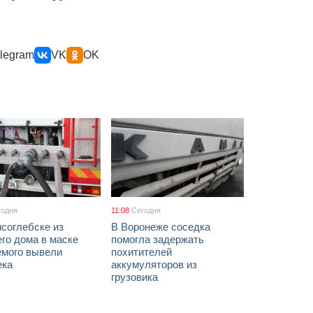
legram
VK
OK
годня
11:08
Сегодня
соглебске из
В Воронеже соседка
го дома в маске
помогла задержать
емого вывели
похитителей
ека
аккумуляторов из
грузовика