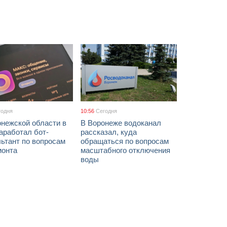
годня
10:56
Сегодня
онежской области в
В Воронеже водоканал
аработал бот-
рассказал, куда
ьтант по вопросам
обращаться по вопросам
монта
масштабного отключения
воды