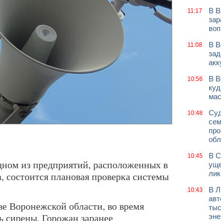
В В
11:17
зар
воп
В В
11:08
зад
акк
В В
10:56
куд
мас
Суд
10:48
сем
про
обл
В С
10:45
 одном из предприятий, расположенных в
уще
лик
, состоится плановая проверка системы
В Л
10:43
авт
ве Воронежской области, во время
тыс
ь сирены. Горожан заранее
эне