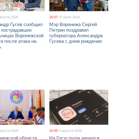
августа 2026
20:07
27 июля 2026
андр Гусев сообщил
Мэр Воронежа Сергей
х пострадавших
Петрин поздравил
ьницах Воронежской
губернатора Александра
и после атаки на
Гусева с днем рождения
ь
августа 2026
10:45
3 августа 2026
онежской области
На Госуслугах начался