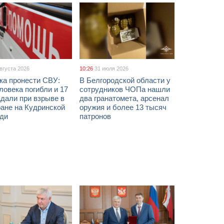
августа 2026
10:26
31 июля 2026
ка пронести СВУ:
В Белгородской области у
ловека погибли и 17
сотрудников ЧОПа нашли
дали при взрыве в
два гранатомета, арсенал
ане на Кудринской
оружия и более 13 тысяч
ди
патронов