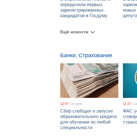
определили первых
зарег
зарегистрированных
новых
кандидатов в Госдуму
депут
Ещё новости
Банки, Страхование
12:47
Сегодня
11:37
5 а
Сбер сообщил о запуске
ФАС у
образовательного кредита
сговор
для обучения по любой
страх
специальности