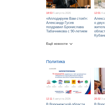
18:53
5 августа 2026
12:01
4 
«Аплодируем Вам стоя!»:
Алекс
Александр Гусев
о дву
поздравил Бронислава
жител
Табачникова с 90-летием
област
Кубан
Ещё новости
Политика
12:11
6 августа 2026
20:32
3 
В Воронежской области
В Вор