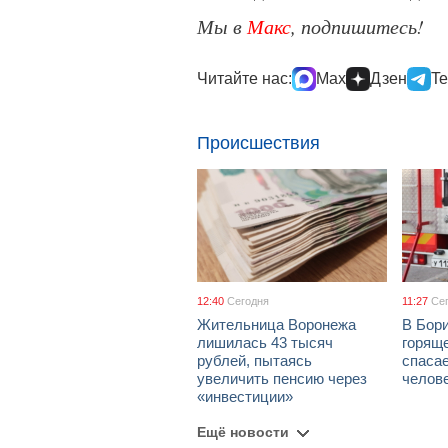
Мы в
Макс
, подпишитесь!
Читайте нас:
Max
Дзен
Te
Происшествия
12:40
Сегодня
11:27
Се
Жительница Воронежа
В Бори
лишилась 43 тысяч
горяще
рублей, пытаясь
спаса
увеличить пенсию через
челов
«инвестиции»
Ещё новости