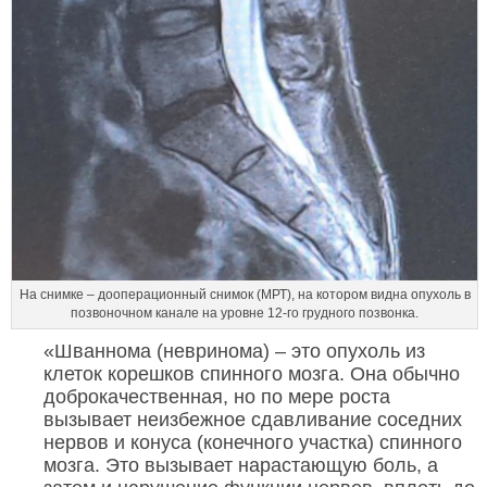
На снимке – дооперационный снимок (МРТ), на котором видна опухоль в
позвоночном канале на уровне 12-го грудного позвонка.
«Шваннома (невринома) – это опухоль из
клеток корешков спинного мозга. Она обычно
доброкачественная, но по мере роста
вызывает неизбежное сдавливание соседних
нервов и конуса (конечного участка) спинного
мозга. Это вызывает нарастающую боль, а