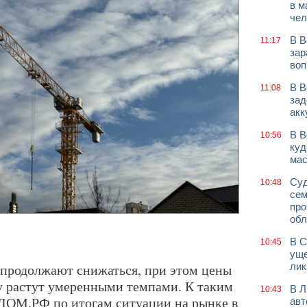
в м
чел
В В
11:17
зар
воп
В В
11:08
зад
акк
В В
10:56
куд
мас
Суд
10:48
сем
про
обл
В С
10:45
уще
 продолжают снижаться, при этом цены
лик
у растут умеренными темпами. К таким
В Л
10:43
ДОМ.РФ по итогам ситуации на рынке в
авт