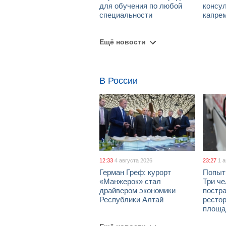
для обучения по любой
консул
специальности
капре
Ещё новости
В России
12:33
4 августа 2026
23:27
1 
Герман Греф: курорт
Попыт
«Манжерок» стал
Три че
драйвером экономики
постра
Республики Алтай
рестор
площа