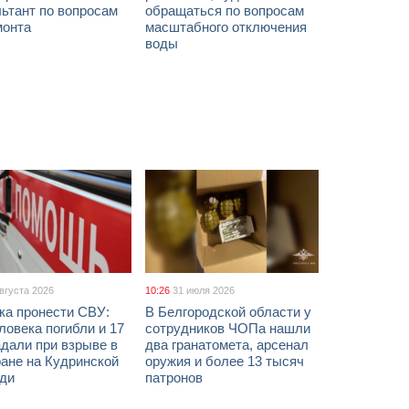
ьтант по вопросам
обращаться по вопросам
монта
масштабного отключения
воды
августа 2026
10:26
31 июля 2026
ка пронести СВУ:
В Белгородской области у
ловека погибли и 17
сотрудников ЧОПа нашли
дали при взрыве в
два гранатомета, арсенал
ане на Кудринской
оружия и более 13 тысяч
ди
патронов