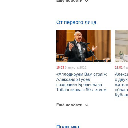
Ещё новости
От первого лица
18:53
5 августа 2026
12:01
4 
«Аплодируем Вам стоя!»:
Алекс
Александр Гусев
о дву
поздравил Бронислава
жител
Табачникова с 90-летием
област
Кубан
Ещё новости
Политика