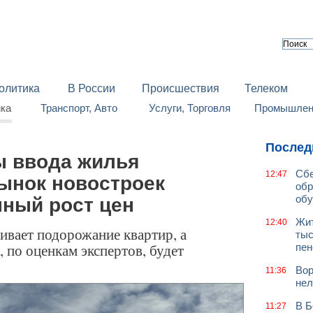
олитика
В России
Происшествия
Телеком
йка
Транспорт, Авто
Услуги, Торговля
Промышленн
Послед
ы ввода жилья
Сбе
12:47
рынок новостроек
обр
обу
нный рост цен
Жит
12:40
вает подорожание квартир, а
тыс
 по оценкам экспертов, будет
пен
Вор
11:36
нел
В Б
11:27