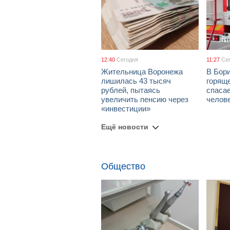
12:40
Сегодня
11:27
Се
Жительница Воронежа
В Бори
лишилась 43 тысяч
горяще
рублей, пытаясь
спаса
увеличить пенсию через
челов
«инвестиции»
Ещё новости
Общество