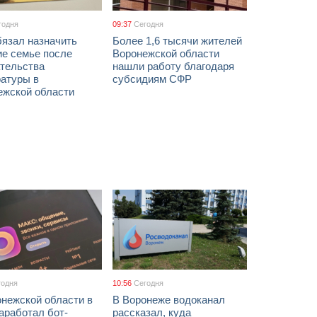
годня
09:37
Сегодня
бязал назначить
Более 1,6 тысячи жителей
ие семье после
Воронежской области
тельства
нашли работу благодаря
ратуры в
субсидиям СФР
ежской области
годня
10:56
Сегодня
онежской области в
В Воронеже водоканал
аработал бот-
рассказал, куда