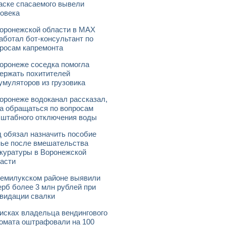
аске спасаемого вывели
овека
оронежской области в МАХ
аботал бот-консультант по
росам капремонта
оронеже соседка помогла
ержать похитителей
умуляторов из грузовика
оронеже водоканал рассказал,
а обращаться по вопросам
штабного отключения воды
 обязал назначить пособие
ье после вмешательства
куратуры в Воронежской
асти
емилукском районе выявили
рб более 3 млн рублей при
видации свалки
исках владельца вендингового
омата оштрафовали на 100