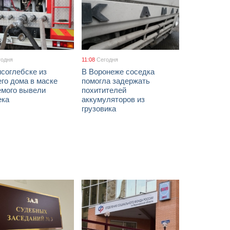
годня
11:08
Сегодня
соглебске из
В Воронеже соседка
го дома в маске
помогла задержать
емого вывели
похитителей
ека
аккумуляторов из
грузовика