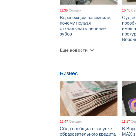
11:36
Сегодня
10:48
Се
Воронежцам напомнили,
Суд о
почему нельзя
пособ
откладывать лечение
вмеша
зубов
проку
Ворон
Ещё новости
Бизнес
12:47
Сегодня
11:17
Се
Сбер сообщил о запуске
В Вор
образовательного кредита
МАХ з