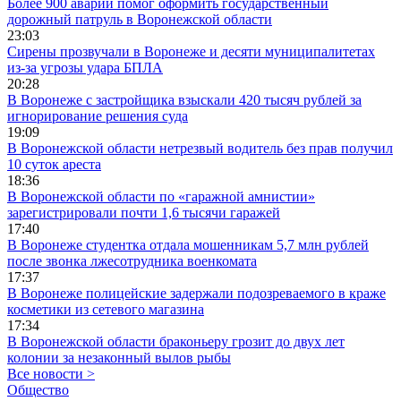
Более 900 аварий помог оформить государственный
дорожный патруль в Воронежской области
23:03
Сирены прозвучали в Воронеже и десяти муниципалитетах
из-за угрозы удара БПЛА
20:28
В Воронеже с застройщика взыскали 420 тысяч рублей за
игнорирование решения суда
19:09
В Воронежской области нетрезвый водитель без прав получил
10 суток ареста
18:36
В Воронежской области по «гаражной амнистии»
зарегистрировали почти 1,6 тысячи гаражей
17:40
В Воронеже студентка отдала мошенникам 5,7 млн рублей
после звонка лжесотрудника военкомата
17:37
В Воронеже полицейские задержали подозреваемого в краже
косметики из сетевого магазина
17:34
В Воронежской области браконьеру грозит до двух лет
колонии за незаконный вылов рыбы
Все новости >
Общество