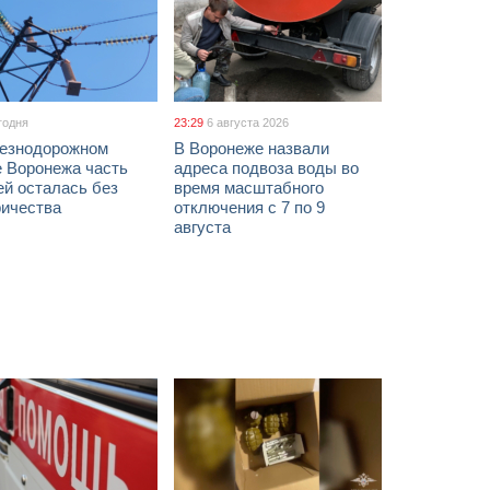
годня
23:29
6 августа 2026
езнодорожном
В Воронеже назвали
е Воронежа часть
адреса подвоза воды во
ей осталась без
время масштабного
ричества
отключения с 7 по 9
августа