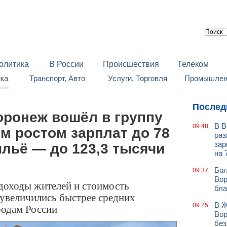
олитика
В России
Происшествия
Телеком
йка
Транспорт, Авто
Услуги, Торговля
Промышленн
Послед
оронеж вошёл в группу
В В
09:48
м ростом зарплат до 78
раз
зар
ильё — до 123,3 тысячи
на 
Бол
09:37
Вор
 доходы жителей и стоимость
бла
 увеличились быстрее средних
В Ж
родам России
09:25
Вор
без