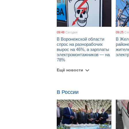
09:48
Сегодня
09:25
Се
В Воронежской области
В Жел
спрос на разнорабочих
район
вырос на 46%, а зарплаты
жител
электромонтажников — на
элект
78%
Ещё новости
В России