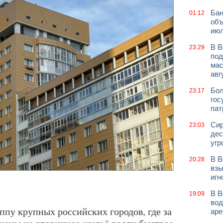
Бан
01:12
объ
июл
В В
23:29
под
мас
авг
Бол
23:17
гос
пат
Сир
23:03
дес
угр
В В
20:28
взы
игн
В В
19:09
вод
ппу крупных российских городов, где за
аре