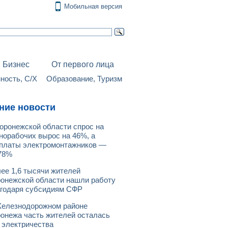
Мобильная версия
Бизнес
От первого лица
ость, С/Х
Образование, Туризм
ние новости
оронежской области спрос на
норабочих вырос на 46%, а
платы электромонтажников —
78%
ее 1,6 тысячи жителей
онежской области нашли работу
годаря субсидиям СФР
елезнодорожном районе
онежа часть жителей осталась
 электричества