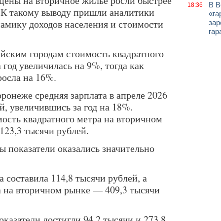
 цены на вторичное жильё росли быстрее
В В
18:36
. К такому выводу пришли аналитики
«га
намику доходов населения и стоимости
зар
гар
йским городам стоимость квадратного
 год увеличилась на 9%, тогда как
росла на 16%.
ронеже средняя зарплата в апреле 2026
ей, увеличившись за год на 18%.
ость квадратного метра на вторичном
123,3 тысячи рублей.
ы показатели оказались значительно
 составила 114,8 тысячи рублей, а
а на вторичном рынке — 409,3 тысячи
казатели достигли 94,2 тысячи и 273,8