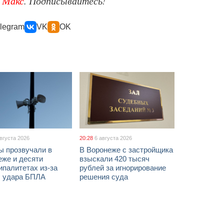
е
Макс
. Подписывайтесь!
legram
VK
OK
августа 2026
20:28
6 августа 2026
ы прозвучали в
В Воронеже с застройщика
еже и десяти
взыскали 420 тысяч
палитетах из-за
рублей за игнорирование
ы удара БПЛА
решения суда