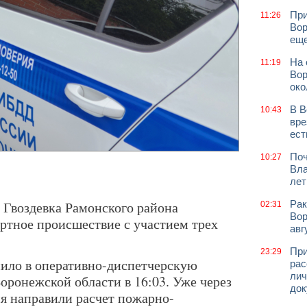
При
11:26
Вор
еще
На 
11:19
Вор
око
В В
10:43
вре
ест
Поч
10:27
Вла
лет
 Гвоздевка Рамонского района
Рак
02:31
Вор
тное происшествие с участием трех
авг
При
23:29
ило в оперативно-диспетчерскую
рас
лич
ронежской области в 16:03. Уже через
док
я направили расчет пожарно-