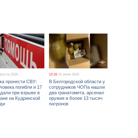
августа 2026
10:26
31 июля 2026
ка пронести СВУ:
В Белгородской области у
ловека погибли и 17
сотрудников ЧОПа нашли
дали при взрыве в
два гранатомета, арсенал
ане на Кудринской
оружия и более 13 тысяч
ди
патронов