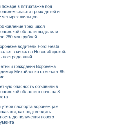
 пожаре в пятиэтажке под
онежем спасли троих детей и
 четырех жильцов
обновление трех школ
онежской области выделили
ло 280 млн рублей
оронеже водитель Ford Fiesta
зался в киоск на Новосибирской:
ь пострадавший
етный гражданин Воронежа
димир Михайленко отмечает 85-
ие
етную опасность объявили в
онежской области в ночь на 8
уста
 утере паспорта воронежцам
сказали, как подтвердить
ность до получения нового
умента