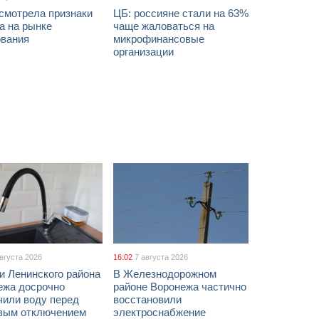
смотрела признаки
ЦБ: россияне стали на 63%
а на рынке
чаще жаловаться на
ования
микрофинансовые
организации
августа 2026
16:02
7 августа 2026
и Ленинского района
В Железнодорожном
ежа досрочно
районе Воронежа частично
чили воду перед
восстановили
вым отключением
электроснабжение