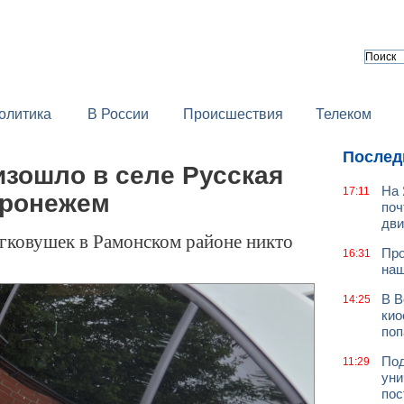
олитика
В России
Происшествия
Телеком
Послед
изошло в селе Русская
На 
17:11
оронежем
поч
дв
егковушек в Рамонском районе никто
Про
16:31
наш
В В
14:25
кио
поп
Под
11:29
уни
пос