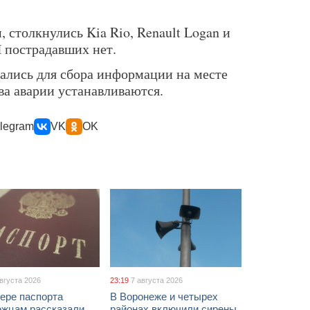
столкнулись Kia Rio, Renault Logan и
П пострадавших нет.
ались для сбора информации на месте
ва аварии устанавливаются.
legram
VK
OK
августа 2026
23:19
7 августа 2026
ере паспорта
В Воронеже и четырех
ежцам рассказали,
районах включили сирены