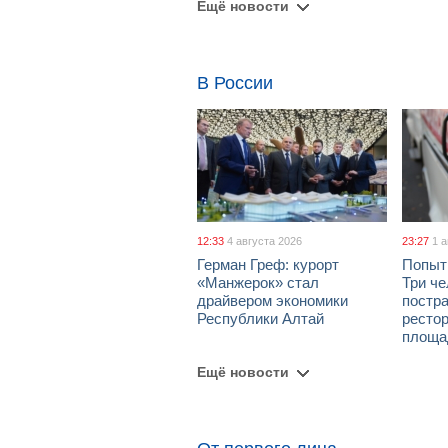
Ещё новости
В России
12:33
4 августа 2026
23:27
1 
Герман Греф: курорт
Попыт
«Манжерок» стал
Три че
драйвером экономики
постра
Республики Алтай
рестор
площа
Ещё новости