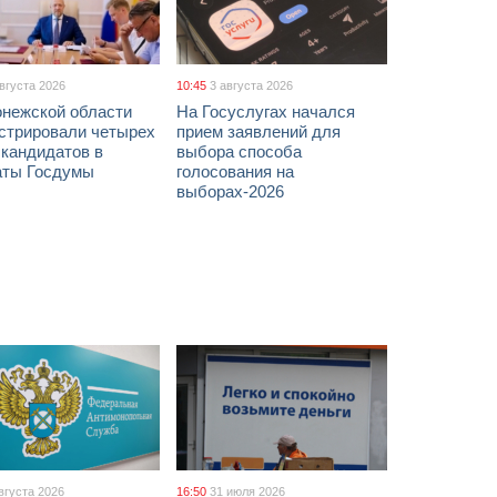
августа 2026
10:45
3 августа 2026
онежской области
На Госуслугах начался
истрировали четырех
прием заявлений для
 кандидатов в
выбора способа
аты Госдумы
голосования на
выборах-2026
вгуста 2026
16:50
31 июля 2026