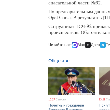
спасательной части №92.
По предварительным данным, 
Opel Corsa. В результате ДТ
Сотрудники ПСЧ-92 привлек
происшествия. Обстоятельст
Читайте нас:
Max
Дзен
Te
Общество
10:27
Сегодня
23:29
7 
Почетный гражданин
При ут
Воронежа Владимир
ворон