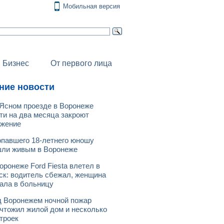
Мобильная версия
Бизнес
От первого лица
ние новости
Ясном проезде в Воронеже
ти на два месяца закроют
ижение
павшего 18-летнего юношу
ли живым в Воронеже
оронеже Ford Fiesta влетел в
ск: водитель сбежал, женщина
ала в больницу
 Воронежем ночной пожар
чтожил жилой дом и несколько
троек