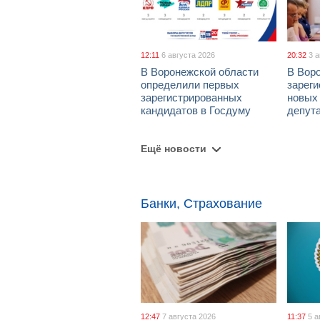
12:11
6 августа 2026
20:32
3 
В Воронежской области
В Вор
определили первых
зарег
зарегистрированных
новых
кандидатов в Госдуму
депут
Ещё новости
Банки, Страхование
12:47
7 августа 2026
11:37
5 а