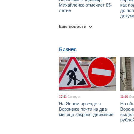
Михайленко отмечает 85-
как по
летие
до пол
докум
Ещё новости
Бизнес
17:11
Сегодня
11:19
Се
На Ясном проезде в
На об
Воронеже почти на два
Ворон
месяца закроют движение
выдел
рубле