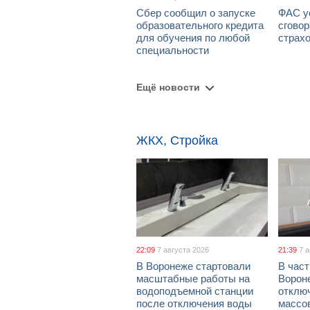
Сбер сообщил о запуске
ФАС у
образовательного кредита
сговор
для обучения по любой
страх
специальности
Ещё новости
ЖКХ, Стройка
22:09
7 августа 2026
21:39
7 
В Воронеже стартовали
В част
масштабные работы на
Ворон
водоподъемной станции
отклю
после отключения воды
массо