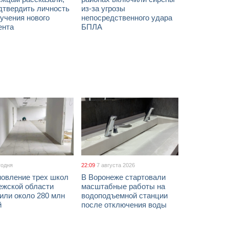
дтвердить личность
из-за угрозы
учения нового
непосредственного удара
ента
БПЛА
годня
22:09
7 августа 2026
новление трех школ
В Воронеже стартовали
ежской области
масштабные работы на
или около 280 млн
водоподъемной станции
й
после отключения воды