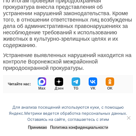
По итогам проверки природоохранная
прокуратура внесла представления об
устранении нарушений законодательства. Кроме
того, в отношении ответственных лиц возбуждены
дела об административных правонарушениях за
несоблюдение требований к использованию
животных в культурно-зрелищных целях и их
содержанию.
Устранение выявленных нарушений находится на
контроле Воронежской межрайонной
природоохранной прокуратуры.
Читайте нас:
Max
Дзен
TG
VK
OK
Для анализа посещений используются куки, с помощью
Перейти на полную версию сайта
Яндекс.Метрики ведется обработка персональных данных.
Оставаясь на сайте, соглашаетесь с этим
Принимаю
Политика конфиденциальности