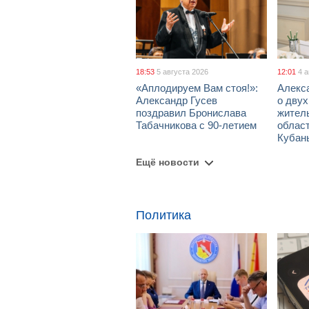
18:53
5 августа 2026
12:01
4 
«Аплодируем Вам стоя!»:
Алекс
Александр Гусев
о дву
поздравил Бронислава
жител
Табачникова с 90-летием
област
Кубан
Ещё новости
Политика