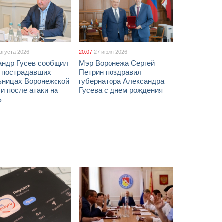
августа 2026
20:07
27 июля 2026
андр Гусев сообщил
Мэр Воронежа Сергей
х пострадавших
Петрин поздравил
ьницах Воронежской
губернатора Александра
и после атаки на
Гусева с днем рождения
ь