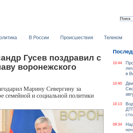
олитика
В России
Происшествия
Телеком
Послед
андр Гусев поздравил с
Про
10:44
лаву воронежского
лег
в В
Дви
10:40
агодарил Марину Севергину за
Сво
е семейной и социальной политики
авг
Вод
10:13
ДТП
сто
Над
09:34
ноч