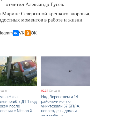
 — отметил Александр Гусев.
л Марине Севергиной крепкого здоровья,
адостных моментов в работе и жизни.
legram
VK
OK
годня
09:34
Сегодня
ель «Нивы
Над Воронежем и 14
ле» погиб в ДТП под
районами ночью
ежем после
уничтожили 57 БПЛА,
овения с Nissan X-
повреждены дома и
автомобили