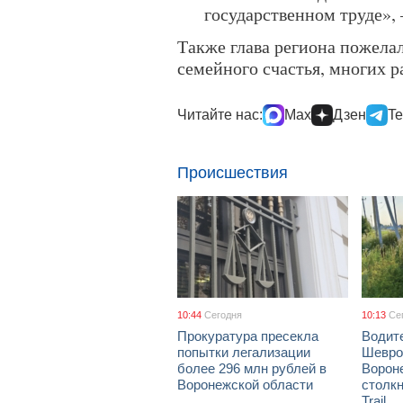
государственном труде»,
Также глава региона пожела
семейного счастья, многих р
Читайте нас:
Max
Дзен
Te
Происшествия
10:44
Сегодня
10:13
Се
Прокуратура пресекла
Водит
попытки легализации
Шевро
более 296 млн рублей в
Ворон
Воронежской области
столкн
Trail