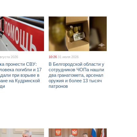
августа 2026
10:26
31 июля 2026
ка пронести СВУ:
В Белгородской области у
ловека погибли и 17
сотрудников ЧОПа нашли
дали при взрыве в
два гранатомета, арсенал
ане на Кудринской
оружия и более 13 тысяч
ди
патронов