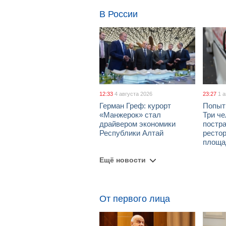
В России
12:33
4 августа 2026
23:27
1 
Герман Греф: курорт
Попыт
«Манжерок» стал
Три че
драйвером экономики
постра
Республики Алтай
рестор
площа
Ещё новости
От первого лица