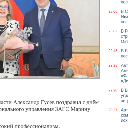
пов
В С
23:06
Nis
пос
В Р
23:02
стр
Окт
В Б
22:45
пос
Авт
22:28
Але
«Фа
«Д
.
В В
22:20
угр
асти Александр Гусев поздравил с днём
авг
ионального управления ЗАГС Марину
Авт
20:27
ком
исх
ысокий профессионализм,