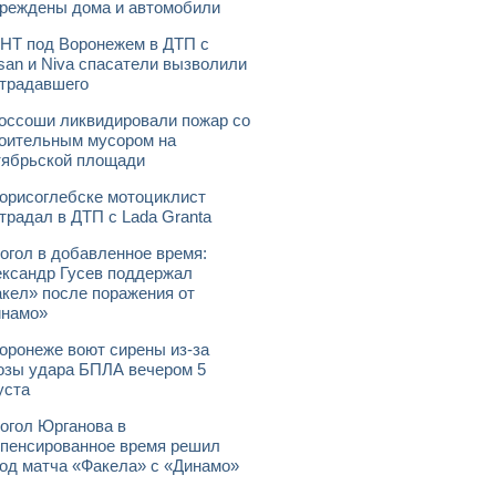
реждены дома и автомобили
НТ под Воронежем в ДТП с
san и Niva спасатели вызволили
традавшего
оссоши ликвидировали пожар со
оительным мусором на
ябрьской площади
орисоглебске мотоциклист
традал в ДТП с Lada Granta
огол в добавленное время:
ксандр Гусев поддержал
кел» после поражения от
инамо»
оронеже воют сирены из-за
озы удара БПЛА вечером 5
уста
огол Юрганова в
пенсированное время решил
од матча «Факела» с «Динамо»