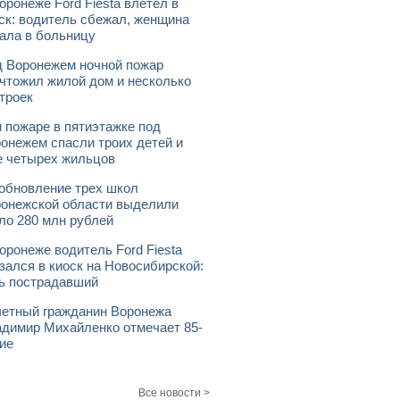
оронеже Ford Fiesta влетел в
ск: водитель сбежал, женщина
ала в больницу
 Воронежем ночной пожар
чтожил жилой дом и несколько
троек
 пожаре в пятиэтажке под
онежем спасли троих детей и
 четырех жильцов
обновление трех школ
онежской области выделили
ло 280 млн рублей
оронеже водитель Ford Fiesta
зался в киоск на Новосибирской:
ь пострадавший
етный гражданин Воронежа
димир Михайленко отмечает 85-
ие
Все новости >