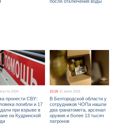
й
после отключения воды
августа 2026
10:26
31 июля 2026
ка пронести СВУ:
В Белгородской области у
ловека погибли и 17
сотрудников ЧОПа нашли
дали при взрыве в
два гранатомета, арсенал
ане на Кудринской
оружия и более 13 тысяч
ди
патронов