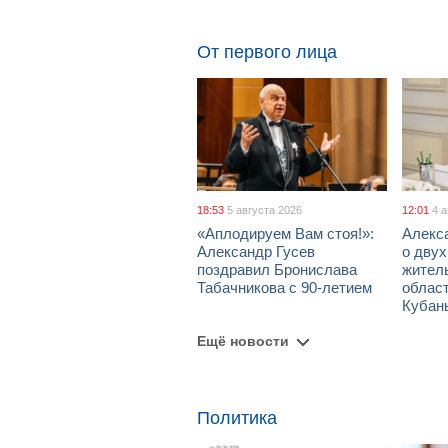
От первого лица
18:53
5 августа 2026
12:01
4 
«Аплодируем Вам стоя!»:
Алекс
Александр Гусев
о дву
поздравил Бронислава
жител
Табачникова с 90-летием
област
Кубан
Ещё новости
Политика