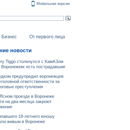
Мобильная версия
Бизнес
От первого лица
ние новости
ry Tiggo столкнулся с КамАЗом
 Воронежем: есть пострадавшие
дком предупредил воронежцев
уголовной ответственности за
оговые преступления
Ясном проезде в Воронеже
ти на два месяца закроют
ижение
павшего 18-летнего юношу
ли живым в Воронеже