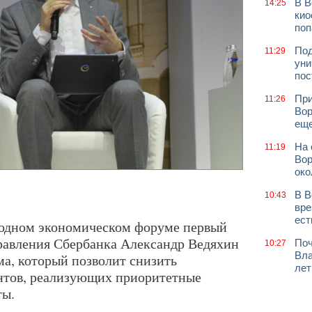
В В
14:25
кио
поп
Под
11:29
уни
пос
При
11:26
Вор
еще
На 
11:19
Вор
око
В В
10:43
вре
ест
одном экономическом форуме первый
равления Сбербанка Александр Ведяхин
Поч
10:27
Вла
ма, который позволит снизить
лет
нтов, реализующих приоритетные
ты.