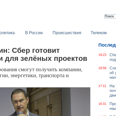
олитика
В России
Происшествия
Телеком
Послед
н: Сбер готовит
Che
19:23
и для зелёных проектов
под
ования смогут получить компании,
Сле
18:58
об 
ии, энергетики, транспорта и
нал
На 
17:11
поч
дв
Про
16:31
наш