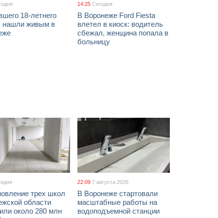
годня
14:25
Сегодня
вшего 18-летнего
В Воронеже Ford Fiesta
 нашли живым в
влетел в киоск: водитель
еже
сбежал, женщина попала в
больницу
годня
22:09
7 августа 2026
новление трех школ
В Воронеже стартовали
ежской области
масштабные работы на
или около 280 млн
водоподъемной станции