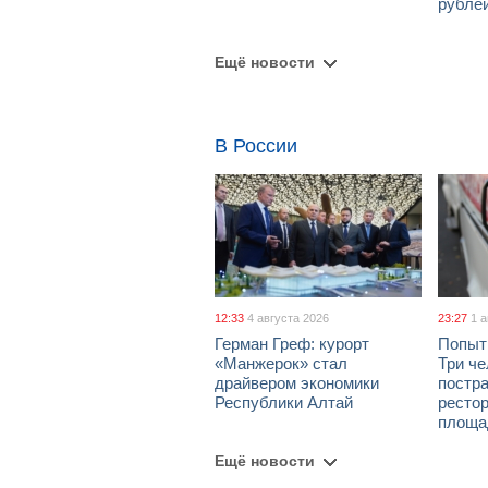
рубле
Ещё новости
В России
12:33
4 августа 2026
23:27
1 
Герман Греф: курорт
Попыт
«Манжерок» стал
Три че
драйвером экономики
постра
Республики Алтай
рестор
площа
Ещё новости