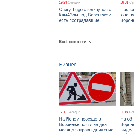
19:23
Сегодня
16:31
Се
Chery Tiggo столкнулся с
Пропа
КамАЗом под Воронежем:
юношу
есть пострадавшие
Ворон
Ещё новости
Бизнес
17:11
Сегодня
11:19
Се
На Ясном проезде в
На об
Воронеже почти на два
Ворон
месяца закроют движение
выдел