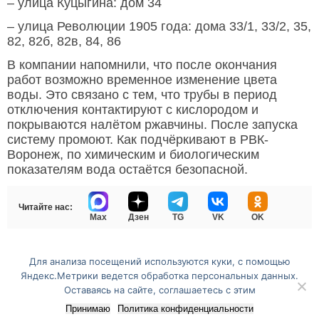
– улица Куцыгина: дом 34
– улица Революции 1905 года: дома 33/1, 33/2, 35,
82, 82б, 82в, 84, 86
В компании напомнили, что после окончания
работ возможно временное изменение цвета
воды. Это связано с тем, что трубы в период
отключения контактируют с кислородом и
покрываются налётом ржавчины. После запуска
систему промоют. Как подчёркивают в РВК-
Воронеж, по химическим и биологическим
показателям вода остаётся безопасной.
Читайте нас:
Max
Дзен
TG
VK
OK
Для анализа посещений используются куки, с помощью
Перейти на полную версию сайта
Яндекс.Метрики ведется обработка персональных данных.
Оставаясь на сайте, соглашаетесь с этим
Принимаю
Политика конфиденциальности