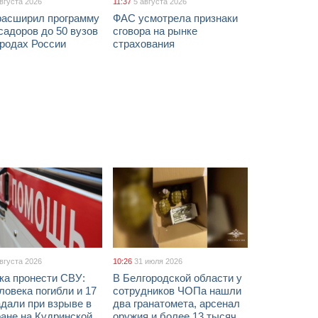
августа 2026
11:37
5 августа 2026
расширил программу
ФАС усмотрела признаки
адоров до 50 вузов
сговора на рынке
ородах России
страхования
августа 2026
10:26
31 июля 2026
ка пронести СВУ:
В Белгородской области у
ловека погибли и 17
сотрудников ЧОПа нашли
дали при взрыве в
два гранатомета, арсенал
ане на Кудринской
оружия и более 13 тысяч