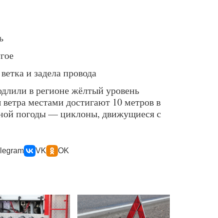
ь
угое
 ветка и задела провода
длили в регионе жёлтый уровень
 ветра местами достигают 10 метров в
ьной погоды — циклоны, движущиеся с
legram
VK
OK