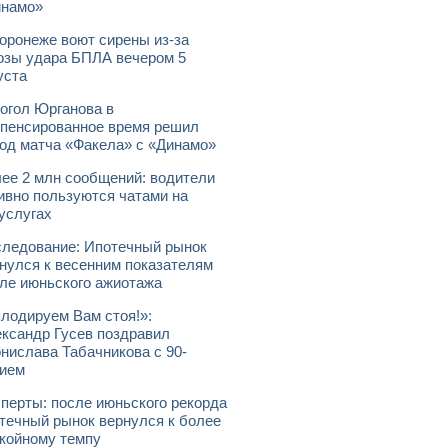
инамо»
оронеже воют сирены из-за
озы удара БПЛА вечером 5
уста
огол Юрганова в
пенсированное время решил
од матча «Факела» с «Динамо»
ее 2 млн сообщений: водители
ивно пользуются чатами на
услугах
ледование: Ипотечный рынок
нулся к весенним показателям
ле июньского ажиотажа
лодируем Вам стоя!»:
ксандр Гусев поздравил
нислава Табачникова с 90-
ием
перты: после июньского рекорда
течный рынок вернулся к более
койному темпу