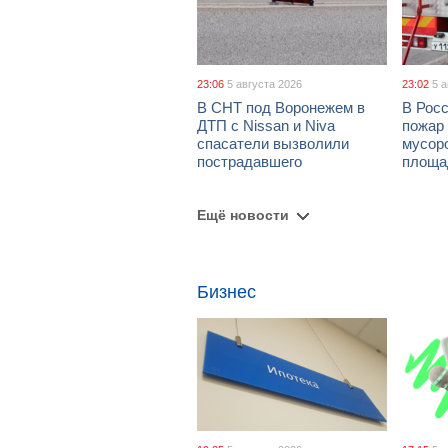
23:06
5 августа 2026
23:02
5 
В СНТ под Воронежем в
В Рос
ДТП с Nissan и Niva
пожар
спасатели вызволили
мусор
пострадавшего
площа
Ещё новости
Бизнес