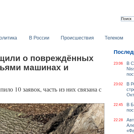
олитика
В России
Происшествия
Телеком
Послед
щили о повреждённых
В С
23:06
вьями машинах и
Nis
пос
В Р
23:02
ило 10 заявок, часть из них связана с
стр
Окт
В Б
22:45
пос
Авт
22:28
Але
«Фа