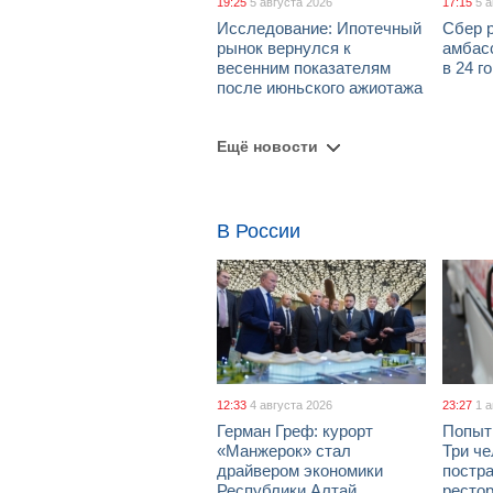
19:25
5 августа 2026
17:15
5 
Исследование: Ипотечный
Сбер 
рынок вернулся к
амбасс
весенним показателям
в 24 г
после июньского ажиотажа
Ещё новости
В России
12:33
4 августа 2026
23:27
1 
Герман Греф: курорт
Попыт
«Манжерок» стал
Три че
драйвером экономики
постра
Республики Алтай
рестор