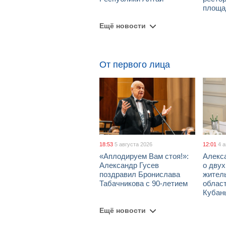
площа
Ещё новости
От первого лица
18:53
5 августа 2026
12:01
4 
«Аплодируем Вам стоя!»:
Алекс
Александр Гусев
о дву
поздравил Бронислава
жител
Табачникова с 90-летием
област
Кубан
Ещё новости