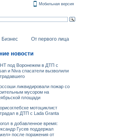
Мобильная версия
Бизнес
От первого лица
ние новости
НТ под Воронежем в ДТП с
san и Niva спасатели вызволили
традавшего
оссоши ликвидировали пожар со
оительным мусором на
ябрьской площади
орисоглебске мотоциклист
традал в ДТП с Lada Granta
огол в добавленное время:
ксандр Гусев поддержал
кел» после поражения от