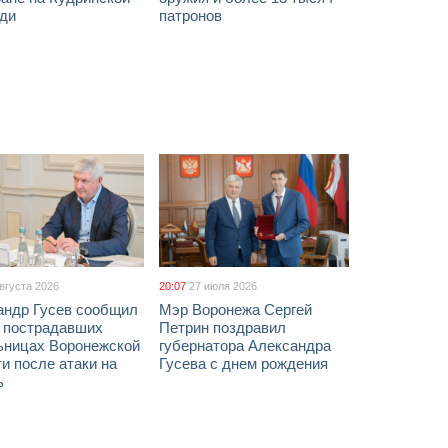
ди
патронов
августа 2026
20:07
27 июля 2026
андр Гусев сообщил
Мэр Воронежа Сергей
х пострадавших
Петрин поздравил
ьницах Воронежской
губернатора Александра
и после атаки на
Гусева с днем рождения
ь