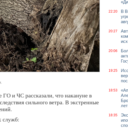
«Д
В В
22:20
угр
авг
Авт
20:27
ком
исх
Бол
20:06
акт
Гос
Исс
19:25
вер
пос
я.
«Ап
18:53
 ГО и ЧС рассказали, что накануне в
Але
Бро
ледствия сильного ветра. В экстренные
лет
ений.
Экс
18:35
 служб:
ипо
спо