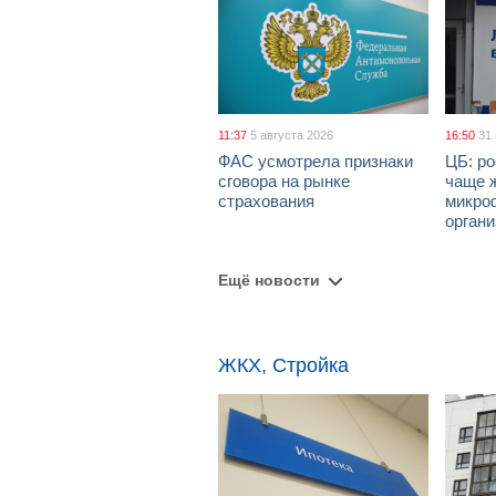
11:37
5 августа 2026
16:50
31
ФАС усмотрела признаки
ЦБ: ро
сговора на рынке
чаще 
страхования
микро
орган
Ещё новости
ЖКХ, Стройка