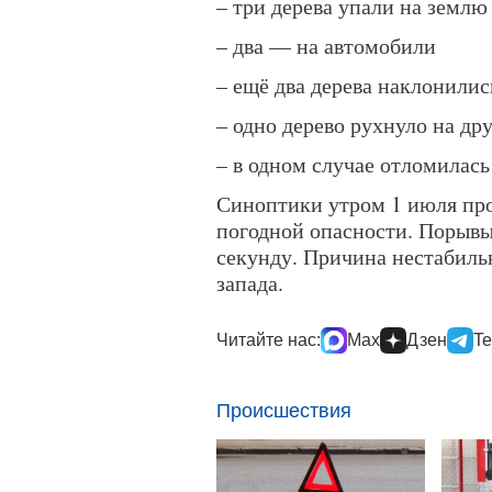
– три дерева упали на землю
– два — на автомобили
– ещё два дерева наклонилис
– одно дерево рухнуло на др
– в одном случае отломилась
Синоптики утром 1 июля про
погодной опасности. Порывы
секунду. Причина нестабил
запада.
Читайте нас:
Max
Дзен
Te
Происшествия