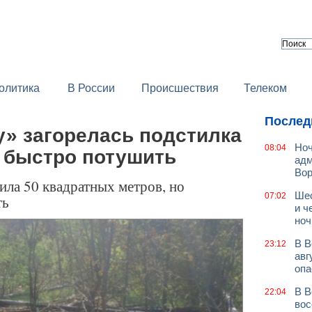
олитика
В России
Происшествия
Телеком
Послед
у» загорелась подстилка
Ноч
08:04
 быстро потушить
адм
Во
ила 50 квадратных метров, но
Шес
07:02
ть
и ч
ноч
В В
23:12
авг
опа
В В
22:04
вос