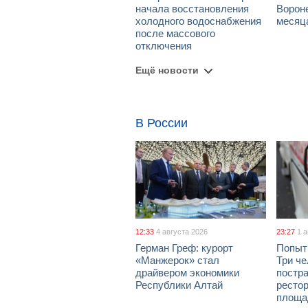
начала восстановления
Вороне
холодного водоснабжения
месяц
после массового
отключения
Ещё новости
В России
12:33
4 августа 2026
23:27
1 
Герман Греф: курорт
Попыт
«Манжерок» стал
Три че
драйвером экономики
постра
Республики Алтай
рестор
площа