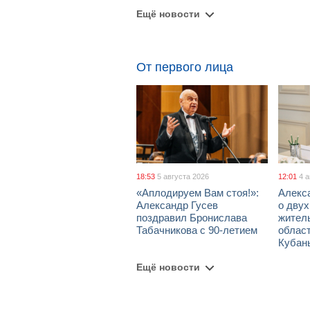
Ещё новости
От первого лица
18:53
5 августа 2026
12:01
4 
«Аплодируем Вам стоя!»:
Алекс
Александр Гусев
о дву
поздравил Бронислава
жител
Табачникова с 90-летием
област
Кубан
Ещё новости