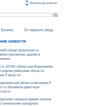
Мобильная версия
Бизнес
От первого лица
ние новости
ной пожар произошел в
инистративном здании в
ронеже
ть БПЛА сбили над Воронежем
етырьмя районами области
ью 9 августа
оронежской области вечером 8
уста объявили ракетную
сность
оронеже назвали время начала
становления холодного