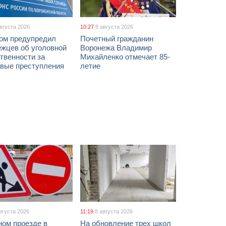
августа 2026
10:27
8 августа 2026
ом предупредил
Почетный гражданин
ежцев об уголовной
Воронежа Владимир
твенности за
Михайленко отмечает 85-
овые преступления
летие
вгуста 2026
11:19
8 августа 2026
ном проезде в
На обновление трех школ