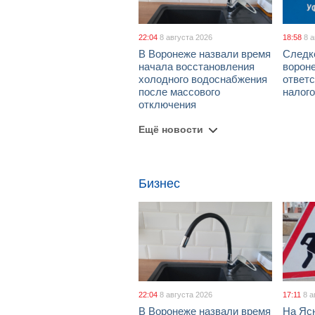
22:04
8 августа 2026
18:58
8 
В Воронеже назвали время
Следк
начала восстановления
ворон
холодного водоснабжения
ответс
после массового
налог
отключения
Ещё новости
Бизнес
22:04
8 августа 2026
17:11
8 а
В Воронеже назвали время
На Яс