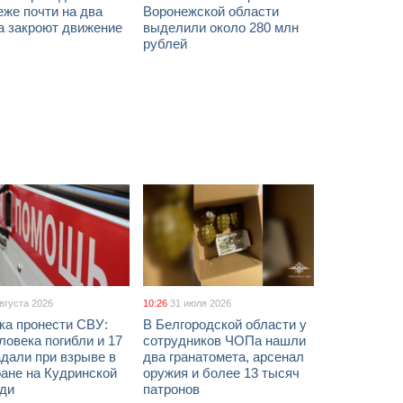
же почти на два
Воронежской области
а закроют движение
выделили около 280 млн
рублей
августа 2026
10:26
31 июля 2026
ка пронести СВУ:
В Белгородской области у
ловека погибли и 17
сотрудников ЧОПа нашли
дали при взрыве в
два гранатомета, арсенал
ане на Кудринской
оружия и более 13 тысяч
ди
патронов