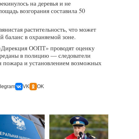
екинулось на деревья и не
лощадь возгорания составила 50
вянистая растительность, что может
 баланс в охраняемой зоне.
«Дирекция ООПТ» проводят оценку
ереданы в полицию — следователи
н пожара и установлением возможных
legram
VK
OK