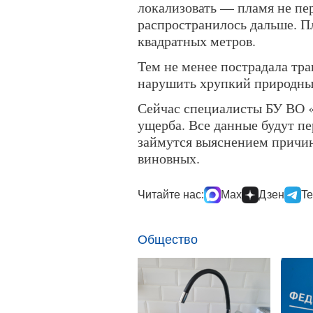
локализовать — пламя не пер
распространилось дальше. П
квадратных метров.
Тем не менее пострадала тра
нарушить хрупкий природный
Сейчас специалисты БУ ВО 
ущерба. Все данные будут п
займутся выяснением причи
виновных.
Читайте нас:
Max
Дзен
Te
Общество