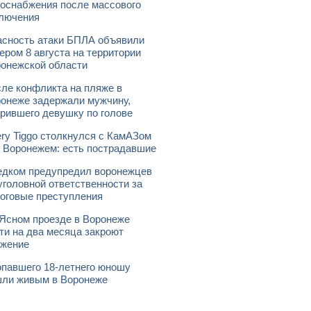
оснабжения после массового
лючения
сность атаки БПЛА объявили
ером 8 августа на территории
онежской области
ле конфликта на пляже в
онеже задержали мужчину,
рившего девушку по голове
ry Tiggo столкнулся с КамАЗом
 Воронежем: есть пострадавшие
дком предупредил воронежцев
уголовной ответственности за
оговые преступления
Ясном проезде в Воронеже
ти на два месяца закроют
ижение
павшего 18-летнего юношу
ли живым в Воронеже