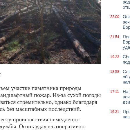
вод
отк
Опа
22:00
веч
Вор
Пос
21:54
Вор
уда
Che
19:23
под
Сле
18:58
.
об 
нал
тьем участке памятника природы
На 
17:11
андшафтный пожар. Из-за сухой погоды
поч
иваться стремительно, однако благодаря
дв
сь без масштабных последствий.
Про
16:31
наш
месту происшествия немедленно
лужбы. Огонь удалось оперативно