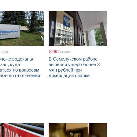
годня
10:45
Сегодня
онеже водоканал
В Семилукском районе
зал, куда
выявили ущерб более 3
аться по вопросам
млн рублей при
абного отключения
ликвидации свалки