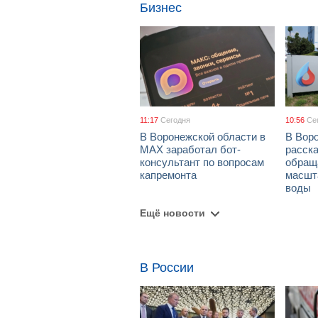
Бизнес
11:17
Сегодня
10:56
Се
В Воронежской области в
В Вор
МАХ заработал бот-
расска
консультант по вопросам
обращ
капремонта
масшт
воды
Ещё новости
В России