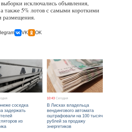
з выборки исключались объявления,
, а также 5% лотов с самыми короткими
 размещения.
legram
VK
OK
годня
10:43
Сегодня
онеже соседка
В Лисках владельца
ла задержать
вендингового автомата
ителей
оштрафовали на 100 тысяч
уляторов из
рублей за продажу
ика
энергетиков