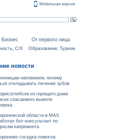
Мобильная версия
Бизнес
От первого лица
ость, С/Х
Образование, Туризм
ние новости
онежцам напомнили, почему
ьзя откладывать лечение зубов
орисоглебске из горящего дома
аске спасаемого вывели
овека
оронежской области в МАХ
аботал бот-консультант по
росам капремонта
оронеже соседка помогла