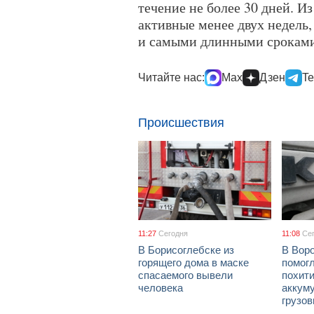
течение не более 30 дней. И
активные менее двух недель
и самыми длинными сроками
Читайте нас:
Max
Дзен
Te
Происшествия
11:27
Сегодня
11:08
Се
В Борисоглебске из
В Вор
горящего дома в маске
помог
спасаемого вывели
похит
человека
аккум
грузов