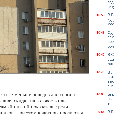
зад
акк
В В
10:56
куд
мас
Суд
10:48
сем
про
обл
В С
10:45
уще
лик
В Л
10:43
авт
тыс
эне
а всё меньше поводов для торга: в
Бир
10:04
нач
редняя скидка на готовое жильё
тон
самый низкий показатель среди
ников. При этом квартиры продаются
В В
09:56