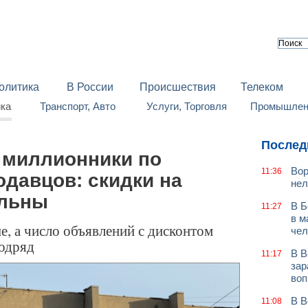
олитика
В России
Происшествия
Телеком
йка
Транспорт, Авто
Услуги, Торговля
Промышленн
Послед
 миллионники по
Вор
11:36
давцов: скидки на
нел
альны
В Б
11:27
в м
, а число объявлений с дисконтом
чел
подряд
В В
11:17
зар
воп
В В
11:08