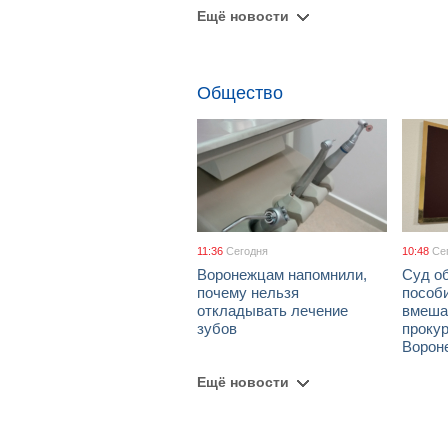
Ещё новости
Общество
11:36
Сегодня
10:48
Се
Воронежцам напомнили,
Суд о
почему нельзя
пособ
откладывать лечение
вмеша
зубов
проку
Ворон
Ещё новости