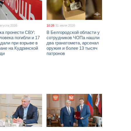
августа 2026
10:26
31 июля 2026
ка пронести СВУ:
В Белгородской области у
ловека погибли и 17
сотрудников ЧОПа нашли
дали при взрыве в
два гранатомета, арсенал
ане на Кудринской
оружия и более 13 тысяч
ди
патронов