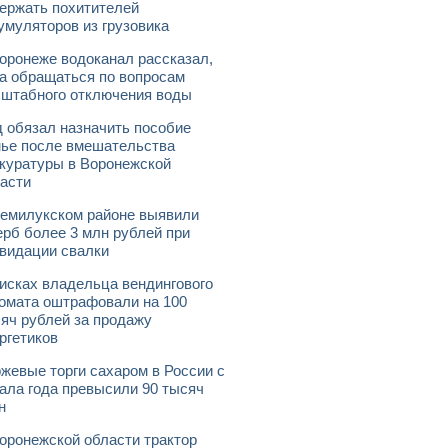
ержать похитителей
умуляторов из грузовика
оронеже водоканал рассказал,
а обращаться по вопросам
штабного отключения воды
 обязал назначить пособие
ье после вмешательства
куратуры в Воронежской
асти
емилукском районе выявили
рб более 3 млн рублей при
видации свалки
исках владельца вендингового
омата оштрафовали на 100
яч рублей за продажу
ргетиков
жевые торги сахаром в России с
ала года превысили 90 тысяч
н
оронежской области трактор