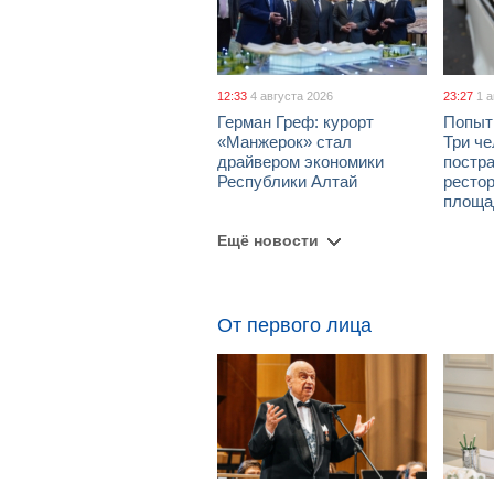
12:33
4 августа 2026
23:27
1 
Герман Греф: курорт
Попыт
«Манжерок» стал
Три че
драйвером экономики
постра
Республики Алтай
рестор
площа
Ещё новости
От первого лица