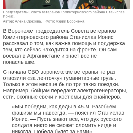
Председатель Совета ветеранов Коминтерновского района Станислав
Ионис.
Автор: Алена Орехова.
Фото: мэрии Воронежа.
В Воронеже председатель Совета ветеранов
Коминтерновского района Станислав Ионис
рассказал о том, как важна помощь и поддержка
тем, кто сейчас находится на фронте. Он сам
воевал в Афганистане и знает все не
понаслышке.
С начала СВО воронежские ветераны не раз
отвозили «за ленточку» гуманитарные грузы.
Только в этом месяце было три таких поездки.
Например, бойцам передают электрогенераторы,
сети, окопные свечи и костюмы для снайперов.
«Мы победим, как деды в 45-м. Разобьем
фашизм мы навсегда, — пояснил Станислав
Ионис. — Пусть знают все, что дух русского
солдата никто не сможет сломить нигде и
никогда. Победа будет за нами».