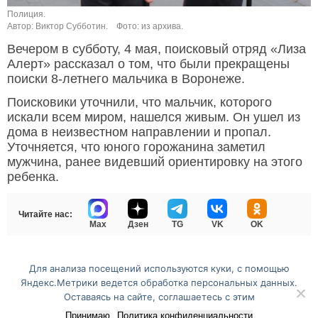
Полиция.
Автор: Виктор Субботин.
Фото: из архива.
Вечером в субботу, 4 мая, поисковый отряд «Лиза
Алерт» рассказал о том, что были прекращены
поиски 8-летнего мальчика в Воронеже.
Поисковики уточнили, что мальчик, которого
искали всем миром, нашелся живым. Он ушел из
дома в неизвестном направлении и пропал.
Уточняется, что юного горожанина заметил
мужчина, ранее видевший ориентировку на этого
ребенка.
Читайте нас:
Max
Дзен
TG
VK
OK
Для анализа посещений используются куки, с помощью
Перейти на полную версию сайта
Яндекс.Метрики ведется обработка персональных данных.
Оставаясь на сайте, соглашаетесь с этим
Принимаю
Политика конфиденциальности