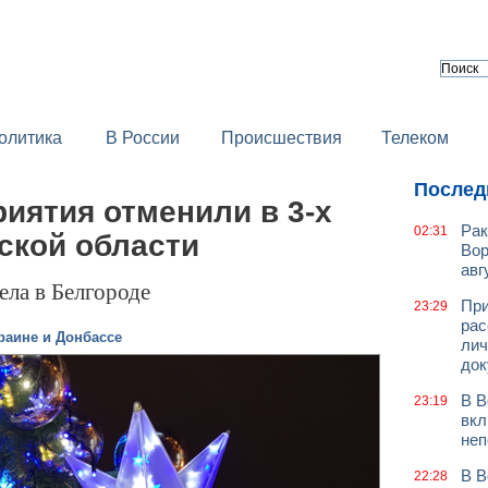
олитика
В России
Происшествия
Телеком
Послед
иятия отменили в 3-х
Рак
02:31
ской области
Вор
авг
ела в Белгороде
При
23:29
рас
раине и Донбассе
лич
док
В В
23:19
вкл
неп
В В
22:28