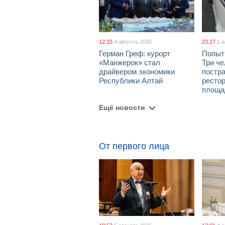
12:33
4 августа 2026
23:27
1 
Герман Греф: курорт
Попыт
«Манжерок» стал
Три че
драйвером экономики
постра
Республики Алтай
рестор
площа
Ещё новости
От первого лица