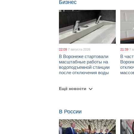
Бизнес
22:09
7 августа 2026
21:39
7 
В Воронеже стартовали
В част
масштабные работы на
Ворон
водоподъемной станции
отклю
после отключения воды
массо
Ещё новости
В России