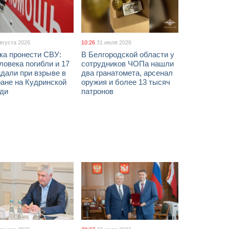
августа 2026
10:26
31 июля 2026
ка пронести СВУ:
В Белгородской области у
ловека погибли и 17
сотрудников ЧОПа нашли
дали при взрыве в
два гранатомета, арсенал
ане на Кудринской
оружия и более 13 тысяч
ди
патронов