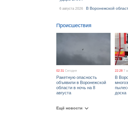
В Воронежской област
6 августа 2026
Происшествия
02:31
Сегодня
22:28
7 
Ракетную опасность
В Воро
объявили в Воронежской
многоэ
области в ночь на 8
пылес
августа
доска
Ещё новости