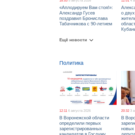
18:53
5 августа 2026
12:01
4 
«Аплодируем Вам стоя!»:
Алекс
Александр Гусев
о дву
поздравил Бронислава
жител
Табачникова с 90-летием
област
Кубан
Ещё новости
Политика
12:11
6 августа 2026
20:32
3 
В Воронежской области
В Вор
определили первых
зарег
зарегистрированных
новых
кандидатов в Госдуму
депут