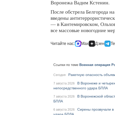
Воронежа Вадим Кстенин.
После обстрела Белгорода н
введены антитеррористическ
— в Кантемировском, Ольхо
все массовые новогодние ме
Читайте нас:
Max
Дзен
Te
Ссылки по теме
Военная операция Ро
Ракетную опасность объяви
Сегодня
В Воронеже и четырех
7 августа 2026
непосредственного удара БПЛА
В Воронежской област
7 августа 2026
БПЛА
Сирены прозвучали в 
6 августа 2026
удара БПЛА