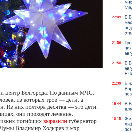
мно
гла
В В
22:09
мас
вод
отк
Гро
21:56
нак
авг
В В
21:50
авг
БП
В ч
21:39
Вор
ли центр Белгорода. По данным МЧС,
пер
ловек, из которых трое — дети, а
В В
19:44
. Из них полтора десятка — это дети.
для
ицах, они проходят лечение.
Жит
лизких погибших
выразили
губернатор
18:15
лиш
рДумы Владимир Ходырев и мэр
пов