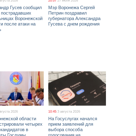
августа 2026
20:07
27 июля 2026
андр Гусев сообщил
Мэр Воронежа Сергей
х пострадавших
Петрин поздравил
ьницах Воронежской
губернатора Александра
и после атаки на
Гусева с днем рождения
ь
августа 2026
10:45
3 августа 2026
онежской области
На Госуслугах начался
истрировали четырех
прием заявлений для
 кандидатов в
выбора способа
аты Госдумы
голосования на