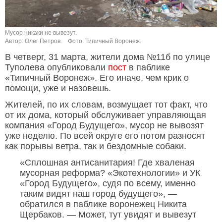
Мусор никаки не вывезут.
Автор: Олег Петров.
Фото: Типичный Воронеж.
В четверг, 31 марта, жители дома №11б по улице
Туполева опубликовали
пост
в паблике
«Типичный Воронеж». Его иначе, чем крик о
помощи, уже и назовешь.
Жителей, по их словам, возмущает тот факт, что
от их дома, который обслуживает управляющая
компания «Город Будущего», мусор не вывозят
уже неделю. По всей округе его потом разносят
как порывы ветра, так и бездомные собаки.
«Сплошная антисанитария! Где хваленая
мусорная реформа? «Экотехнологии» и УК
«Город Будущего», судя по всему, именно
таким видят наш город будущего», —
обратился в паблике воронежец Никита
Щербаков. — Может, тут увидят и вывезут