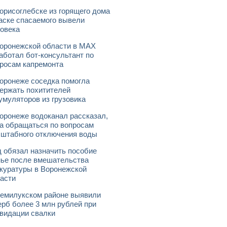
орисоглебске из горящего дома
аске спасаемого вывели
овека
оронежской области в МАХ
аботал бот-консультант по
росам капремонта
оронеже соседка помогла
ержать похитителей
умуляторов из грузовика
оронеже водоканал рассказал,
а обращаться по вопросам
штабного отключения воды
 обязал назначить пособие
ье после вмешательства
куратуры в Воронежской
асти
емилукском районе выявили
рб более 3 млн рублей при
видации свалки