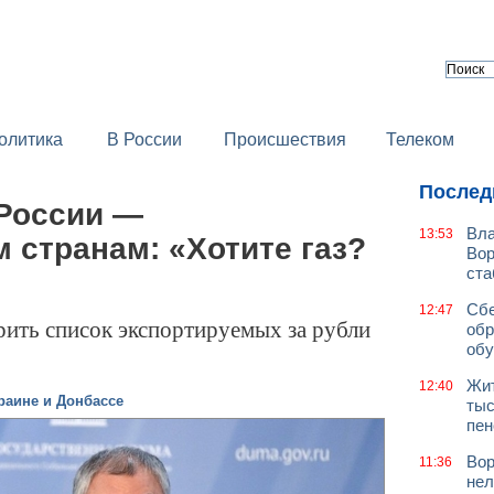
олитика
В России
Происшествия
Телеком
Послед
России —
Вла
13:53
 странам: «Хотите газ?
Вор
ст
Сбе
12:47
ить список экспортируемых за рубли
обр
обу
Жит
12:40
раине и Донбассе
тыс
пен
Вор
11:36
нел