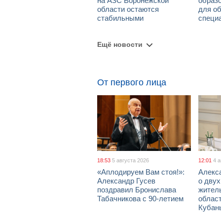
на АЗС Воронежской
образо
области остаются
для о
стабильными
специ
Ещё новости
От первого лица
18:53
5 августа 2026
12:01
4 
«Аплодируем Вам стоя!»:
Алекс
Александр Гусев
о дву
поздравил Бронислава
жител
Табачникова с 90-летием
област
Кубан