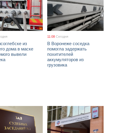
годня
11:08
Сегодня
соглебске из
В Воронеже соседка
го дома в маске
помогла задержать
емого вывели
похитителей
ека
аккумуляторов из
грузовика