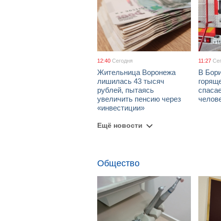
12:40
Сегодня
11:27
Се
Жительница Воронежа
В Бори
лишилась 43 тысяч
горяще
рублей, пытаясь
спаса
увеличить пенсию через
челов
«инвестиции»
Ещё новости
Общество