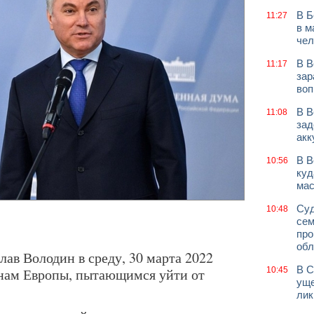
В Б
11:27
в м
чел
В В
11:17
зар
воп
В В
11:08
зад
акк
В В
10:56
куд
мас
Суд
10:48
сем
про
обл
ав Володин в среду, 30 марта 2022
В С
ранам Европы, пытающимся уйти от
10:45
уще
лик