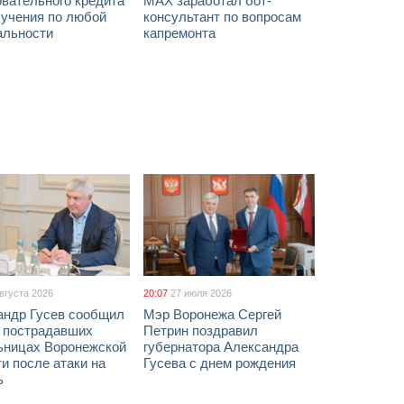
вательного кредита
МАХ заработал бот-
бучения по любой
консультант по вопросам
альности
капремонта
августа 2026
20:07
27 июля 2026
андр Гусев сообщил
Мэр Воронежа Сергей
х пострадавших
Петрин поздравил
ьницах Воронежской
губернатора Александра
и после атаки на
Гусева с днем рождения
ь