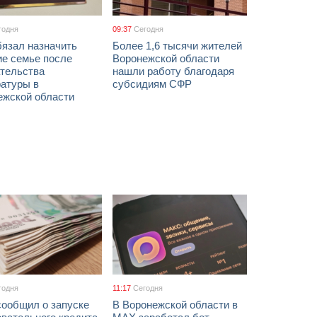
годня
09:37
Сегодня
бязал назначить
Более 1,6 тысячи жителей
ие семье после
Воронежской области
тельства
нашли работу благодаря
ратуры в
субсидиям СФР
ежской области
годня
11:17
Сегодня
сообщил о запуске
В Воронежской области в