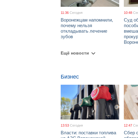
11:36
Сегодня
10:48
Се
Воронежцам напомнили,
Суд о
почему нельзя
пособ
откладывать лечение
вмеша
зубов
проку
Ворон
Ещё новости
Бизнес
13:53
Сегодня
12:47
Се
Власти: поставки топлива
Сбер 