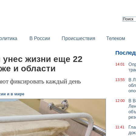
олитика
В России
Происшествия
Телеком
Послед
и унес жизни еще 22
Опр
14:01
же и области
тра
ают фиксировать каждый день
В Л
13:55
обл
оп
сии и в мире
В В
12:00
Лен
объ
рез
Гла
11:41
док