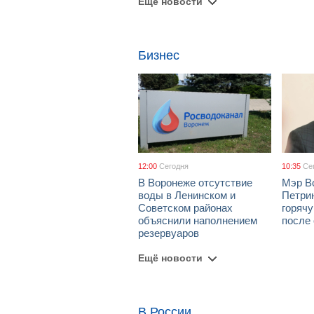
Ещё новости
Бизнес
12:00
Сегодня
10:35
Се
В Воронеже отсутствие
Мэр В
воды в Ленинском и
Петрин
Советском районах
горяч
объяснили наполнением
после
резервуаров
Ещё новости
В России