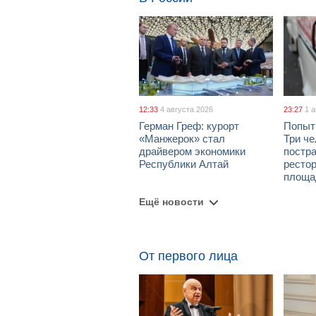
12:33
4 августа 2026
23:27
1 
Герман Греф: курорт
Попыт
«Манжерок» стал
Три че
драйвером экономики
постра
Республики Алтай
рестор
площа
Ещё новости
От первого лица