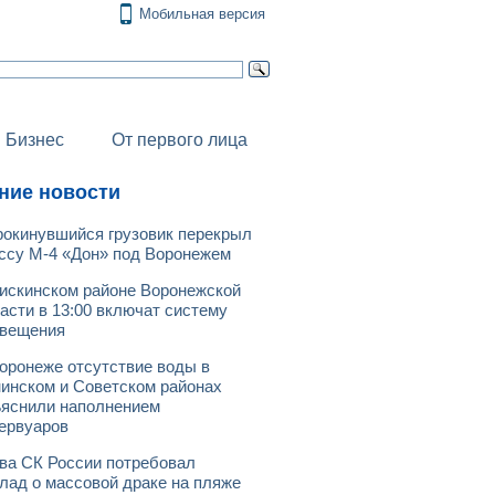
Мобильная версия
Бизнес
От первого лица
ние новости
окинувшийся грузовик перекрыл
ссу М-4 «Дон» под Воронежем
искинском районе Воронежской
асти в 13:00 включат систему
овещения
оронеже отсутствие воды в
инском и Советском районах
яснили наполнением
ервуаров
ва СК России потребовал
лад о массовой драке на пляже