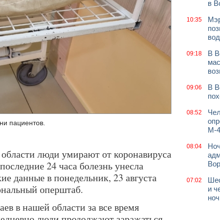
в В
Мэр
10:35
поз
вод
В В
09:18
мас
воз
В В
09:06
пох
Чел
08:52
опр
ни пациентов.
М-4
Ноч
08:04
 области люди умирают от коронавируса
адм
 последние 24 часа болезнь унесла
Во
ие данные в понедельник, 23 августа
Шес
07:02
иональный оперштаб.
и ч
ноч
ев в нашей области за все время
жедневно люди продолжают заражаться