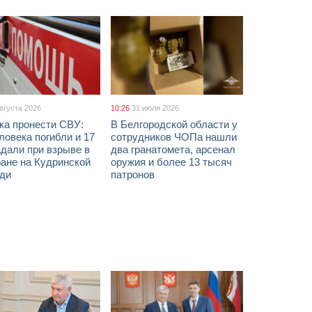
августа 2026
10:26
31 июля 2026
ка пронести СВУ:
В Белгородской области у
ловека погибли и 17
сотрудников ЧОПа нашли
дали при взрыве в
два гранатомета, арсенал
ане на Кудринской
оружия и более 13 тысяч
ди
патронов