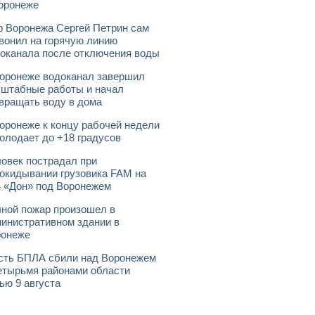
оронеже
 Воронежа Сергей Петрин сам
вонил на горячую линию
оканала после отключения воды
оронеже водоканал завершил
штабные работы и начал
вращать воду в дома
оронеже к концу рабочей недели
олодает до +18 градусов
овек пострадал при
окидывании грузовика FAM на
 «Дон» под Воронежем
ной пожар произошел в
инистративном здании в
ронеже
ть БПЛА сбили над Воронежем
етырьмя районами области
ью 9 августа