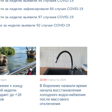
ти за неделю выявили 46 случаев COVID-19
сти за неделю зафиксировали 84 случая COVID-19
ти за неделю выявили 97 случаев COVID-19
ти за неделю выявили 92 случая COVID-19
годня
22:04
8 августа 2026
неже к концу
В Воронеже назвали время
ей недели
начала восстановления
одает до +18
холодного водоснабжения
сов
после массового
отключения