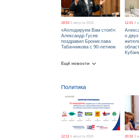
18:53
5 августа 2026
12:01
4 
«Аплодируем Вам стоя!»:
Алекс
Александр Гусев
о дву
поздравил Бронислава
жител
Табачникова с 90-летием
област
Кубан
Ещё новости
Политика
12:11
6 августа 2026
20:32
3 