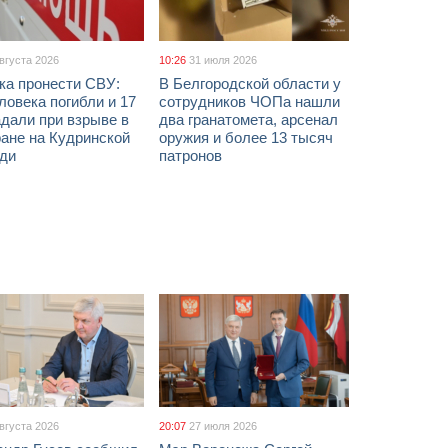
августа 2026
10:26
31 июля 2026
ка пронести СВУ:
В Белгородской области у
ловека погибли и 17
сотрудников ЧОПа нашли
дали при взрыве в
два гранатомета, арсенал
ане на Кудринской
оружия и более 13 тысяч
ди
патронов
августа 2026
20:07
27 июля 2026