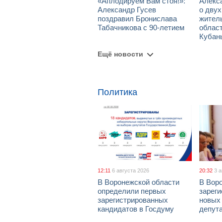
«Аплодируем Вам стоя!»:
Алекс
Александр Гусев
о дву
поздравил Бронислава
жител
Табачникова с 90-летием
област
Кубан
Ещё новости
Политика
12:11
6 августа 2026
20:32
3 
В Воронежской области
В Вор
определили первых
зарег
зарегистрированных
новых
кандидатов в Госдуму
депут