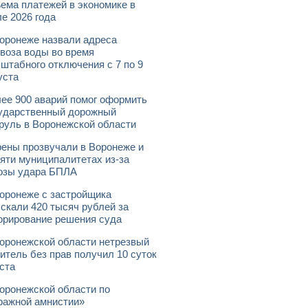
ема платежей в экономике в
е 2026 года
оронеже назвали адреса
воза воды во время
штабного отключения с 7 по 9
уста
ее 900 аварий помог оформить
ударственный дорожный
руль в Воронежской области
ены прозвучали в Воронеже и
яти муниципалитетах из-за
озы удара БПЛА
оронеже с застройщика
скали 420 тысяч рублей за
орирование решения суда
оронежской области нетрезвый
итель без прав получил 10 суток
ста
оронежской области по
ражной амнистии»