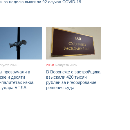
ти за неделю выявили 92 случая COVID-19
августа 2026
20:28
6 августа 2026
ы прозвучали в
В Воронеже с застройщика
еже и десяти
взыскали 420 тысяч
палитетах из-за
рублей за игнорирование
ы удара БПЛА
решения суда