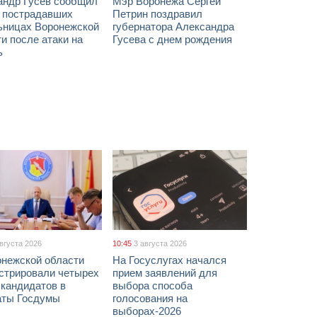
андр Гусев сообщил
Мэр Воронежа Сергей
х пострадавших
Петрин поздравил
ьницах Воронежской
губернатора Александра
и после атаки на
Гусева с днем рождения
ь
августа 2026
10:45
3 августа 2026
онежской области
На Госуслугах начался
истрировали четырех
прием заявлений для
 кандидатов в
выбора способа
аты Госдумы
голосования на
выборах-2026