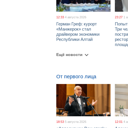
12:33
4 августа 2026
23:27
1 
Герман Греф: курорт
Попыт
«Манжерок» стал
Три че
драйвером экономики
постра
Республики Алтай
рестор
площа
Ещё новости
От первого лица
18:53
5 августа 2026
12:01
4 