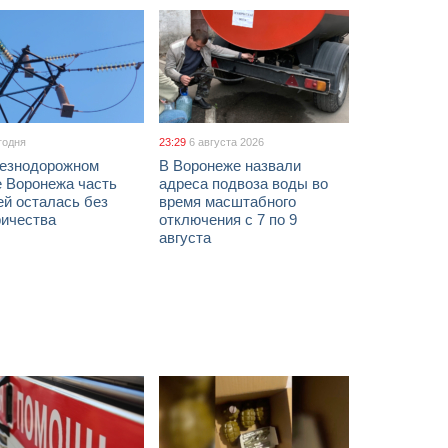
годня
23:29
6 августа 2026
езнодорожном
В Воронеже назвали
е Воронежа часть
адреса подвоза воды во
ей осталась без
время масштабного
ричества
отключения с 7 по 9
августа