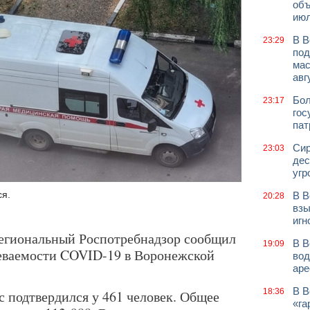
объ
июл
В В
23:29
под
мас
авг
Бол
23:17
гос
пат
Сир
23:03
дес
угр
ся.
В В
20:28
взы
игн
 региональный Роспотребнадзор сообщил
В В
19:09
леваемости COVID-19 в Воронежской
вод
аре
В В
18:36
с подтвердился у 461 человек. Общее
«га