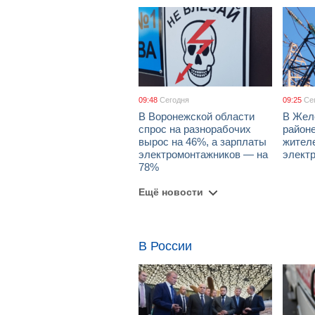
09:48
Сегодня
09:25
Се
В Воронежской области
В Жел
спрос на разнорабочих
район
вырос на 46%, а зарплаты
жител
электромонтажников — на
элект
78%
Ещё новости
В России