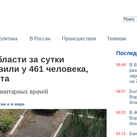
олитика
В России
Происшествия
Телеком
Послед
ласти за сутки
В В
09:48
или у 461 человека,
раз
зар
та
на 
анитарных врачей
Бол
09:37
Вор
бла
сии и в мире
В Ж
09:25
Вор
без
Бан
01:12