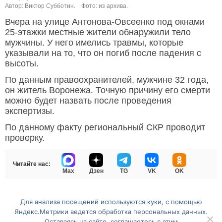
Автор: Виктор Субботин.
Фото: из архива.
Вчера на улице Антонова-Овсеенко под окнами
25-этажки местные жители обнаружили тело
мужчины. У него имелись травмы, которые
указывали на то, что он погиб после падения с
высоты.
По данным правоохранителей, мужчине 32 года,
он житель Воронежа. Точную причину его смерти
можно будет назвать после проведения
экспертизы.
По данному факту региональный СКР проводит
проверку.
Читайте нас:
Max
Дзен
TG
VK
OK
Для анализа посещений используются куки, с помощью
Перейти на полную версию сайта
Яндекс.Метрики ведется обработка персональных данных.
Оставаясь на сайте, соглашаетесь с этим